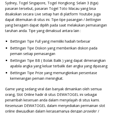
Sydney, Togel Singapore, Togel Hongkong. Selain 3 (tiga)
pasaran tersebut, pasaran Togel Toto Macau yang bisa
disaksikan secara Live setiap hari di platform Youtube juga
dapat ditemukan di situs ini. Tipe-tipe pasangan /
bettingan
yang beragam dapat dipilih pada saat melakukan pemasangan
taruhan anda. Tipe yang dimaksud antara lain :
Bettingan Tipe Full yang memiliki hadiah terbesar
Bettingan Tipe Diskon yang memberikan diskon pada
pemain setiap pemasangan
Bettingan Tipe BB ( Bolak Balik ) yang dapat dimenangkan
apabila angka yang keluar terbalik dari angka yang dipasang
Bettingan Tipe Prize yang memungkinkan persentase
kemenangan pemain meningkat.
Game yang sedang viral dan banyak dimainkan oleh semua
orang, Slot Online hadir di situs DEWATOGEL ini sebagai
penambah keseruan anda dalam menjelajah di situs kami.
Keseriusan DEWATOGEL dalam menyediakan permainan slot
online diwujudkan dalam kerjasamanya dengan
provider
/