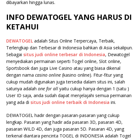
dibayarkan hingga lunas.
INFO DEWATOGEL YANG HARUS DI
KETAHUI
DEWATOGEL
adalah Situs Online Terpercaya, Terbaik,
Terlengkap dan Terbesar di Indonesia bahkan di Asia sekalipun.
Sebagai
situs judi online terbesar di Indonesia
, Dewatogel
menyediakan permainan seperti Togel online, Slot online,
Sportsbook dan juga Live Casino atau yang biasa dikenal
dengan nama
casino online
(kasino online). Fitur-fitur yang
cukup mudah digunakan juga tersedia dalam situs ini, salah
satunya adalah
one for all
yaitu cukup hanya dengan 1 (satu )
User ID saja, anda sudah dapat menjelajahi semua permainan
yang ada di
situs judi online terbaik di Indonesia
ini.
DEWATOGEL hadir dengan pasaran-pasaran yang cukup
lengkap. Pasaran yang hadir ada pasaran 3D, pasaran 4D,
pasaran WILD 4D, dan juga pasaran 5D. Pasaran 4D, yang
terkenal diantara pencinta TOGEL di INDONESIA adalah Togel