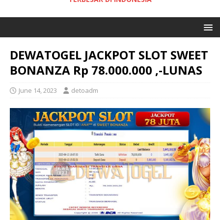
DEWATOGEL JACKPOT SLOT SWEET
BONANZA Rp 78.000.000 ,-LUNAS
June 14, 2023
detoadm