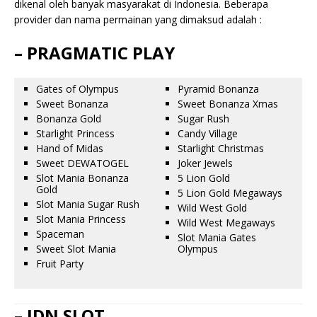
dikenal oleh banyak masyarakat di Indonesia. Beberapa
provider dan nama permainan yang dimaksud adalah :
– PRAGMATIC PLAY
Gates of Olympus
Pyramid Bonanza
Sweet Bonanza
Sweet Bonanza Xmas
Bonanza Gold
Sugar Rush
Starlight Princess
Candy Village
Hand of Midas
Starlight Christmas
Sweet DEWATOGEL
Joker Jewels
Slot Mania Bonanza
5 Lion Gold
Gold
5 Lion Gold Megaways
Slot Mania Sugar Rush
Wild West Gold
Slot Mania Princess
Wild West Megaways
Spaceman
Slot Mania Gates
Sweet Slot Mania
Olympus
Fruit Party
– IDN SLOT