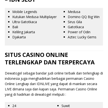
Mobile Legends
Medusa
Kutukan Medusa Multiplayer
Domino QQ Big Win
Ultra Gatotkaca
Sirus Gila
Bali
Gatotkaca
Keliling Jakarta
Power of Odin
Djakarta
Aztec Lucky Gems
SITUS CASINO ONLINE
TERLENGKAP DAN TERPERCAYA
Dewatogel sebagai bandar judi online terbaik dan terlengkap di
indonesia juga menghadirkan berbagai permainan Casino
Online Lengkap dari IDNLIVE yang dapat di mainkan secara
LIVE dimana saja dan kapan saja. Permainan Casino Online
yang di hadirkan di dewatogel meliputi :
24
Suwit