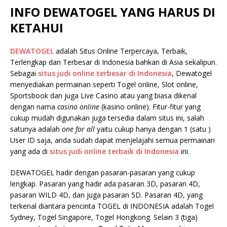
INFO DEWATOGEL YANG HARUS DI
KETAHUI
DEWATOGEL
adalah Situs Online Terpercaya, Terbaik,
Terlengkap dan Terbesar di Indonesia bahkan di Asia sekalipun.
Sebagai
situs judi online terbesar di Indonesia
, Dewatogel
menyediakan permainan seperti Togel online, Slot online,
Sportsbook dan juga Live Casino atau yang biasa dikenal
dengan nama
casino online
(kasino online). Fitur-fitur yang
cukup mudah digunakan juga tersedia dalam situs ini, salah
satunya adalah
one for all
yaitu cukup hanya dengan 1 (satu )
User ID saja, anda sudah dapat menjelajahi semua permainan
yang ada di
situs judi online terbaik di Indonesia
ini.
DEWATOGEL hadir dengan pasaran-pasaran yang cukup
lengkap. Pasaran yang hadir ada pasaran 3D, pasaran 4D,
pasaran WILD 4D, dan juga pasaran 5D. Pasaran 4D, yang
terkenal diantara pencinta TOGEL di INDONESIA adalah Togel
Sydney, Togel Singapore, Togel Hongkong. Selain 3 (tiga)