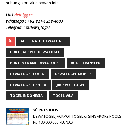
hubungi kontak dibawah ini :
Link
detolgg.cc
Whatsapp :
+62 821-1258-4603
Telegram : @dewa_togel
ALTERNATIF DEWATOGEL
BUKTI JACKPOT DEWATOGEL
BUKTI MENANG DEWATOGEL
BUKTI TRANSFER
DEWATOGEL LOGIN
DEWATOGEL MOBILE
DEWATOGEL PENIPU
JACKPOT TOGEL
TOGEL INDONESIA
TOGEL WLA
PREVIOUS
DEWATOGEL JACKPOT TOGEL di SINGAPORE POOLS
Rp 180.000.000 ,-LUNAS