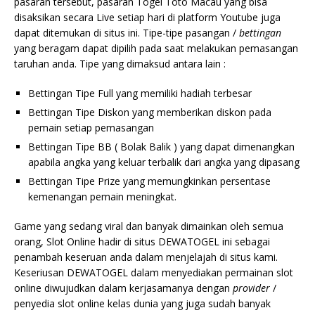
pasaran tersebut, pasaran Togel Toto Macau yang bisa
disaksikan secara Live setiap hari di platform Youtube juga
dapat ditemukan di situs ini. Tipe-tipe pasangan /
bettingan
yang beragam dapat dipilih pada saat melakukan pemasangan
taruhan anda. Tipe yang dimaksud antara lain :
Bettingan Tipe Full yang memiliki hadiah terbesar
Bettingan Tipe Diskon yang memberikan diskon pada
pemain setiap pemasangan
Bettingan Tipe BB ( Bolak Balik ) yang dapat dimenangkan
apabila angka yang keluar terbalik dari angka yang dipasang
Bettingan Tipe Prize yang memungkinkan persentase
kemenangan pemain meningkat.
Game yang sedang viral dan banyak dimainkan oleh semua
orang, Slot Online hadir di situs DEWATOGEL ini sebagai
penambah keseruan anda dalam menjelajah di situs kami.
Keseriusan DEWATOGEL dalam menyediakan permainan slot
online diwujudkan dalam kerjasamanya dengan
provider
/
penyedia slot online kelas dunia yang juga sudah banyak