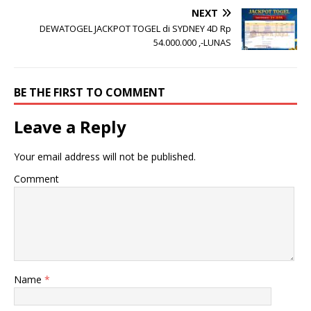
NEXT
DEWATOGEL JACKPOT TOGEL di SYDNEY 4D Rp
54.000.000 ,-LUNAS
BE THE FIRST TO COMMENT
Leave a Reply
Your email address will not be published.
Comment
Name
*