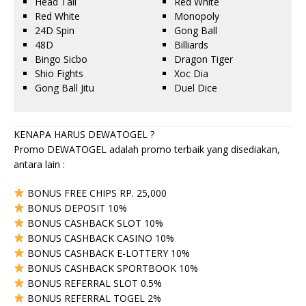
Head Tail
Red White
Red White
Monopoly
24D Spin
Gong Ball
48D
Billiards
Bingo Sicbo
Dragon Tiger
Shio Fights
Xoc Dia
Gong Ball Jitu
Duel Dice
KENAPA HARUS DEWATOGEL ?
Promo DEWATOGEL adalah promo terbaik yang disediakan,
antara lain :
BONUS FREE CHIPS RP. 25,000
BONUS DEPOSIT 10%
BONUS CASHBACK SLOT 10%
BONUS CASHBACK CASINO 10%
BONUS CASHBACK E-LOTTERY 10%
BONUS CASHBACK SPORTBOOK 10%
BONUS REFERRAL SLOT 0.5%
BONUS REFERRAL TOGEL 2%