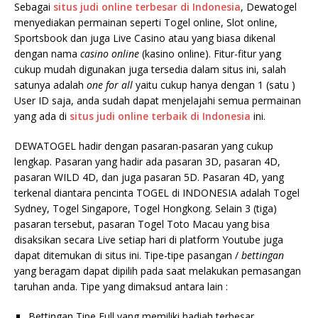
Sebagai
situs judi online terbesar di Indonesia
, Dewatogel
menyediakan permainan seperti Togel online, Slot online,
Sportsbook dan juga Live Casino atau yang biasa dikenal
dengan nama
casino online
(kasino online). Fitur-fitur yang
cukup mudah digunakan juga tersedia dalam situs ini, salah
satunya adalah
one for all
yaitu cukup hanya dengan 1 (satu )
User ID saja, anda sudah dapat menjelajahi semua permainan
yang ada di
situs judi online terbaik di Indonesia
ini.
DEWATOGEL hadir dengan pasaran-pasaran yang cukup
lengkap. Pasaran yang hadir ada pasaran 3D, pasaran 4D,
pasaran WILD 4D, dan juga pasaran 5D. Pasaran 4D, yang
terkenal diantara pencinta TOGEL di INDONESIA adalah Togel
Sydney, Togel Singapore, Togel Hongkong. Selain 3 (tiga)
pasaran tersebut, pasaran Togel Toto Macau yang bisa
disaksikan secara Live setiap hari di platform Youtube juga
dapat ditemukan di situs ini. Tipe-tipe pasangan /
bettingan
yang beragam dapat dipilih pada saat melakukan pemasangan
taruhan anda. Tipe yang dimaksud antara lain :
Bettingan Tipe Full yang memiliki hadiah terbesar