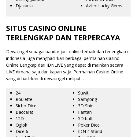
Djakarta
Aztec Lucky Gems
SITUS CASINO ONLINE
TERLENGKAP DAN TERPERCAYA
Dewatogel sebagai bandar judi online terbaik dan terlengkap di
indonesia juga menghadirkan berbagai permainan Casino
Online Lengkap dari IDNLIVE yang dapat di mainkan secara
LIVE dimana saja dan kapan saja. Permainan Casino Online
yang di hadirkan di dewatogel meliputi :
24
Suwit
Roulette
Samgong
Sicbo Dice
3D Shio
Baccarat
Fantan
12D
5D ball
Oglok
Poker Dice
Dice 6
IDN 4 Stand