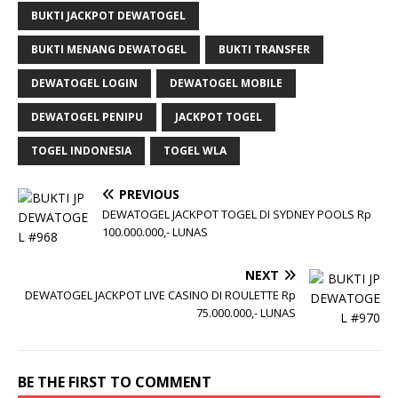
BUKTI JACKPOT DEWATOGEL
BUKTI MENANG DEWATOGEL
BUKTI TRANSFER
DEWATOGEL LOGIN
DEWATOGEL MOBILE
DEWATOGEL PENIPU
JACKPOT TOGEL
TOGEL INDONESIA
TOGEL WLA
PREVIOUS
DEWATOGEL JACKPOT TOGEL DI SYDNEY POOLS Rp
100.000.000,- LUNAS
NEXT
DEWATOGEL JACKPOT LIVE CASINO DI ROULETTE Rp
75.000.000,- LUNAS
BE THE FIRST TO COMMENT