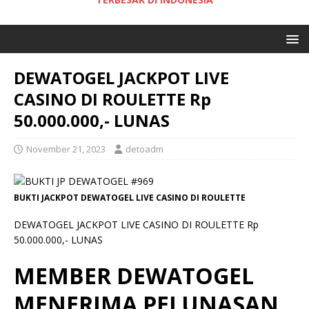
DEWATOGEL JACKPOT LIVE
CASINO DI ROULETTE Rp
50.000.000,- LUNAS
November 21, 2023
detoadm
BUKTI JACKPOT DEWATOGEL LIVE CASINO DI ROULETTE
DEWATOGEL JACKPOT LIVE CASINO DI ROULETTE Rp
50.000.000,- LUNAS
MEMBER DEWATOGEL
MENERIMA PELUNASAN