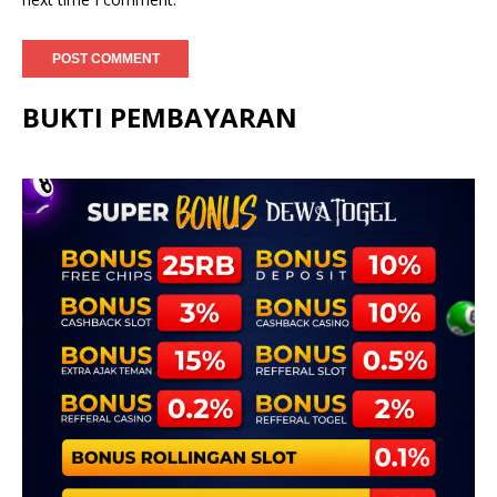
BUKTI PEMBAYARAN