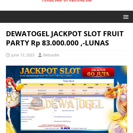
DEWATOGEL JACKPOT SLOT FRUIT
PARTY Rp 83.000.000 ,-LUNAS
June 13, 2023
detoadm