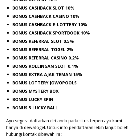
BONUS CASHBACK SLOT 10%
BONUS CASHBACK CASINO 10%
BONUS CASHBACK E-LOTTERY 10%
BONUS CASHBACK SPORTBOOK 10%
BONUS REFERRAL SLOT 0.5%
BONUS REFERRAL TOGEL 2%
BONUS REFERRAL CASINO 0.2%
BONUS ROLLINGAN SLOT 0.1%
BONUS EXTRA AJAK TEMAN 15%
BONUS LOTTERY JOWOPOOLS
BONUS MYSTERY BOX
BONUS LUCKY SPIN
BONUS 5 LUCKY BALL
Ayo segera daftarkan diri anda pada situs terpercaya kami
hanya di dewatogel. Untuk info pendaftaran lebih lanjut boleh
hubungi kontak dibawah ini :