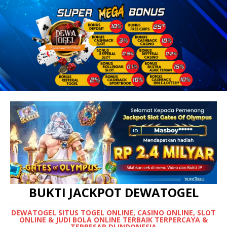
BUKTI JACKPOT DEWATOGEL
DEWATOGEL SITUS TOGEL ONLINE, CASINO ONLINE, SLOT
ONLINE & JUDI BOLA ONLINE TERBAIK TERPERCAYA &
TERBESAR DI INDONESIA