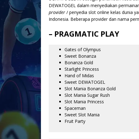
DEWATOGEL dalam menyediakan permainan s
provider
/ penyedia slot online kelas dunia 
Indonesia. Beberapa provider dan nama per
– PRAGMATIC PLAY
Gates of Olympus
Sweet Bonanza
Bonanza Gold
Starlight Princess
Hand of Midas
Sweet DEWATOGEL
Slot Mania Bonanza Gold
Slot Mania Sugar Rush
Slot Mania Princess
Spaceman
Sweet Slot Mania
Fruit Party