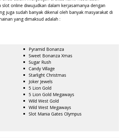
lot online diwujudkan dalam kerjasamanya dengan
yang juga sudah banyak dikenal oleh banyak masyarakat di
mainan yang dimaksud adalah :
Pyramid Bonanza
Sweet Bonanza Xmas
Sugar Rush
Candy Village
Starlight Christmas
Joker Jewels
5 Lion Gold
5 Lion Gold Megaways
Wild West Gold
Wild West Megaways
Slot Mania Gates Olympus