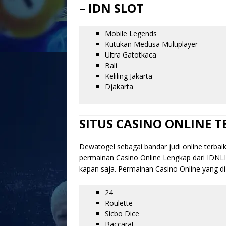
– IDN SLOT
Mobile Legends
Kutukan Medusa Multiplayer
Ultra Gatotkaca
Bali
Keliling Jakarta
Djakarta
SITUS CASINO ONLINE 
Dewatogel sebagai bandar judi online terbai
permainan Casino Online Lengkap dari IDNLI
kapan saja. Permainan Casino Online yang di 
24
Roulette
Sicbo Dice
Baccarat