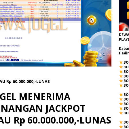
DEWA
PLAY)
Kaba
Hadi
BON
BO
BO
BO
BO
 Rp 60.000.000,-LUNAS
BO
GEL MENERIMA
BO
BO
BO
ENANGAN JACKPOT
BO
BO
U Rp 60.000.000,-LUNAS
BO
BO