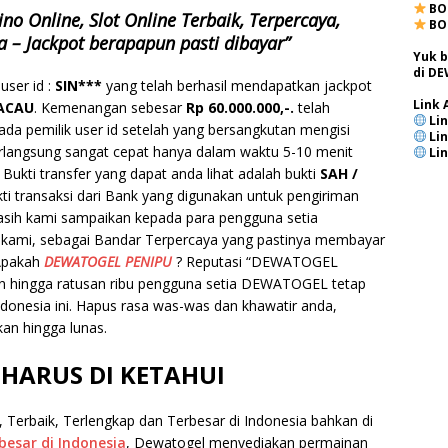
BO
no Online, Slot Online Terbaik, Terpercaya,
BO
a – Jackpot berapapun pasti dibayar”
Yuk b
di D
ser id :
SIN***
yang telah berhasil mendapatkan jackpot
Link 
ACAU
. Kemenangan sebesar
Rp 60.000.000,-.
telah
Lin
da pemilik user id setelah yang bersangkutan mengisi
Lin
erlangsung sangat cepat hanya dalam waktu 5-10 menit
Lin
 Bukti transfer yang dapat anda lihat adalah bukti
SAH /
ti transaksi dari Bank yang digunakan untuk pengiriman
kasih kami sampaikan kepada para pengguna setia
ami, sebagai Bandar Terpercaya yang pastinya membayar
Apakah
DEWATOGEL PENIPU
? Reputasi “DEWATOGEL
n hingga ratusan ribu pengguna setia DEWATOGEL tetap
ndonesia ini. Hapus rasa was-was dan khawatir anda,
an hingga lunas.
HARUS DI KETAHUI
, Terbaik, Terlengkap dan Terbesar di Indonesia bahkan di
rbesar di Indonesia
, Dewatogel menyediakan permainan