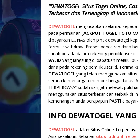
“DEWATOGEL Situs Togel Online, Casi
Terbesar dan Terlengkap di Indonesi
DEWATOGEL
mengucapkan selamat kepada u
pada permainan
JACKPOT TOGEL TOTO M
dibayarkan LUNAS oleh pihak dewatogel kepa
formulir withdraw. Proses pencairan dana b
sudah berada dalam rekening pemilik user id.
VALID
yang langsung di dapatkan melalui buk
dana pada rekening pemilik user id. Terima 
DEWATOGEL yang telah menggunakan situs k
semua kemenangan member hingga lunas. 
TERPERCAYA” sudah sangat melekat. puluha
menggunakan situs terbesar dan terbaik di I
kemenangan anda berapapun PASTI dibayark
INFO DEWATOGEL YANG 
DEWATOGEL
adalah Situs Online Terpercaya
Asia sekalipun. Sebagai
situs judi online te