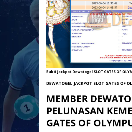
Bukti Jackpot Dewatogel SLOT GATES OF OLY
DEWATOGEL JACKPOT SLOT GATES OF OLY
MEMBER DEWATO
PELUNASAN KEME
GATES OF OLYMPUS