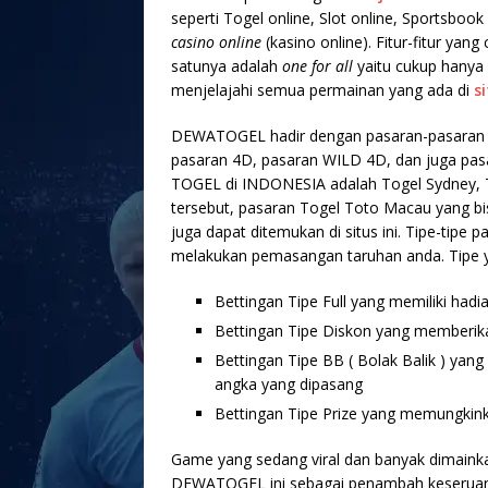
seperti Togel online, Slot online, Sportsboo
casino online
(kasino online). Fitur-fitur yan
satunya adalah
one for all
yaitu cukup hanya 
menjelajahi semua permainan yang ada di
s
DEWATOGEL hadir dengan pasaran-pasaran y
pasaran 4D, pasaran WILD 4D, dan juga pasa
TOGEL di INDONESIA adalah Togel Sydney, To
tersebut, pasaran Togel Toto Macau yang bis
juga dapat ditemukan di situs ini. Tipe-tipe 
melakukan pemasangan taruhan anda. Tipe ya
Bettingan Tipe Full yang memiliki hadi
Bettingan Tipe Diskon yang memberik
Bettingan Tipe BB ( Bolak Balik ) yang
angka yang dipasang
Bettingan Tipe Prize yang memungki
Game yang sedang viral dan banyak dimainkan
DEWATOGEL ini sebagai penambah keseruan a