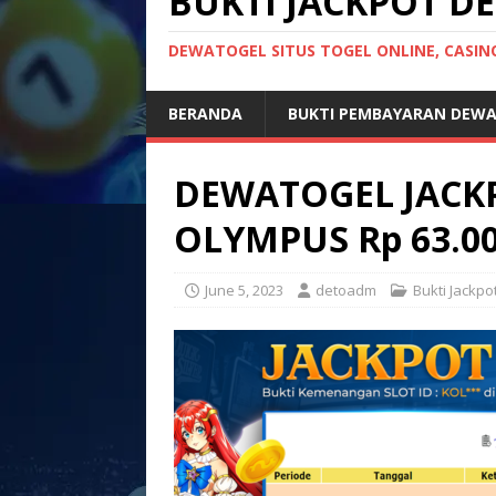
BUKTI JACKPOT D
DEWATOGEL SITUS TOGEL ONLINE, CASINO
BERANDA
BUKTI PEMBAYARAN DEW
DEWATOGEL JACKP
OLYMPUS Rp 63.00
June 5, 2023
detoadm
Bukti Jackp