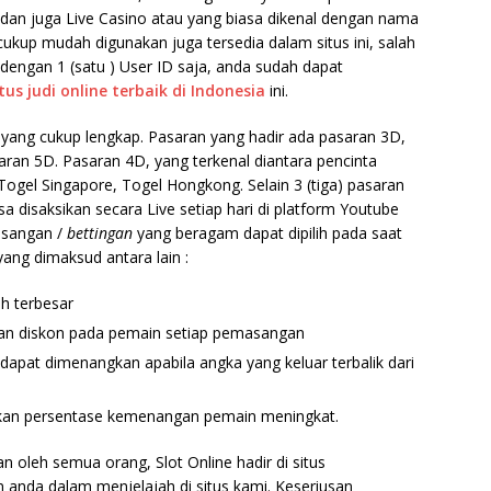
k dan juga Live Casino atau yang biasa dikenal dengan nama
g cukup mudah digunakan juga tersedia dalam situs ini, salah
dengan 1 (satu ) User ID saja, anda sudah dapat
itus judi online terbaik di Indonesia
ini.
ang cukup lengkap. Pasaran yang hadir ada pasaran 3D,
ran 5D. Pasaran 4D, yang terkenal diantara pencinta
gel Singapore, Togel Hongkong. Selain 3 (tiga) pasaran
a disaksikan secara Live setiap hari di platform Youtube
pasangan /
bettingan
yang beragam dapat dipilih pada saat
ng dimaksud antara lain :
ah terbesar
an diskon pada pemain setiap pemasangan
 dapat dimenangkan apabila angka yang keluar terbalik dari
nkan persentase kemenangan pemain meningkat.
 oleh semua orang, Slot Online hadir di situs
nda dalam menjelajah di situs kami. Keseriusan