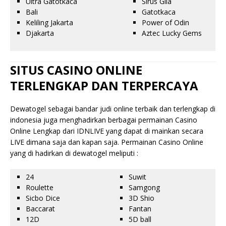
Ultra Gatotkaca
Sirus Gila
Bali
Gatotkaca
Keliling Jakarta
Power of Odin
Djakarta
Aztec Lucky Gems
SITUS CASINO ONLINE
TERLENGKAP DAN TERPERCAYA
Dewatogel sebagai bandar judi online terbaik dan terlengkap di
indonesia juga menghadirkan berbagai permainan Casino
Online Lengkap dari IDNLIVE yang dapat di mainkan secara
LIVE dimana saja dan kapan saja. Permainan Casino Online
yang di hadirkan di dewatogel meliputi :
24
Suwit
Roulette
Samgong
Sicbo Dice
3D Shio
Baccarat
Fantan
12D
5D ball