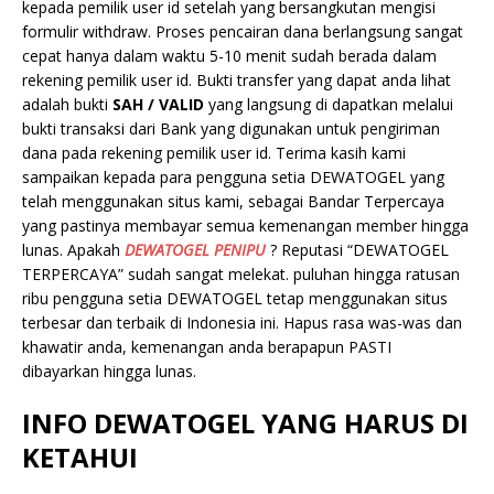
kepada pemilik user id setelah yang bersangkutan mengisi
formulir withdraw. Proses pencairan dana berlangsung sangat
cepat hanya dalam waktu 5-10 menit sudah berada dalam
rekening pemilik user id. Bukti transfer yang dapat anda lihat
adalah bukti
SAH / VALID
yang langsung di dapatkan melalui
bukti transaksi dari Bank yang digunakan untuk pengiriman
dana pada rekening pemilik user id. Terima kasih kami
sampaikan kepada para pengguna setia DEWATOGEL yang
telah menggunakan situs kami, sebagai Bandar Terpercaya
yang pastinya membayar semua kemenangan member hingga
lunas. Apakah
DEWATOGEL PENIPU
? Reputasi “DEWATOGEL
TERPERCAYA” sudah sangat melekat. puluhan hingga ratusan
ribu pengguna setia DEWATOGEL tetap menggunakan situs
terbesar dan terbaik di Indonesia ini. Hapus rasa was-was dan
khawatir anda, kemenangan anda berapapun PASTI
dibayarkan hingga lunas.
INFO DEWATOGEL YANG HARUS DI
KETAHUI