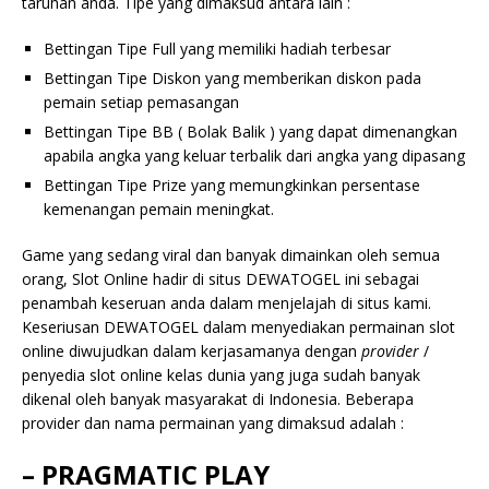
taruhan anda. Tipe yang dimaksud antara lain :
Bettingan Tipe Full yang memiliki hadiah terbesar
Bettingan Tipe Diskon yang memberikan diskon pada
pemain setiap pemasangan
Bettingan Tipe BB ( Bolak Balik ) yang dapat dimenangkan
apabila angka yang keluar terbalik dari angka yang dipasang
Bettingan Tipe Prize yang memungkinkan persentase
kemenangan pemain meningkat.
Game yang sedang viral dan banyak dimainkan oleh semua
orang, Slot Online hadir di situs DEWATOGEL ini sebagai
penambah keseruan anda dalam menjelajah di situs kami.
Keseriusan DEWATOGEL dalam menyediakan permainan slot
online diwujudkan dalam kerjasamanya dengan
provider
/
penyedia slot online kelas dunia yang juga sudah banyak
dikenal oleh banyak masyarakat di Indonesia. Beberapa
provider dan nama permainan yang dimaksud adalah :
– PRAGMATIC PLAY