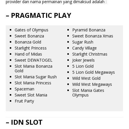
provider dan nama permainan yang dimaksud adalah :
– PRAGMATIC PLAY
Gates of Olympus
Pyramid Bonanza
Sweet Bonanza
Sweet Bonanza Xmas
Bonanza Gold
Sugar Rush
Starlight Princess
Candy Village
Hand of Midas
Starlight Christmas
Sweet DEWATOGEL
Joker Jewels
Slot Mania Bonanza
5 Lion Gold
Gold
5 Lion Gold Megaways
Slot Mania Sugar Rush
Wild West Gold
Slot Mania Princess
Wild West Megaways
Spaceman
Slot Mania Gates
Sweet Slot Mania
Olympus
Fruit Party
– IDN SLOT