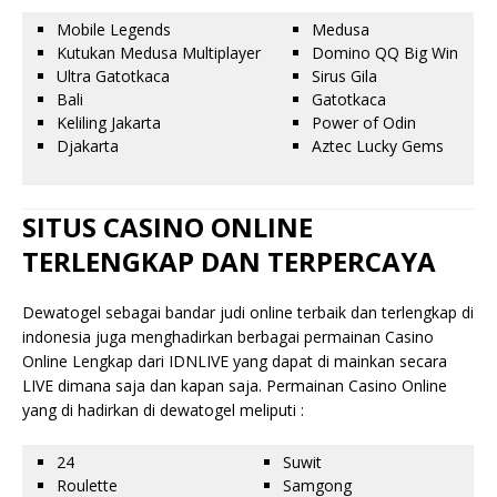
Mobile Legends
Medusa
Kutukan Medusa Multiplayer
Domino QQ Big Win
Ultra Gatotkaca
Sirus Gila
Bali
Gatotkaca
Keliling Jakarta
Power of Odin
Djakarta
Aztec Lucky Gems
SITUS CASINO ONLINE
TERLENGKAP DAN TERPERCAYA
Dewatogel sebagai bandar judi online terbaik dan terlengkap di
indonesia juga menghadirkan berbagai permainan Casino
Online Lengkap dari IDNLIVE yang dapat di mainkan secara
LIVE dimana saja dan kapan saja. Permainan Casino Online
yang di hadirkan di dewatogel meliputi :
24
Suwit
Roulette
Samgong