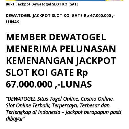
Bukti Jackpot Dewatogel SLOT KOI GATE
DEWATOGEL JACKPOT SLOT KOI GATE Rp 67.000.000 ,-
LUNAS
MEMBER DEWATOGEL
MENERIMA PELUNASAN
KEMENANGAN JACKPOT
SLOT KOI GATE Rp
67.000.000 ,-LUNAS
“DEWATOGEL Situs Togel Online, Casino Online,
Slot Online Terbaik, Terpercaya, Terbesar dan
Terlengkap di Indonesia – Jackpot berapapun pasti
dibayar”