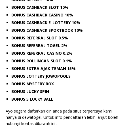
BONUS CASHBACK SLOT 10%
BONUS CASHBACK CASINO 10%
BONUS CASHBACK E-LOTTERY 10%
BONUS CASHBACK SPORTBOOK 10%
BONUS REFERRAL SLOT 0.5%
BONUS REFERRAL TOGEL 2%
BONUS REFERRAL CASINO 0.2%
BONUS ROLLINGAN SLOT 0.1%
BONUS EXTRA AJAK TEMAN 15%
BONUS LOTTERY JOWOPOOLS
BONUS MYSTERY BOX
BONUS LUCKY SPIN
BONUS 5 LUCKY BALL
Ayo segera daftarkan diri anda pada situs terpercaya kami
hanya di dewatogel. Untuk info pendaftaran lebih lanjut boleh
hubungi kontak dibawah ini :