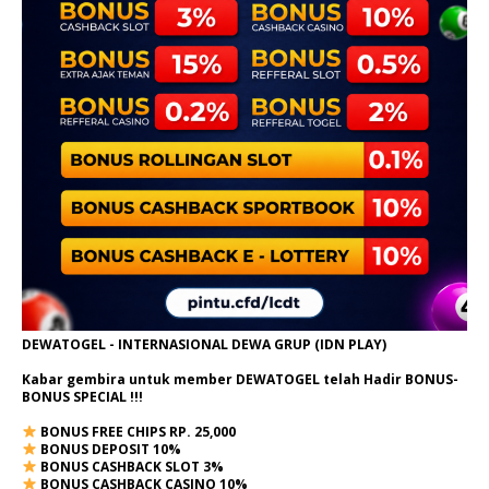
DEWATOGEL - INTERNASIONAL DEWA GRUP (IDN PLAY)
Kabar gembira untuk member DEWATOGEL telah Hadir
BONUS-
BONUS SPECIAL
!!!
BONUS FREE CHIPS RP. 25,000
BONUS DEPOSIT 10%
BONUS CASHBACK SLOT 3%
BONUS CASHBACK CASINO 10%