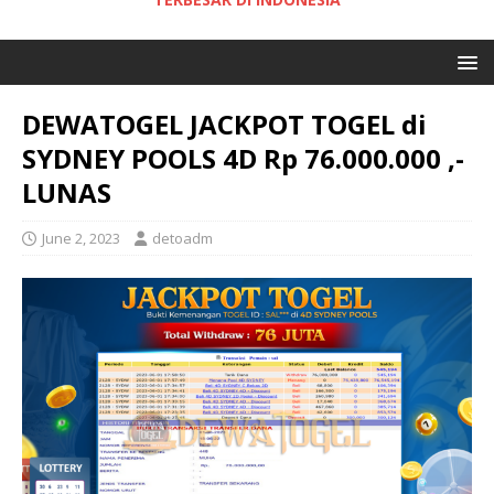
DEWATOGEL JACKPOT TOGEL di
SYDNEY POOLS 4D Rp 76.000.000 ,-
LUNAS
June 2, 2023
detoadm