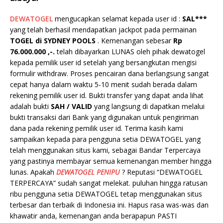
DEWATOGEL
mengucapkan selamat kepada user id :
SAL***
yang telah berhasil mendapatkan jackpot pada permainan
TOGEL di SYDNEY POOLS
. Kemenangan sebesar
Rp
76.000.000 ,-.
telah dibayarkan LUNAS oleh pihak dewatogel
kepada pemilik user id setelah yang bersangkutan mengisi
formulir withdraw. Proses pencairan dana berlangsung sangat
cepat hanya dalam waktu 5-10 menit sudah berada dalam
rekening pemilik user id. Bukti transfer yang dapat anda lihat
adalah bukti
SAH / VALID
yang langsung di dapatkan melalui
bukti transaksi dari Bank yang digunakan untuk pengiriman
dana pada rekening pemilik user id. Terima kasih kami
sampaikan kepada para pengguna setia DEWATOGEL yang
telah menggunakan situs kami, sebagai Bandar Terpercaya
yang pastinya membayar semua kemenangan member hingga
lunas. Apakah
DEWATOGEL PENIPU
? Reputasi “DEWATOGEL
TERPERCAYA” sudah sangat melekat. puluhan hingga ratusan
ribu pengguna setia DEWATOGEL tetap menggunakan situs
terbesar dan terbaik di Indonesia ini. Hapus rasa was-was dan
khawatir anda, kemenangan anda berapapun PASTI