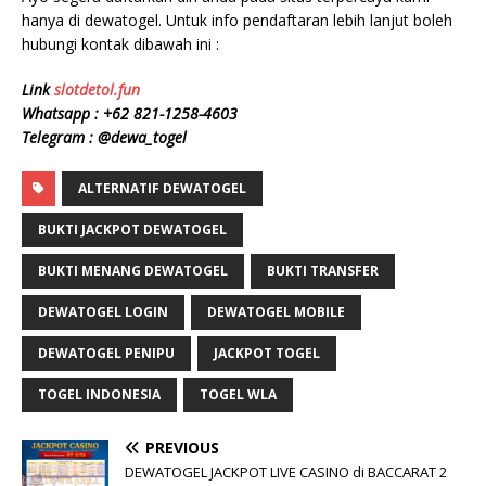
hanya di dewatogel. Untuk info pendaftaran lebih lanjut boleh
hubungi kontak dibawah ini :
Link
slotdetol.fun
Whatsapp :
+62 821-1258-4603
Telegram : @dewa_togel
ALTERNATIF DEWATOGEL
BUKTI JACKPOT DEWATOGEL
BUKTI MENANG DEWATOGEL
BUKTI TRANSFER
DEWATOGEL LOGIN
DEWATOGEL MOBILE
DEWATOGEL PENIPU
JACKPOT TOGEL
TOGEL INDONESIA
TOGEL WLA
PREVIOUS
DEWATOGEL JACKPOT LIVE CASINO di BACCARAT 2