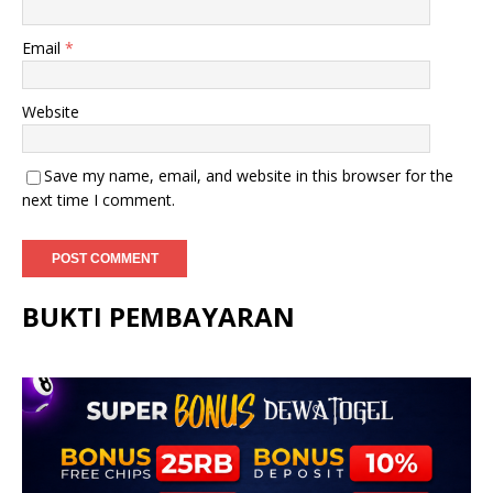
Email
*
Website
Save my name, email, and website in this browser for the
next time I comment.
BUKTI PEMBAYARAN