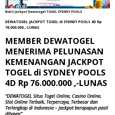
Bukti Jackpot Dewatogel TOGEL SYDNEY POOLS
DEWATOGEL JACKPOT TOGEL di SYDNEY POOLS 4D Rp
76.000.000 ,-LUNAS
MEMBER DEWATOGEL
MENERIMA PELUNASAN
KEMENANGAN JACKPOT
TOGEL di SYDNEY POOLS
4D Rp 76.000.000 ,-LUNAS
“DEWATOGEL Situs Togel Online, Casino Online,
Slot Online Terbaik, Terpercaya, Terbesar dan
Terlengkap di Indonesia – Jackpot berapapun pasti
dibayar”