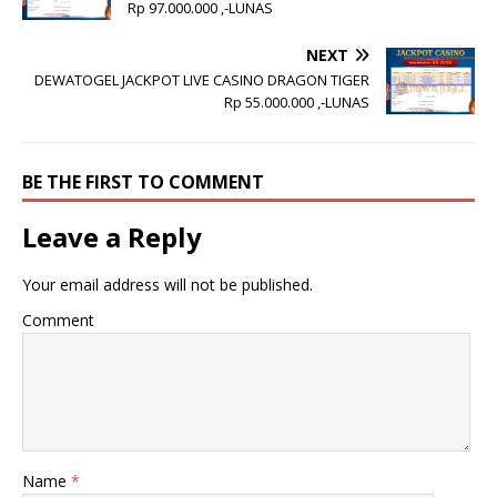
Rp 97.000.000 ,-LUNAS
NEXT
DEWATOGEL JACKPOT LIVE CASINO DRAGON TIGER
Rp 55.000.000 ,-LUNAS
BE THE FIRST TO COMMENT
Leave a Reply
Your email address will not be published.
Comment
Name
*