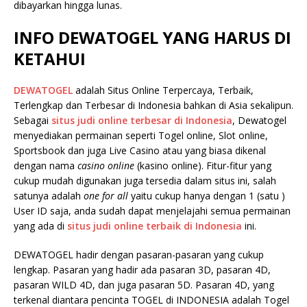
dibayarkan hingga lunas.
INFO DEWATOGEL YANG HARUS DI
KETAHUI
DEWATOGEL
adalah Situs Online Terpercaya, Terbaik,
Terlengkap dan Terbesar di Indonesia bahkan di Asia sekalipun.
Sebagai
situs judi online terbesar di Indonesia
, Dewatogel
menyediakan permainan seperti Togel online, Slot online,
Sportsbook dan juga Live Casino atau yang biasa dikenal
dengan nama
casino online
(kasino online). Fitur-fitur yang
cukup mudah digunakan juga tersedia dalam situs ini, salah
satunya adalah
one for all
yaitu cukup hanya dengan 1 (satu )
User ID saja, anda sudah dapat menjelajahi semua permainan
yang ada di
situs judi online terbaik di Indonesia
ini.
DEWATOGEL hadir dengan pasaran-pasaran yang cukup
lengkap. Pasaran yang hadir ada pasaran 3D, pasaran 4D,
pasaran WILD 4D, dan juga pasaran 5D. Pasaran 4D, yang
terkenal diantara pencinta TOGEL di INDONESIA adalah Togel