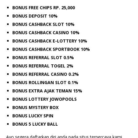
BONUS FREE CHIPS RP. 25,000
BONUS DEPOSIT 10%
BONUS CASHBACK SLOT 10%
BONUS CASHBACK CASINO 10%
BONUS CASHBACK E-LOTTERY 10%
BONUS CASHBACK SPORTBOOK 10%
BONUS REFERRAL SLOT 0.5%
BONUS REFERRAL TOGEL 2%
BONUS REFERRAL CASINO 0.2%
BONUS ROLLINGAN SLOT 0.1%
BONUS EXTRA AJAK TEMAN 15%
BONUS LOTTERY JOWOPOOLS
BONUS MYSTERY BOX
BONUS LUCKY SPIN
BONUS 5 LUCKY BALL
Ayo segera daftarkan diri anda pada situs terpercaya kami