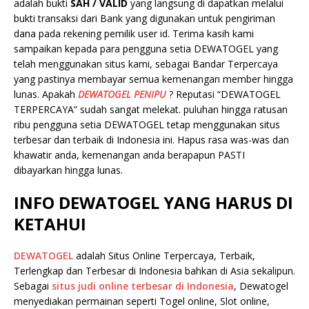
adalah bukti
SAH / VALID
yang langsung di dapatkan melalui
bukti transaksi dari Bank yang digunakan untuk pengiriman
dana pada rekening pemilik user id. Terima kasih kami
sampaikan kepada para pengguna setia DEWATOGEL yang
telah menggunakan situs kami, sebagai Bandar Terpercaya
yang pastinya membayar semua kemenangan member hingga
lunas. Apakah
DEWATOGEL PENIPU
? Reputasi “DEWATOGEL
TERPERCAYA” sudah sangat melekat. puluhan hingga ratusan
ribu pengguna setia DEWATOGEL tetap menggunakan situs
terbesar dan terbaik di Indonesia ini. Hapus rasa was-was dan
khawatir anda, kemenangan anda berapapun PASTI
dibayarkan hingga lunas.
INFO DEWATOGEL YANG HARUS DI
KETAHUI
DEWATOGEL
adalah Situs Online Terpercaya, Terbaik,
Terlengkap dan Terbesar di Indonesia bahkan di Asia sekalipun.
Sebagai
situs judi online terbesar di Indonesia
, Dewatogel
menyediakan permainan seperti Togel online, Slot online,