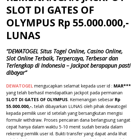
SLOT DI GATES OF
OLYMPUS Rp 55.000.000,-
LUNAS
“DEWATOGEL Situs Togel Online, Casino Online,
Slot Online Terbaik, Terpercaya, Terbesar dan
Terlengkap di Indonesia – Jackpot berapapun pasti
dibayar”
DEWATOGEL
mengucapkan selamat kepada user id :
MAR***
yang telah berhasil mendapatkan jackpot pada permainan
SLOT DI GATES OF OLYMPUS
. Kemenangan sebesar
Rp
55.000.000,-.
telah dibayarkan LUNAS oleh pihak dewatogel
kepada pemilik user id setelah yang bersangkutan mengisi
formulir withdraw. Proses pencairan dana berlangsung sangat
cepat hanya dalam waktu 5-10 menit sudah berada dalam
rekening pemilik user id. Bukti transfer yang dapat anda lihat