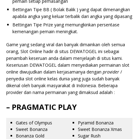
pemain setiap pemasangan
Bettingan Tipe BB ( Bolak Balik ) yang dapat dimenangkan
apabila angka yang keluar terbalik dari angka yang dipasang
Bettingan Tipe Prize yang memungkinkan persentase
kemenangan pemain meningkat.
Game yang sedang viral dan banyak dimainkan oleh semua
orang, Slot Online hadir di situs DEWATOGEL ini sebagai
penambah keseruan anda dalam menjelajah di situs kami.
Keseriusan DEWATOGEL dalam menyediakan permainan slot
online diwujudkan dalam kerjasamanya dengan
provider
/
penyedia slot online kelas dunia yang juga sudah banyak
dikenal oleh banyak masyarakat di Indonesia. Beberapa
provider dan nama permainan yang dimaksud adalah :
– PRAGMATIC PLAY
Gates of Olympus
Pyramid Bonanza
Sweet Bonanza
Sweet Bonanza Xmas
Bonanza Gold
Sugar Rush