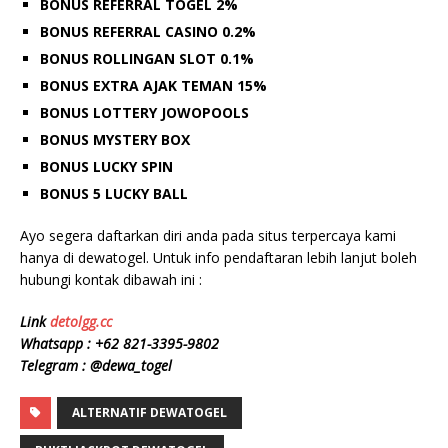
BONUS REFERRAL TOGEL 2%
BONUS REFERRAL CASINO 0.2%
BONUS ROLLINGAN SLOT 0.1%
BONUS EXTRA AJAK TEMAN 15%
BONUS LOTTERY JOWOPOOLS
BONUS MYSTERY BOX
BONUS LUCKY SPIN
BONUS 5 LUCKY BALL
Ayo segera daftarkan diri anda pada situs terpercaya kami
hanya di dewatogel. Untuk info pendaftaran lebih lanjut boleh
hubungi kontak dibawah ini :
Link
detolgg.cc
Whatsapp :
+62 8
21-3395-9802
Telegram : @dewa_togel
ALTERNATIF DEWATOGEL