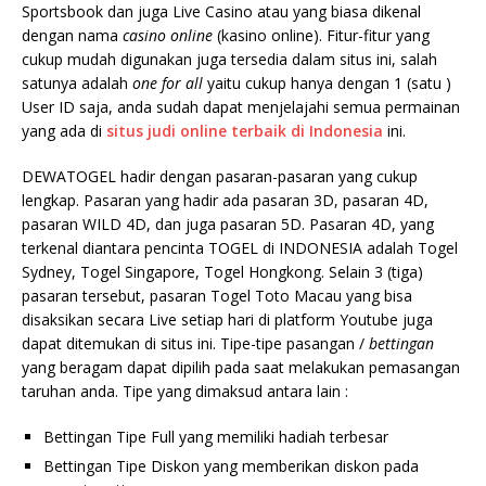
Sportsbook dan juga Live Casino atau yang biasa dikenal
dengan nama
casino online
(kasino online). Fitur-fitur yang
cukup mudah digunakan juga tersedia dalam situs ini, salah
satunya adalah
one for all
yaitu cukup hanya dengan 1 (satu )
User ID saja, anda sudah dapat menjelajahi semua permainan
yang ada di
situs judi online terbaik di Indonesia
ini.
DEWATOGEL hadir dengan pasaran-pasaran yang cukup
lengkap. Pasaran yang hadir ada pasaran 3D, pasaran 4D,
pasaran WILD 4D, dan juga pasaran 5D. Pasaran 4D, yang
terkenal diantara pencinta TOGEL di INDONESIA adalah Togel
Sydney, Togel Singapore, Togel Hongkong. Selain 3 (tiga)
pasaran tersebut, pasaran Togel Toto Macau yang bisa
disaksikan secara Live setiap hari di platform Youtube juga
dapat ditemukan di situs ini. Tipe-tipe pasangan /
bettingan
yang beragam dapat dipilih pada saat melakukan pemasangan
taruhan anda. Tipe yang dimaksud antara lain :
Bettingan Tipe Full yang memiliki hadiah terbesar
Bettingan Tipe Diskon yang memberikan diskon pada