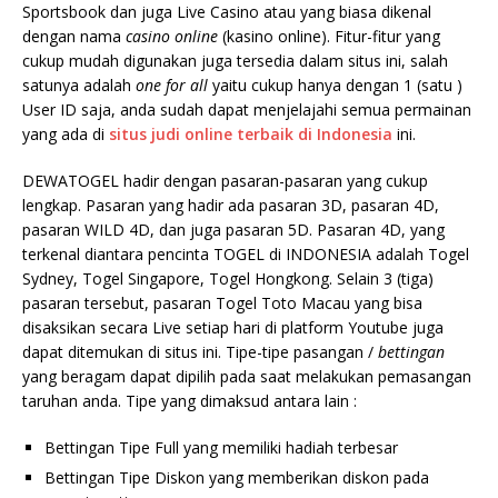
Sportsbook dan juga Live Casino atau yang biasa dikenal
dengan nama
casino online
(kasino online). Fitur-fitur yang
cukup mudah digunakan juga tersedia dalam situs ini, salah
satunya adalah
one for all
yaitu cukup hanya dengan 1 (satu )
User ID saja, anda sudah dapat menjelajahi semua permainan
yang ada di
situs judi online terbaik di Indonesia
ini.
DEWATOGEL hadir dengan pasaran-pasaran yang cukup
lengkap. Pasaran yang hadir ada pasaran 3D, pasaran 4D,
pasaran WILD 4D, dan juga pasaran 5D. Pasaran 4D, yang
terkenal diantara pencinta TOGEL di INDONESIA adalah Togel
Sydney, Togel Singapore, Togel Hongkong. Selain 3 (tiga)
pasaran tersebut, pasaran Togel Toto Macau yang bisa
disaksikan secara Live setiap hari di platform Youtube juga
dapat ditemukan di situs ini. Tipe-tipe pasangan /
bettingan
yang beragam dapat dipilih pada saat melakukan pemasangan
taruhan anda. Tipe yang dimaksud antara lain :
Bettingan Tipe Full yang memiliki hadiah terbesar
Bettingan Tipe Diskon yang memberikan diskon pada