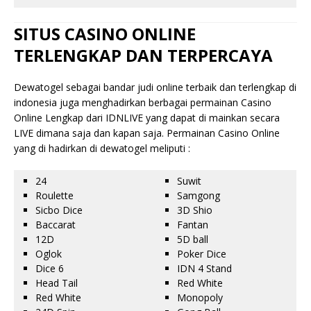
SITUS CASINO ONLINE
TERLENGKAP DAN TERPERCAYA
Dewatogel sebagai bandar judi online terbaik dan terlengkap di
indonesia juga menghadirkan berbagai permainan Casino
Online Lengkap dari IDNLIVE yang dapat di mainkan secara
LIVE dimana saja dan kapan saja. Permainan Casino Online
yang di hadirkan di dewatogel meliputi :
24
Suwit
Roulette
Samgong
Sicbo Dice
3D Shio
Baccarat
Fantan
12D
5D ball
Oglok
Poker Dice
Dice 6
IDN 4 Stand
Head Tail
Red White
Red White
Monopoly