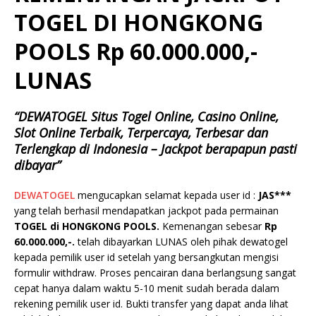
TOGEL DI HONGKONG
POOLS Rp 60.000.000,-
LUNAS
“DEWATOGEL Situs Togel Online, Casino Online,
Slot Online Terbaik, Terpercaya, Terbesar dan
Terlengkap di Indonesia – Jackpot berapapun pasti
dibayar”
DEWATOGEL
mengucapkan selamat kepada user id :
JAS***
yang telah berhasil mendapatkan jackpot pada permainan
TOGEL di HONGKONG POOLS.
Kemenangan sebesar
Rp
60.000.000,-.
telah dibayarkan LUNAS oleh pihak dewatogel
kepada pemilik user id setelah yang bersangkutan mengisi
formulir withdraw. Proses pencairan dana berlangsung sangat
cepat hanya dalam waktu 5-10 menit sudah berada dalam
rekening pemilik user id. Bukti transfer yang dapat anda lihat