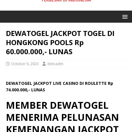
DEWATOGEL JACKPOT TOGEL DI
HONGKONG POOLS Rp
60.000.000,- LUNAS
October 6, 2023
detoadm
DEWATOGEL JACKPOT LIVE CASINO DI ROULETTE Rp
74.000.000,- LUNAS
MEMBER DEWATOGEL
MENERIMA PELUNASAN
KEMENANGAN JACKPOT