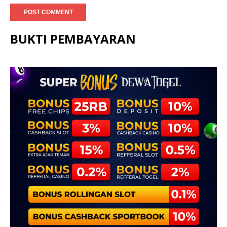
BUKTI PEMBAYARAN