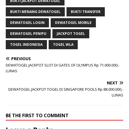
BUKTI JACKPOT DEWATOGEL
BUKTI MENANG DEWATOGEL
BUKTI TRANSFER
DEWATOGEL LOGIN
DEWATOGEL MOBILE
DEWATOGEL PENIPU
JACKPOT TOGEL
TOGEL INDONESIA
TOGEL WLA
PREVIOUS
DEWATOGEL JACKPOT SLOT DI GATES OF OLYMPUS Rp 71.000.000,-
LUNAS
NEXT
DEWATOGEL JACKPOT TOGEL DI SINGAPORE POOLS Rp 88.000.000,-
LUNAS
BE THE FIRST TO COMMENT