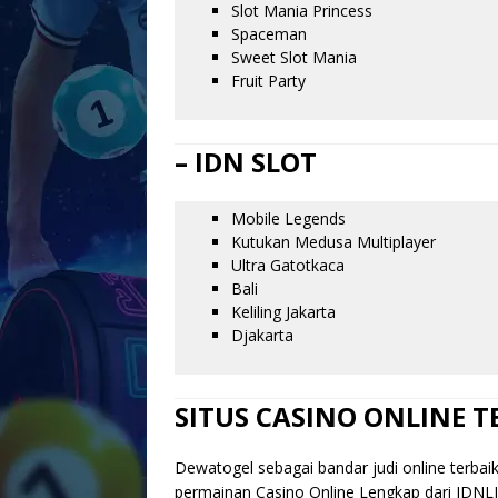
Slot Mania Princess
Spaceman
Sweet Slot Mania
Fruit Party
– IDN SLOT
Mobile Legends
Kutukan Medusa Multiplayer
Ultra Gatotkaca
Bali
Keliling Jakarta
Djakarta
SITUS CASINO ONLINE 
Dewatogel sebagai bandar judi online terbai
permainan Casino Online Lengkap dari IDNLI