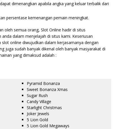
 dapat dimenangkan apabila angka yang keluar terbalik dari
nkan persentase kemenangan pemain meningkat.
 oleh semua orang, Slot Online hadir di situs
nda dalam menjelajah di situs kami. Keseriusan
lot online diwujudkan dalam kerjasamanya dengan
yang juga sudah banyak dikenal oleh banyak masyarakat di
mainan yang dimaksud adalah :
Pyramid Bonanza
Sweet Bonanza Xmas
Sugar Rush
Candy Village
Starlight Christmas
Joker Jewels
5 Lion Gold
5 Lion Gold Megaways