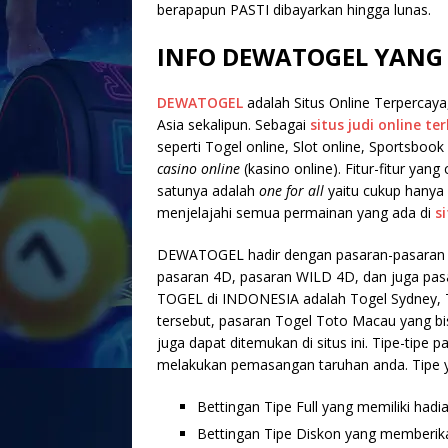
berapapun PASTI dibayarkan hingga lunas.
INFO DEWATOGEL YANG 
DEWATOGEL
adalah Situs Online Terpercaya
Asia sekalipun. Sebagai
situs judi online te
seperti Togel online, Slot online, Sportsboo
casino online
(kasino online). Fitur-fitur yan
satunya adalah
one for all
yaitu cukup hanya 
menjelajahi semua permainan yang ada di
s
DEWATOGEL hadir dengan pasaran-pasaran y
pasaran 4D, pasaran WILD 4D, dan juga pasa
TOGEL di INDONESIA adalah Togel Sydney, To
tersebut, pasaran Togel Toto Macau yang bis
juga dapat ditemukan di situs ini. Tipe-tipe 
melakukan pemasangan taruhan anda. Tipe ya
Bettingan Tipe Full yang memiliki hadi
Bettingan Tipe Diskon yang memberik