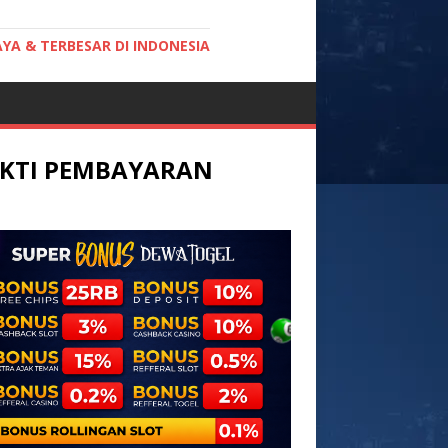
YA & TERBESAR DI INDONESIA
KTI PEMBAYARAN