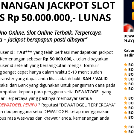
NANGAN JACKPOT SLOT
Rp 50.000.000,- LUNAS
no Online, Slot Online Terbaik, Terpercaya,
DEWA
a – Jackpot berapapun pasti dibayar”
PLAY)
Kaba
ser id :
TAB***
yang telah berhasil mendapatkan jackpot
Hadi
Kemenangan sebesar
Rp 50.000.000,-.
telah dibayarkan
BON
ser id setelah yang bersangkutan mengisi formulir
BO
ng sangat cepat hanya dalam waktu 5-10 menit sudah
BO
transfer yang dapat anda lihat adalah bukti
SAH / VALID
BO
BO
nsaksi dari Bank yang digunakan untuk pengiriman dana pada
BO
mi sampaikan kepada para pengguna setia DEWATOGEL yang
ndar Terpercaya yang pastinya membayar semua
BO
BO
DEWATOGEL PENIPU
? Reputasi “DEWATOGEL TERPERCAYA”
BO
usan ribu pengguna setia DEWATOGEL tetap menggunakan
BO
BO
. Hapus rasa was-was dan khawatir anda, kemenangan anda
BO
BO