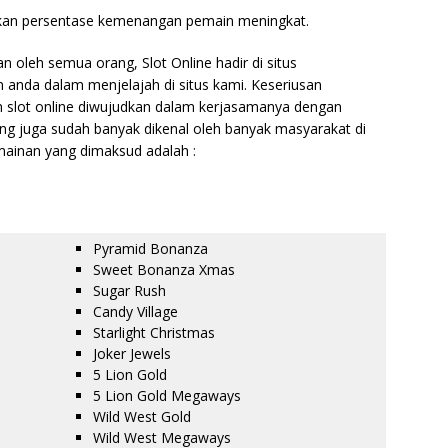
nkan persentase kemenangan pemain meningkat.
 oleh semua orang, Slot Online hadir di situs
nda dalam menjelajah di situs kami. Keseriusan
lot online diwujudkan dalam kerjasamanya dengan
yang juga sudah banyak dikenal oleh banyak masyarakat di
mainan yang dimaksud adalah :
Pyramid Bonanza
Sweet Bonanza Xmas
Sugar Rush
Candy Village
Starlight Christmas
Joker Jewels
5 Lion Gold
5 Lion Gold Megaways
Wild West Gold
Wild West Megaways