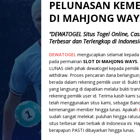
PELUNASAN KEME
DI MAHJONG WAYS 
“DEWATOGEL Situs Togel Online, Casi
Terbesar dan Terlengkap di Indonesi
DEWATOGEL
mengucapkan selamat kepada u
pada permainan
SLOT DI MAHJONG WAYS.
LUNAS oleh pihak dewatogel kepada pemilik u
withdraw. Proses pencairan dana berlangsu
berada dalam rekening pemilik user id. Bukti 
yang langsung di dapatkan melalui bukti tra
rekening pemilik user id. Terima kasih ka
telah menggunakan situs kami, sebagai Ba
kemenangan member hingga lunas. Apakah
sudah sangat melekat. puluhan hingga rat
situs terbesar dan terbaik di Indonesia ini
berapapun PASTI dibayarkan hingga lunas.