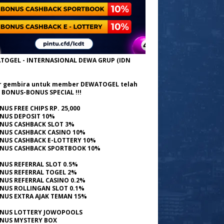
TOGEL - INTERNASIONAL DEWA GRUP (IDN
r gembira untuk member DEWATOGEL telah
r
BONUS-BONUS SPECIAL
!!!
US FREE CHIPS RP. 25,000
NUS DEPOSIT 10%
NUS CASHBACK SLOT 3%
NUS CASHBACK CASINO 10%
NUS CASHBACK E-LOTTERY 10%
NUS CASHBACK SPORTBOOK 10%
NUS REFERRAL SLOT 0.5%
NUS REFERRAL TOGEL 2%
NUS REFERRAL CASINO 0.2%
NUS ROLLINGAN SLOT 0.1%
NUS EXTRA AJAK TEMAN 15%
NUS LOTTERY JOWOPOOLS
NUS MYSTERY BOX