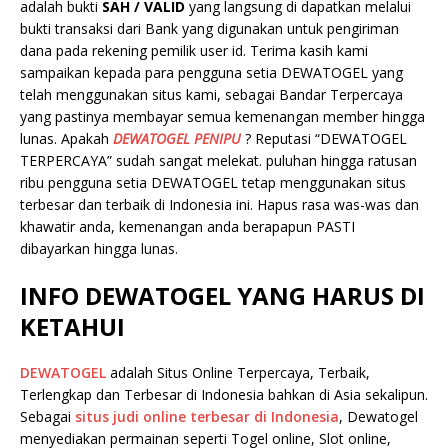
adalah bukti
SAH / VALID
yang langsung di dapatkan melalui
bukti transaksi dari Bank yang digunakan untuk pengiriman
dana pada rekening pemilik user id. Terima kasih kami
sampaikan kepada para pengguna setia DEWATOGEL yang
telah menggunakan situs kami, sebagai Bandar Terpercaya
yang pastinya membayar semua kemenangan member hingga
lunas. Apakah
DEWATOGEL PENIPU
? Reputasi “DEWATOGEL
TERPERCAYA” sudah sangat melekat. puluhan hingga ratusan
ribu pengguna setia DEWATOGEL tetap menggunakan situs
terbesar dan terbaik di Indonesia ini. Hapus rasa was-was dan
khawatir anda, kemenangan anda berapapun PASTI
dibayarkan hingga lunas.
INFO DEWATOGEL YANG HARUS DI
KETAHUI
DEWATOGEL
adalah Situs Online Terpercaya, Terbaik,
Terlengkap dan Terbesar di Indonesia bahkan di Asia sekalipun.
Sebagai
situs judi online terbesar di Indonesia
, Dewatogel
menyediakan permainan seperti Togel online, Slot online,