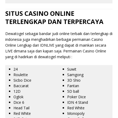
SITUS CASINO ONLINE
TERLENGKAP DAN TERPERCAYA
Dewatogel sebagai bandar judi online terbaik dan terlengkap di
indonesia juga menghadirkan berbagai permainan Casino
Online Lengkap dari IDNLIVE yang dapat di mainkan secara
LIVE dimana saja dan kapan saja. Permainan Casino Online
yang di hadirkan di dewatogel meliputi :
24
Suwit
Roulette
Samgong
Sicbo Dice
3D Shio
Baccarat
Fantan
12D
5D ball
Oglok
Poker Dice
Dice 6
IDN 4 Stand
Head Tail
Red White
Red White
Monopoly