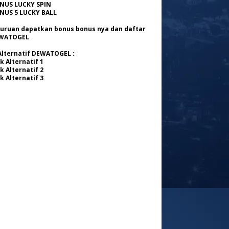
NUS LUCKY SPIN
NUS 5 LUCKY BALL
uruan dapatkan bonus bonus nya dan daftar
EWATOGEL
Alternatif
DEWATOGEL
:
k Alternatif 1
k Alternatif 2
k Alternatif 3