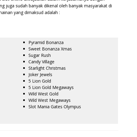
yang juga sudah banyak dikenal oleh banyak masyarakat di
mainan yang dimaksud adalah :
Pyramid Bonanza
Sweet Bonanza Xmas
Sugar Rush
Candy Village
Starlight Christmas
Joker Jewels
5 Lion Gold
5 Lion Gold Megaways
Wild West Gold
Wild West Megaways
Slot Mania Gates Olympus