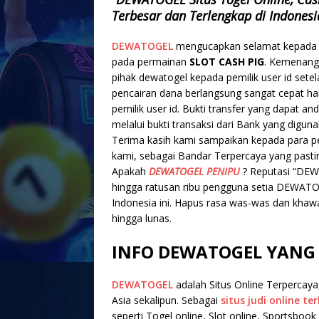
Terbesar dan Terlengkap di Indonesi
DEWATOGEL
mengucapkan selamat kepada u
pada permainan
SLOT CASH PIG
. Kemenang
pihak dewatogel kepada pemilik user id sete
pencairan dana berlangsung sangat cepat h
pemilik user id. Bukti transfer yang dapat and
melalui bukti transaksi dari Bank yang digun
Terima kasih kami sampaikan kepada para 
kami, sebagai Bandar Terpercaya yang pas
Apakah
DEWATOGEL PENIPU
? Reputasi “DE
hingga ratusan ribu pengguna setia DEWATOG
Indonesia ini. Hapus rasa was-was dan kha
hingga lunas.
INFO DEWATOGEL YANG 
DEWATOGEL
adalah Situs Online Terpercaya
Asia sekalipun. Sebagai
situs judi online te
seperti Togel online, Slot online, Sportsboo