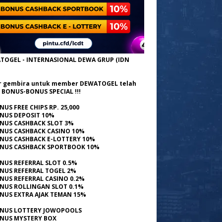
TOGEL - INTERNASIONAL DEWA GRUP (IDN
r gembira untuk member DEWATOGEL telah
r
BONUS-BONUS SPECIAL
!!!
US FREE CHIPS RP. 25,000
NUS DEPOSIT 10%
NUS CASHBACK SLOT 3%
NUS CASHBACK CASINO 10%
NUS CASHBACK E-LOTTERY 10%
NUS CASHBACK SPORTBOOK 10%
NUS REFERRAL SLOT 0.5%
NUS REFERRAL TOGEL 2%
NUS REFERRAL CASINO 0.2%
NUS ROLLINGAN SLOT 0.1%
NUS EXTRA AJAK TEMAN 15%
NUS LOTTERY JOWOPOOLS
NUS MYSTERY BOX