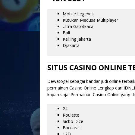
Mobile Legends
Kutukan Medusa Multiplayer
Ultra Gatotkaca
Bali
Keliling Jakarta
Djakarta
SITUS CASINO ONLINE 
Dewatogel sebagai bandar judi online terbai
permainan Casino Online Lengkap dari IDNLI
kapan saja. Permainan Casino Online yang di 
24
Roulette
Sicbo Dice
Baccarat
12D