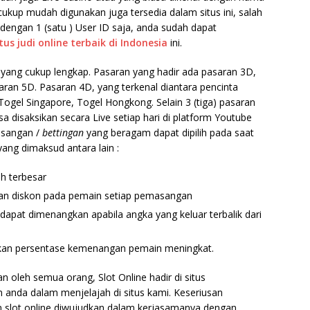
g cukup mudah digunakan juga tersedia dalam situs ini, salah
dengan 1 (satu ) User ID saja, anda sudah dapat
itus judi online terbaik di Indonesia
ini.
ang cukup lengkap. Pasaran yang hadir ada pasaran 3D,
ran 5D. Pasaran 4D, yang terkenal diantara pencinta
gel Singapore, Togel Hongkong. Selain 3 (tiga) pasaran
a disaksikan secara Live setiap hari di platform Youtube
pasangan /
bettingan
yang beragam dapat dipilih pada saat
ng dimaksud antara lain :
ah terbesar
an diskon pada pemain setiap pemasangan
 dapat dimenangkan apabila angka yang keluar terbalik dari
nkan persentase kemenangan pemain meningkat.
 oleh semua orang, Slot Online hadir di situs
nda dalam menjelajah di situs kami. Keseriusan
lot online diwujudkan dalam kerjasamanya dengan