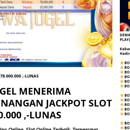
DEWA
PLAY)
Kaba
Hadi
BON
BO
BO
8.000.000 ,-LUNAS
BO
BO
BO
GEL MENERIMA
BO
NANGAN JACKPOT SLOT
BO
BO
BO
0.000 ,-LUNAS
BO
BO
BO
no Online, Slot Online Terbaik, Terpercaya,