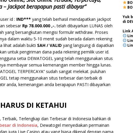
BO
a – Jackpot berapapun pasti dibayar”
BO
Yuk b
ser id :
IND***
yang telah berhasil mendapatkan jackpot
di D
an sebesar
Rp 78.000.000 ,-.
telah dibayarkan LUNAS oleh
Link 
lah yang bersangkutan mengisi formulir withdraw. Proses
Lin
anya dalam waktu 5-10 menit sudah berada dalam rekening
Lin
a lihat adalah bukti
SAH / VALID
yang langsung di dapatkan
Lin
akan untuk pengiriman dana pada rekening pemilik user id.
pengguna setia DEWATOGEL yang telah menggunakan situs
tinya membayar semua kemenangan member hingga lunas.
WATOGEL TERPERCAYA” sudah sangat melekat. puluhan
EL tetap menggunakan situs terbesar dan terbaik di
watir anda, kemenangan anda berapapun PASTI dibayarkan
HARUS DI KETAHUI
, Terbaik, Terlengkap dan Terbesar di Indonesia bahkan di
rbesar di Indonesia
, Dewatogel menyediakan permainan
k dan juga Live Casino atau yang biasa dikenal dengan nama