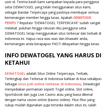
user id. Terima kasih kami sampaikan kepada para pengguna
setia DEWATOGEL yang telah menggunakan situs kami,
sebagai Bandar Terpercaya yang pastinya membayar semua
kemenangan member hingga lunas. Apakah
DEWATOGEL
PENIPU
? Reputasi “DEWATOGEL TERPERCAYA” sudah sangat
melekat. puluhan hingga ratusan ribu pengguna setia
DEWATOGEL tetap menggunakan situs terbesar dan terbaik di
Indonesia ini. Hapus rasa was-was dan khawatir anda,
kemenangan anda berapapun PASTI dibayarkan hingga lunas.
INFO DEWATOGEL YANG HARUS DI
KETAHUI
DEWATOGEL
adalah Situs Online Terpercaya, Terbaik,
Terlengkap dan Terbesar di Indonesia bahkan di Asia sekalipun.
Sebagai
situs judi online terbesar di Indonesia
, Dewatogel
menyediakan permainan seperti Togel online, Slot online,
Sportsbook dan juga Live Casino atau yang biasa dikenal
dengan nama
casino online
(kasino online). Fitur-fitur yang
cukup mudah digunakan juga tersedia dalam situs ini, salah