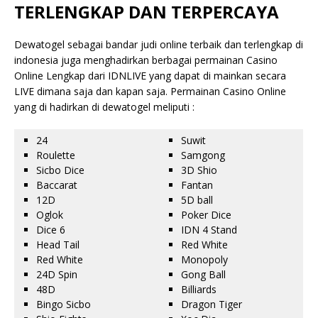
TERLENGKAP DAN TERPERCAYA
Dewatogel sebagai bandar judi online terbaik dan terlengkap di
indonesia juga menghadirkan berbagai permainan Casino
Online Lengkap dari IDNLIVE yang dapat di mainkan secara
LIVE dimana saja dan kapan saja. Permainan Casino Online
yang di hadirkan di dewatogel meliputi :
24
Suwit
Roulette
Samgong
Sicbo Dice
3D Shio
Baccarat
Fantan
12D
5D ball
Oglok
Poker Dice
Dice 6
IDN 4 Stand
Head Tail
Red White
Red White
Monopoly
24D Spin
Gong Ball
48D
Billiards
Bingo Sicbo
Dragon Tiger