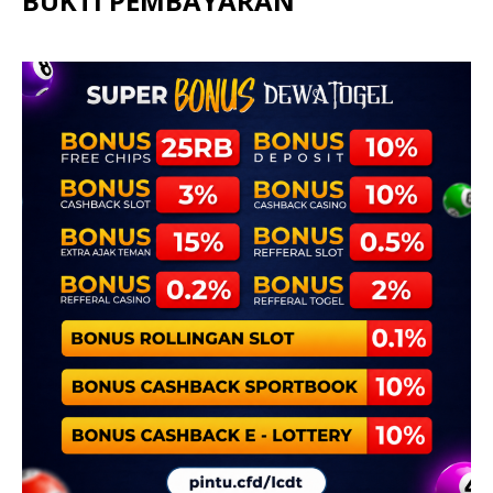
BUKTI PEMBAYARAN