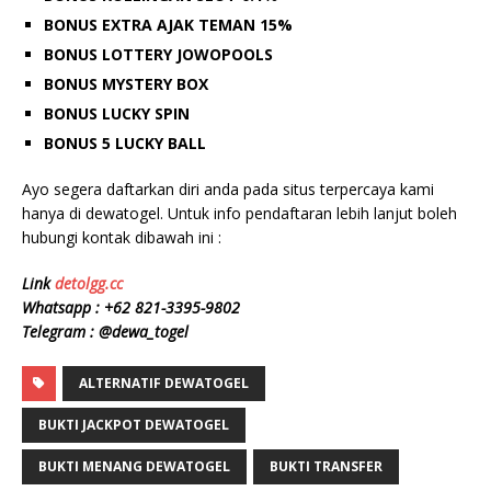
BONUS EXTRA AJAK TEMAN 15%
BONUS LOTTERY JOWOPOOLS
BONUS MYSTERY BOX
BONUS LUCKY SPIN
BONUS 5 LUCKY BALL
Ayo segera daftarkan diri anda pada situs terpercaya kami
hanya di dewatogel. Untuk info pendaftaran lebih lanjut boleh
hubungi kontak dibawah ini :
Link
detolgg.cc
Whatsapp :
+62 8
21-3395-9802
Telegram : @dewa_togel
ALTERNATIF DEWATOGEL
BUKTI JACKPOT DEWATOGEL
BUKTI MENANG DEWATOGEL
BUKTI TRANSFER