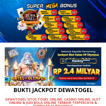
BUKTI JACKPOT DEWATOGEL
DEWATOGEL SITUS TOGEL ONLINE, CASINO ONLINE, SLOT
ONLINE & JUDI BOLA ONLINE TERBAIK TERPERCAYA &
TERBESAR DI INDONESIA