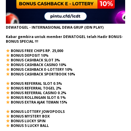
DEWATOGEL - INTERNASIONAL DEWA GRUP (IDN PLAY)
Kabar gembira untuk member DEWATOGEL telah Hadir
BONUS-
BONUS SPECIAL
!!!
BONUS FREE CHIPS RP. 25,000
BONUS DEPOSIT 10%
BONUS CASHBACK SLOT 3%
BONUS CASHBACK CASINO 10%
BONUS CASHBACK E-LOTTERY 10%
BONUS CASHBACK SPORTBOOK 10%
BONUS REFERRAL SLOT 0.5%
BONUS REFERRAL TOGEL 2%
BONUS REFERRAL CASINO 0.2%
BONUS ROLLINGAN SLOT 0.1%
BONUS EXTRA AJAK TEMAN 15%
BONUS LOTTERY JOWOPOOLS
BONUS MYSTERY BOX
BONUS LUCKY SPIN
BONUS 5 LUCKY BALL