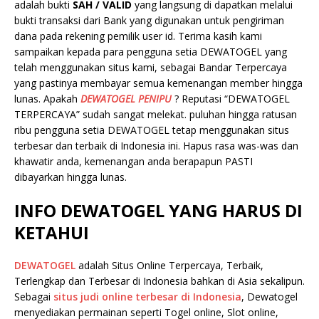
adalah bukti
SAH / VALID
yang langsung di dapatkan melalui
bukti transaksi dari Bank yang digunakan untuk pengiriman
dana pada rekening pemilik user id. Terima kasih kami
sampaikan kepada para pengguna setia DEWATOGEL yang
telah menggunakan situs kami, sebagai Bandar Terpercaya
yang pastinya membayar semua kemenangan member hingga
lunas. Apakah
DEWATOGEL PENIPU
? Reputasi “DEWATOGEL
TERPERCAYA” sudah sangat melekat. puluhan hingga ratusan
ribu pengguna setia DEWATOGEL tetap menggunakan situs
terbesar dan terbaik di Indonesia ini. Hapus rasa was-was dan
khawatir anda, kemenangan anda berapapun PASTI
dibayarkan hingga lunas.
INFO DEWATOGEL YANG HARUS DI
KETAHUI
DEWATOGEL
adalah Situs Online Terpercaya, Terbaik,
Terlengkap dan Terbesar di Indonesia bahkan di Asia sekalipun.
Sebagai
situs judi online terbesar di Indonesia
, Dewatogel
menyediakan permainan seperti Togel online, Slot online,