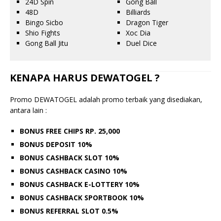
24D Spin
Gong Ball
48D
Billiards
Bingo Sicbo
Dragon Tiger
Shio Fights
Xoc Dia
Gong Ball Jitu
Duel Dice
KENAPA HARUS DEWATOGEL ?
Promo DEWATOGEL adalah promo terbaik yang disediakan,
antara lain :
BONUS FREE CHIPS RP. 25,000
BONUS DEPOSIT 10%
BONUS CASHBACK SLOT 10%
BONUS CASHBACK CASINO 10%
BONUS CASHBACK E-LOTTERY 10%
BONUS CASHBACK SPORTBOOK 10%
BONUS REFERRAL SLOT 0.5%