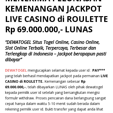
KEMENANGAN JACKPOT
LIVE CASINO di ROULETTE
Rp 69.000.000,- LUNAS
“DEWATOGEL Situs Togel Online, Casino Online,
Slot Online Terbaik, Terpercaya, Terbesar dan
Terlengkap di Indonesia – Jackpot berapapun pasti
dibayar”
DEWATOGEL
mengucapkan selamat kepada user id :
PAY***
yang telah berhasil mendapatkan jackpot pada permainan
LIVE
CASINO di ROULETTE.
Kemenangan sebesar
Rp
69.000.000,-.
telah dibayarkan LUNAS oleh pihak dewatogel
kepada pemilik user id setelah yang bersangkutan mengisi
formulir withdraw. Proses pencairan dana berlangsung sangat
cepat hanya dalam waktu 5-10 menit sudah berada dalam
rekening pemilik user id. Bukti transfer yang dapat anda lihat