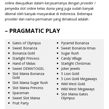
online diwujudkan dalam kerjasamanya dengan
provider
/
penyedia slot online kelas dunia yang juga sudah banyak
dikenal oleh banyak masyarakat di Indonesia. Beberapa
provider dan nama permainan yang dimaksud adalah :
– PRAGMATIC PLAY
Gates of Olympus
Pyramid Bonanza
Sweet Bonanza
Sweet Bonanza Xmas
Bonanza Gold
Sugar Rush
Starlight Princess
Candy Village
Hand of Midas
Starlight Christmas
Sweet DEWATOGEL
Joker Jewels
Slot Mania Bonanza
5 Lion Gold
Gold
5 Lion Gold Megaways
Slot Mania Sugar Rush
Wild West Gold
Slot Mania Princess
Wild West Megaways
Spaceman
Slot Mania Gates
Sweet Slot Mania
Olympus
Fruit Party