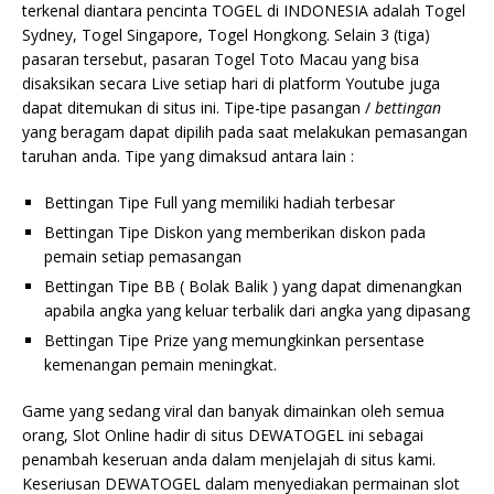
terkenal diantara pencinta TOGEL di INDONESIA adalah Togel
Sydney, Togel Singapore, Togel Hongkong. Selain 3 (tiga)
pasaran tersebut, pasaran Togel Toto Macau yang bisa
disaksikan secara Live setiap hari di platform Youtube juga
dapat ditemukan di situs ini. Tipe-tipe pasangan /
bettingan
yang beragam dapat dipilih pada saat melakukan pemasangan
taruhan anda. Tipe yang dimaksud antara lain :
Bettingan Tipe Full yang memiliki hadiah terbesar
Bettingan Tipe Diskon yang memberikan diskon pada
pemain setiap pemasangan
Bettingan Tipe BB ( Bolak Balik ) yang dapat dimenangkan
apabila angka yang keluar terbalik dari angka yang dipasang
Bettingan Tipe Prize yang memungkinkan persentase
kemenangan pemain meningkat.
Game yang sedang viral dan banyak dimainkan oleh semua
orang, Slot Online hadir di situs DEWATOGEL ini sebagai
penambah keseruan anda dalam menjelajah di situs kami.
Keseriusan DEWATOGEL dalam menyediakan permainan slot