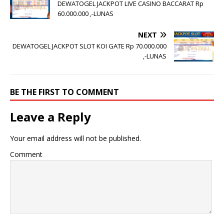
DEWATOGEL JACKPOT LIVE CASINO BACCARAT Rp
60.000.000 ,-LUNAS
NEXT
DEWATOGEL JACKPOT SLOT KOI GATE Rp 70.000.000
,-LUNAS
BE THE FIRST TO COMMENT
Leave a Reply
Your email address will not be published.
Comment