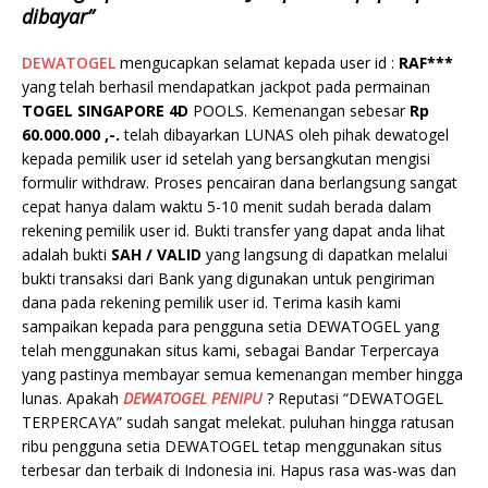
dibayar”
DEWATOGEL
mengucapkan selamat kepada user id :
RAF***
yang telah berhasil mendapatkan jackpot pada permainan
TOGEL SINGAPORE 4D
POOLS. Kemenangan sebesar
Rp
60.000.000 ,-.
telah dibayarkan LUNAS oleh pihak dewatogel
kepada pemilik user id setelah yang bersangkutan mengisi
formulir withdraw. Proses pencairan dana berlangsung sangat
cepat hanya dalam waktu 5-10 menit sudah berada dalam
rekening pemilik user id. Bukti transfer yang dapat anda lihat
adalah bukti
SAH / VALID
yang langsung di dapatkan melalui
bukti transaksi dari Bank yang digunakan untuk pengiriman
dana pada rekening pemilik user id. Terima kasih kami
sampaikan kepada para pengguna setia DEWATOGEL yang
telah menggunakan situs kami, sebagai Bandar Terpercaya
yang pastinya membayar semua kemenangan member hingga
lunas. Apakah
DEWATOGEL PENIPU
? Reputasi “DEWATOGEL
TERPERCAYA” sudah sangat melekat. puluhan hingga ratusan
ribu pengguna setia DEWATOGEL tetap menggunakan situs
terbesar dan terbaik di Indonesia ini. Hapus rasa was-was dan