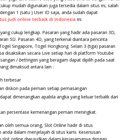
g cukup mudah digunakan juga tersedia dalam situs ini, salah
dengan 1 (satu ) User ID saja, anda sudah dapat
itus judi online terbaik di Indonesia
ini.
ang cukup lengkap. Pasaran yang hadir ada pasaran 3D,
ran 5D. Pasaran 4D, yang terkenal diantara pencinta
gel Singapore, Togel Hongkong. Selain 3 (tiga) pasaran
a disaksikan secara Live setiap hari di platform Youtube
pasangan /
bettingan
yang beragam dapat dipilih pada saat
ng dimaksud antara lain :
ah terbesar
an diskon pada pemain setiap pemasangan
 dapat dimenangkan apabila angka yang keluar terbalik dari
nkan persentase kemenangan pemain meningkat.
 oleh semua orang, Slot Online hadir di situs
nda dalam menjelajah di situs kami. Keseriusan
lot online diwujudkan dalam kerjasamanya dengan