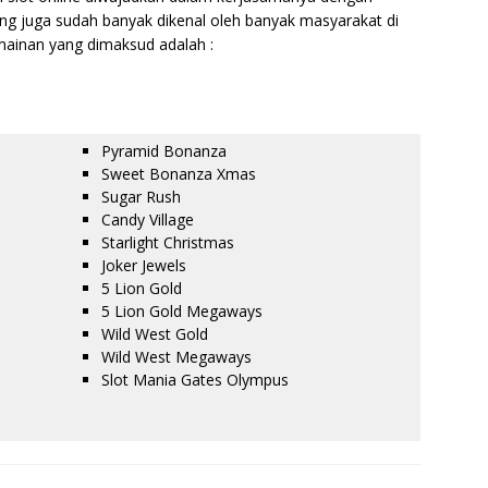
yang juga sudah banyak dikenal oleh banyak masyarakat di
mainan yang dimaksud adalah :
Pyramid Bonanza
Sweet Bonanza Xmas
Sugar Rush
Candy Village
Starlight Christmas
Joker Jewels
5 Lion Gold
5 Lion Gold Megaways
Wild West Gold
Wild West Megaways
Slot Mania Gates Olympus