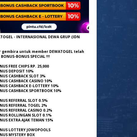
TOGEL - INTERNASIONAL DEWA GRUP (IDN
r gembira untuk member DEWATOGEL telah
r
BONUS-BONUS SPECIAL
!!!
US FREE CHIPS RP. 25,000
NUS DEPOSIT 10%
NUS CASHBACK SLOT 3%
NUS CASHBACK CASINO 10%
NUS CASHBACK E-LOTTERY 10%
NUS CASHBACK SPORTBOOK 10%
NUS REFERRAL SLOT 0.5%
NUS REFERRAL TOGEL 2%
NUS REFERRAL CASINO 0.2%
NUS ROLLINGAN SLOT 0.1%
NUS EXTRA AJAK TEMAN 15%
NUS LOTTERY JOWOPOOLS
NUS MYSTERY BOX