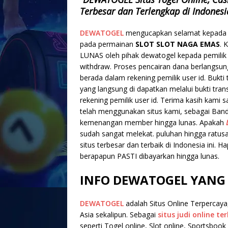
Terbesar dan Terlengkap di Indonesi
DEWATOGEL
mengucapkan selamat kepada u
pada permainan
SLOT SLOT NAGA EMAS
. 
LUNAS oleh pihak dewatogel kepada pemilik u
withdraw. Proses pencairan dana berlangsu
berada dalam rekening pemilik user id. Bukti 
yang langsung di dapatkan melalui bukti tra
rekening pemilik user id. Terima kasih ka
telah menggunakan situs kami, sebagai Ba
kemenangan member hingga lunas. Apakah
sudah sangat melekat. puluhan hingga rat
situs terbesar dan terbaik di Indonesia ini
berapapun PASTI dibayarkan hingga lunas.
INFO DEWATOGEL YANG 
DEWATOGEL
adalah Situs Online Terpercaya
Asia sekalipun. Sebagai
situs judi online te
seperti Togel online, Slot online, Sportsboo