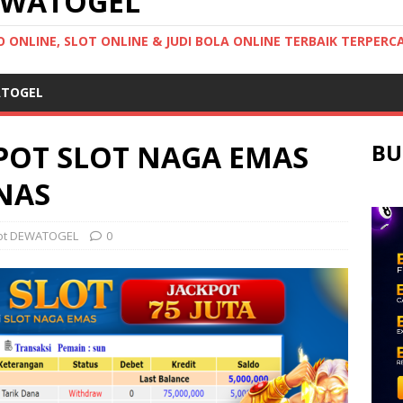
EWATOGEL
 ONLINE, SLOT ONLINE & JUDI BOLA ONLINE TERBAIK TERPERCA
ATOGEL
POT SLOT NAGA EMAS
BU
UNAS
pot DEWATOGEL
0