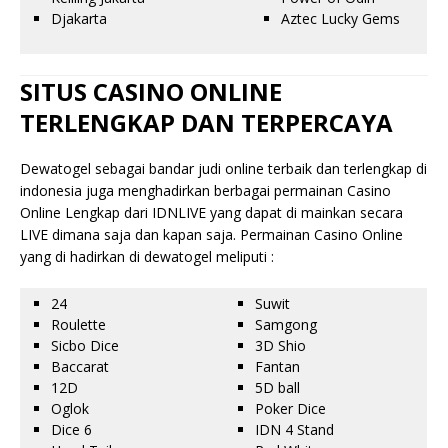
Djakarta
Aztec Lucky Gems
SITUS CASINO ONLINE
TERLENGKAP DAN TERPERCAYA
Dewatogel sebagai bandar judi online terbaik dan terlengkap di
indonesia juga menghadirkan berbagai permainan Casino
Online Lengkap dari IDNLIVE yang dapat di mainkan secara
LIVE dimana saja dan kapan saja. Permainan Casino Online
yang di hadirkan di dewatogel meliputi :
24
Suwit
Roulette
Samgong
Sicbo Dice
3D Shio
Baccarat
Fantan
12D
5D ball
Oglok
Poker Dice
Dice 6
IDN 4 Stand