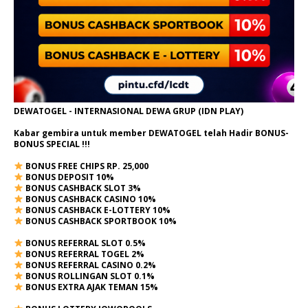
DEWATOGEL - INTERNASIONAL DEWA GRUP (IDN PLAY)
Kabar gembira untuk member DEWATOGEL telah Hadir
BONUS-
BONUS SPECIAL
!!!
BONUS FREE CHIPS RP. 25,000
BONUS DEPOSIT 10%
BONUS CASHBACK SLOT 3%
BONUS CASHBACK CASINO 10%
BONUS CASHBACK E-LOTTERY 10%
BONUS CASHBACK SPORTBOOK 10%
BONUS REFERRAL SLOT 0.5%
BONUS REFERRAL TOGEL 2%
BONUS REFERRAL CASINO 0.2%
BONUS ROLLINGAN SLOT 0.1%
BONUS EXTRA AJAK TEMAN 15%