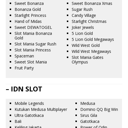
Sweet Bonanza
Sweet Bonanza Xmas
Bonanza Gold
Sugar Rush
Starlight Princess
Candy Village
Hand of Midas
Starlight Christmas
Sweet DEWATOGEL
Joker Jewels
Slot Mania Bonanza
5 Lion Gold
Gold
5 Lion Gold Megaways
Slot Mania Sugar Rush
Wild West Gold
Slot Mania Princess
Wild West Megaways
Spaceman
Slot Mania Gates
Sweet Slot Mania
Olympus
Fruit Party
– IDN SLOT
Mobile Legends
Medusa
Kutukan Medusa Multiplayer
Domino QQ Big Win
Ultra Gatotkaca
Sirus Gila
Bali
Gatotkaca
Keliling Jakarta
Power of Odin