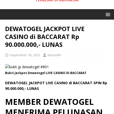
DEWATOGEL JACKPOT LIVE
CASINO di BACCARAT Rp
90.000.000,- LUNAS
September 18, 2023
detoadm
Bukti Jackpot Dewatogel LIVE CASINO DI BACCARAT
DEWATOGEL JACKPOT LIVE CASINO di BACCARAT SPIN Rp
90.000.000,- LUNAS
MEMBER DEWATOGEL
MENERIMA PELUNASAN