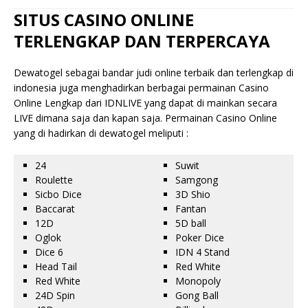
SITUS CASINO ONLINE
TERLENGKAP DAN TERPERCAYA
Dewatogel sebagai bandar judi online terbaik dan terlengkap di
indonesia juga menghadirkan berbagai permainan Casino
Online Lengkap dari IDNLIVE yang dapat di mainkan secara
LIVE dimana saja dan kapan saja. Permainan Casino Online
yang di hadirkan di dewatogel meliputi :
24
Suwit
Roulette
Samgong
Sicbo Dice
3D Shio
Baccarat
Fantan
12D
5D ball
Oglok
Poker Dice
Dice 6
IDN 4 Stand
Head Tail
Red White
Red White
Monopoly
24D Spin
Gong Ball