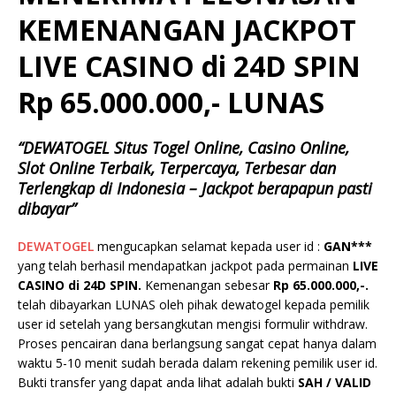
KEMENANGAN JACKPOT
LIVE CASINO di 24D SPIN
Rp 65.000.000,- LUNAS
“DEWATOGEL Situs Togel Online, Casino Online,
Slot Online Terbaik, Terpercaya, Terbesar dan
Terlengkap di Indonesia – Jackpot berapapun pasti
dibayar”
DEWATOGEL
mengucapkan selamat kepada user id :
GAN***
yang telah berhasil mendapatkan jackpot pada permainan
LIVE
CASINO di 24D SPIN.
Kemenangan sebesar
Rp 65.000.000,-.
telah dibayarkan LUNAS oleh pihak dewatogel kepada pemilik
user id setelah yang bersangkutan mengisi formulir withdraw.
Proses pencairan dana berlangsung sangat cepat hanya dalam
waktu 5-10 menit sudah berada dalam rekening pemilik user id.
Bukti transfer yang dapat anda lihat adalah bukti
SAH / VALID