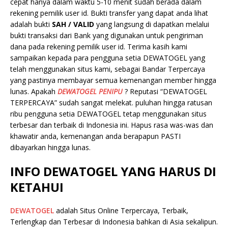
cepat hanya dalam waktu 5-10 menit sudah berada dalam
rekening pemilik user id. Bukti transfer yang dapat anda lihat
adalah bukti
SAH / VALID
yang langsung di dapatkan melalui
bukti transaksi dari Bank yang digunakan untuk pengiriman
dana pada rekening pemilik user id. Terima kasih kami
sampaikan kepada para pengguna setia DEWATOGEL yang
telah menggunakan situs kami, sebagai Bandar Terpercaya
yang pastinya membayar semua kemenangan member hingga
lunas. Apakah
DEWATOGEL PENIPU
? Reputasi “DEWATOGEL
TERPERCAYA” sudah sangat melekat. puluhan hingga ratusan
ribu pengguna setia DEWATOGEL tetap menggunakan situs
terbesar dan terbaik di Indonesia ini. Hapus rasa was-was dan
khawatir anda, kemenangan anda berapapun PASTI
dibayarkan hingga lunas.
INFO DEWATOGEL YANG HARUS DI
KETAHUI
DEWATOGEL
adalah Situs Online Terpercaya, Terbaik,
Terlengkap dan Terbesar di Indonesia bahkan di Asia sekalipun.