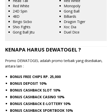
Head Tail
Red White
Red White
Monopoly
24D Spin
Gong Ball
48D
Billiards
Bingo Sicbo
Dragon Tiger
Shio Fights
Xoc Dia
Gong Ball Jitu
Duel Dice
KENAPA HARUS DEWATOGEL ?
Promo DEWATOGEL adalah promo terbaik yang disediakan,
antara lain :
BONUS FREE CHIPS RP. 25,000
BONUS DEPOSIT 10%
BONUS CASHBACK SLOT 10%
BONUS CASHBACK CASINO 10%
BONUS CASHBACK E-LOTTERY 10%
BONUS CASHBACK SPORTBOOK 10%