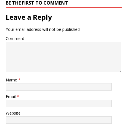
BE THE FIRST TO COMMENT
Leave a Reply
Your email address will not be published.
Comment
Name
*
Email
*
Website