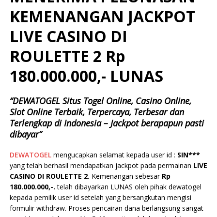
KEMENANGAN JACKPOT
LIVE CASINO DI
ROULETTE 2 Rp
180.000.000,- LUNAS
“DEWATOGEL Situs Togel Online, Casino Online,
Slot Online Terbaik, Terpercaya, Terbesar dan
Terlengkap di Indonesia – Jackpot berapapun pasti
dibayar”
DEWATOGEL
mengucapkan selamat kepada user id :
SIN***
yang telah berhasil mendapatkan jackpot pada permainan
LIVE
CASINO DI ROULETTE 2.
Kemenangan sebesar
Rp
180.000.000,-.
telah dibayarkan LUNAS oleh pihak dewatogel
kepada pemilik user id setelah yang bersangkutan mengisi
formulir withdraw. Proses pencairan dana berlangsung sangat