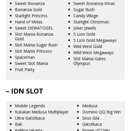
Sweet Bonanza
Sweet Bonanza Xmas
Bonanza Gold
Sugar Rush
Starlight Princess
Candy Village
Hand of Midas
Starlight Christmas
Sweet DEWATOGEL
Joker Jewels
Slot Mania Bonanza
5 Lion Gold
Gold
5 Lion Gold Megaways
Slot Mania Sugar Rush
Wild West Gold
Slot Mania Princess
Wild West Megaways
Spaceman
Slot Mania Gates
Sweet Slot Mania
Olympus
Fruit Party
– IDN SLOT
Mobile Legends
Medusa
Kutukan Medusa Multiplayer
Domino QQ Big Win
Ultra Gatotkaca
Sirus Gila
Bali
Gatotkaca
Keliling Jakarta
Power of Odin