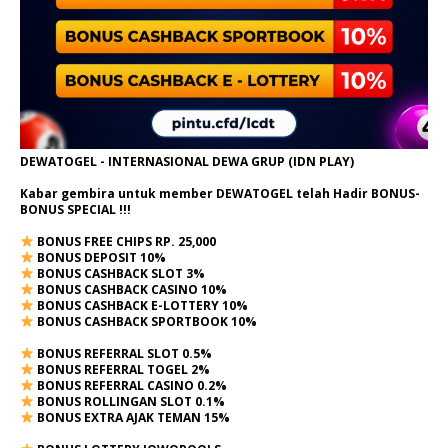
DEWATOGEL - INTERNASIONAL DEWA GRUP (IDN PLAY)
Kabar gembira untuk member DEWATOGEL telah Hadir
BONUS-
BONUS SPECIAL
!!!
BONUS FREE CHIPS RP. 25,000
BONUS DEPOSIT 10%
BONUS CASHBACK SLOT 3%
BONUS CASHBACK CASINO 10%
BONUS CASHBACK E-LOTTERY 10%
BONUS CASHBACK SPORTBOOK 10%
BONUS REFERRAL SLOT 0.5%
BONUS REFERRAL TOGEL 2%
BONUS REFERRAL CASINO 0.2%
BONUS ROLLINGAN SLOT 0.1%
BONUS EXTRA AJAK TEMAN 15%