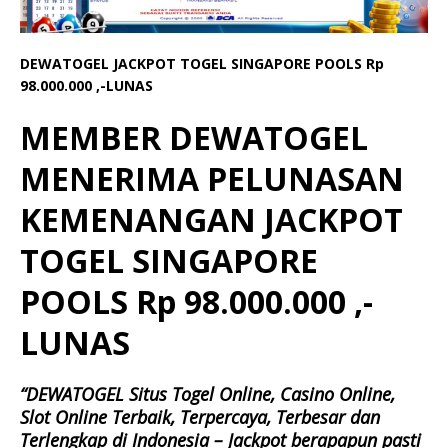
DEWATOGEL JACKPOT TOGEL SINGAPORE POOLS Rp
98.000.000 ,-LUNAS
MEMBER DEWATOGEL
MENERIMA PELUNASAN
KEMENANGAN JACKPOT
TOGEL SINGAPORE
POOLS Rp 98.000.000 ,-
LUNAS
“DEWATOGEL Situs Togel Online, Casino Online,
Slot Online Terbaik, Terpercaya, Terbesar dan
Terlengkap di Indonesia – Jackpot berapapun pasti