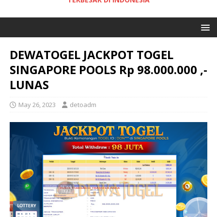
DEWATOGEL JACKPOT TOGEL
SINGAPORE POOLS Rp 98.000.000 ,-
LUNAS
May 26, 2023
detoadm