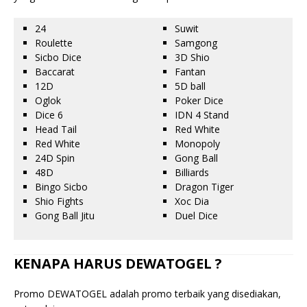
24
Suwit
Roulette
Samgong
Sicbo Dice
3D Shio
Baccarat
Fantan
12D
5D ball
Oglok
Poker Dice
Dice 6
IDN 4 Stand
Head Tail
Red White
Red White
Monopoly
24D Spin
Gong Ball
48D
Billiards
Bingo Sicbo
Dragon Tiger
Shio Fights
Xoc Dia
Gong Ball Jitu
Duel Dice
KENAPA HARUS DEWATOGEL ?
Promo DEWATOGEL adalah promo terbaik yang disediakan,