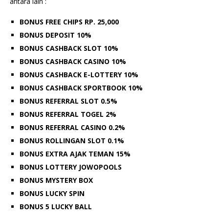
antara lain :
BONUS FREE CHIPS RP. 25,000
BONUS DEPOSIT 10%
BONUS CASHBACK SLOT 10%
BONUS CASHBACK CASINO 10%
BONUS CASHBACK E-LOTTERY 10%
BONUS CASHBACK SPORTBOOK 10%
BONUS REFERRAL SLOT 0.5%
BONUS REFERRAL TOGEL 2%
BONUS REFERRAL CASINO 0.2%
BONUS ROLLINGAN SLOT 0.1%
BONUS EXTRA AJAK TEMAN 15%
BONUS LOTTERY JOWOPOOLS
BONUS MYSTERY BOX
BONUS LUCKY SPIN
BONUS 5 LUCKY BALL