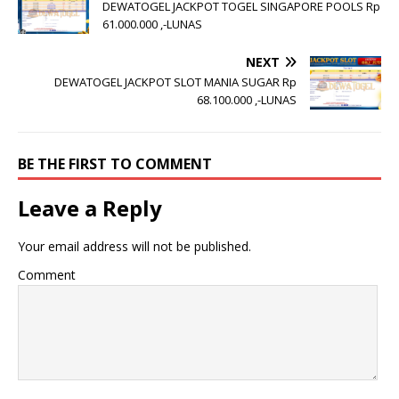
DEWATOGEL JACKPOT TOGEL SINGAPORE POOLS Rp
61.000.000 ,-LUNAS
NEXT
DEWATOGEL JACKPOT SLOT MANIA SUGAR Rp
68.100.000 ,-LUNAS
BE THE FIRST TO COMMENT
Leave a Reply
Your email address will not be published.
Comment