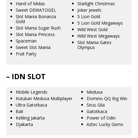
Hand of Midas
Starlight Christmas
Sweet DEWATOGEL
Joker Jewels
Slot Mania Bonanza
5 Lion Gold
Gold
5 Lion Gold Megaways
Slot Mania Sugar Rush
Wild West Gold
Slot Mania Princess
Wild West Megaways
Spaceman
Slot Mania Gates
Sweet Slot Mania
Olympus
Fruit Party
– IDN SLOT
Mobile Legends
Medusa
Kutukan Medusa Multiplayer
Domino QQ Big Win
Ultra Gatotkaca
Sirus Gila
Bali
Gatotkaca
Keliling Jakarta
Power of Odin
Djakarta
Aztec Lucky Gems