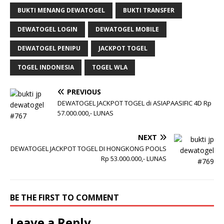
BUKTI MENANG DEWATOGEL
BUKTI TRANSFER
DEWATOGEL LOGIN
DEWATOGEL MOBILE
DEWATOGEL PENIPU
JACKPOT TOGEL
TOGEL INDONESIA
TOGEL WLA
PREVIOUS
DEWATOGEL JACKPOT TOGEL di ASIAPAASIFIC 4D Rp
57.000.000,- LUNAS
NEXT
DEWATOGEL JACKPOT TOGEL DI HONGKONG POOLS
Rp 53.000.000,- LUNAS
BE THE FIRST TO COMMENT
Leave a Reply