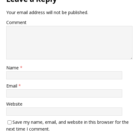
Your email address will not be published.
Comment
Name
*
Email
*
Website
Save my name, email, and website in this browser for the
next time I comment.