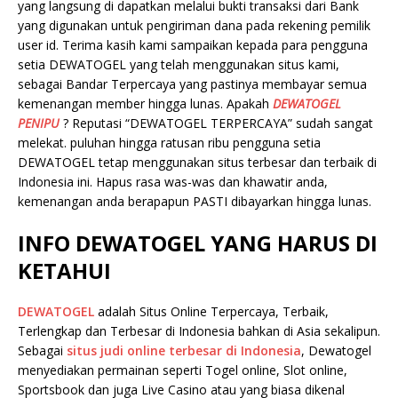
yang langsung di dapatkan melalui bukti transaksi dari Bank
yang digunakan untuk pengiriman dana pada rekening pemilik
user id. Terima kasih kami sampaikan kepada para pengguna
setia DEWATOGEL yang telah menggunakan situs kami,
sebagai Bandar Terpercaya yang pastinya membayar semua
kemenangan member hingga lunas. Apakah
DEWATOGEL
PENIPU
? Reputasi “DEWATOGEL TERPERCAYA” sudah sangat
melekat. puluhan hingga ratusan ribu pengguna setia
DEWATOGEL tetap menggunakan situs terbesar dan terbaik di
Indonesia ini. Hapus rasa was-was dan khawatir anda,
kemenangan anda berapapun PASTI dibayarkan hingga lunas.
INFO DEWATOGEL YANG HARUS DI
KETAHUI
DEWATOGEL
adalah Situs Online Terpercaya, Terbaik,
Terlengkap dan Terbesar di Indonesia bahkan di Asia sekalipun.
Sebagai
situs judi online terbesar di Indonesia
, Dewatogel
menyediakan permainan seperti Togel online, Slot online,
Sportsbook dan juga Live Casino atau yang biasa dikenal