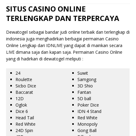
SITUS CASINO ONLINE
TERLENGKAP DAN TERPERCAYA
Dewatogel sebagai bandar judi online terbaik dan terlengkap di
indonesia juga menghadirkan berbagai permainan Casino
Online Lengkap dari IDNLIVE yang dapat di mainkan secara
LIVE dimana saja dan kapan saja. Permainan Casino Online
yang di hadirkan di dewatogel meliputi :
24
Suwit
Roulette
Samgong
Sicbo Dice
3D Shio
Baccarat
Fantan
12D
5D ball
Oglok
Poker Dice
Dice 6
IDN 4 Stand
Head Tail
Red White
Red White
Monopoly
24D Spin
Gong Ball