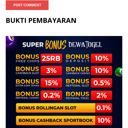
BUKTI PEMBAYARAN