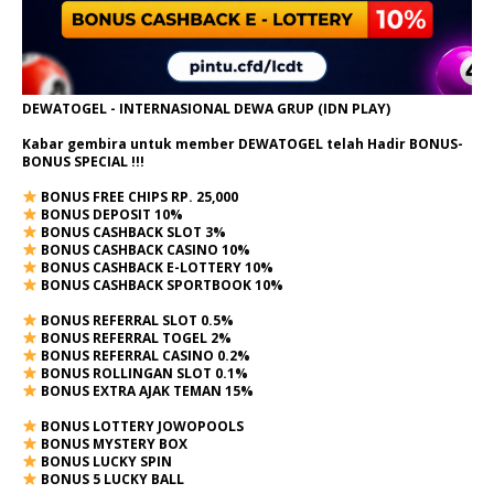
DEWATOGEL - INTERNASIONAL DEWA GRUP (IDN PLAY)
Kabar gembira untuk member DEWATOGEL telah Hadir
BONUS-
BONUS SPECIAL
!!!
BONUS FREE CHIPS RP. 25,000
BONUS DEPOSIT 10%
BONUS CASHBACK SLOT 3%
BONUS CASHBACK CASINO 10%
BONUS CASHBACK E-LOTTERY 10%
BONUS CASHBACK SPORTBOOK 10%
BONUS REFERRAL SLOT 0.5%
BONUS REFERRAL TOGEL 2%
BONUS REFERRAL CASINO 0.2%
BONUS ROLLINGAN SLOT 0.1%
BONUS EXTRA AJAK TEMAN 15%
BONUS LOTTERY JOWOPOOLS
BONUS MYSTERY BOX
BONUS LUCKY SPIN
BONUS 5 LUCKY BALL