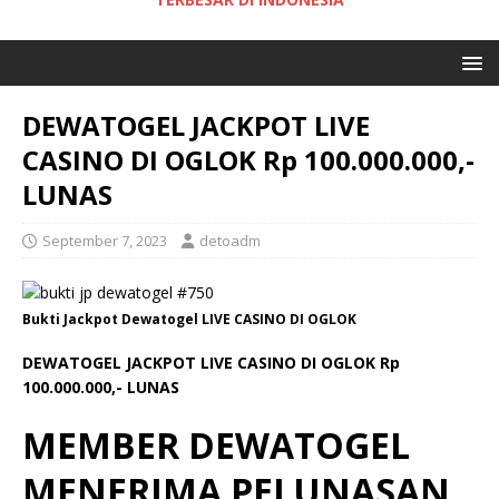
DEWATOGEL JACKPOT LIVE
CASINO DI OGLOK Rp 100.000.000,-
LUNAS
September 7, 2023
detoadm
Bukti Jackpot Dewatogel LIVE CASINO DI OGLOK
DEWATOGEL JACKPOT LIVE CASINO DI OGLOK Rp
100.000.000,- LUNAS
MEMBER DEWATOGEL
MENERIMA PELUNASAN