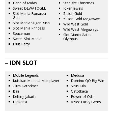
Hand of Midas
Starlight Christmas
Sweet DEWATOGEL
Joker Jewels
Slot Mania Bonanza
5 Lion Gold
Gold
5 Lion Gold Megaways
Slot Mania Sugar Rush
Wild West Gold
Slot Mania Princess
Wild West Megaways
Spaceman
Slot Mania Gates
Sweet Slot Mania
Olympus
Fruit Party
– IDN SLOT
Mobile Legends
Medusa
Kutukan Medusa Multiplayer
Domino QQ Big Win
Ultra Gatotkaca
Sirus Gila
Bali
Gatotkaca
Keliling Jakarta
Power of Odin
Djakarta
Aztec Lucky Gems