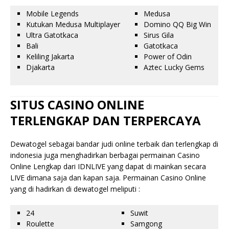
Mobile Legends
Medusa
Kutukan Medusa Multiplayer
Domino QQ Big Win
Ultra Gatotkaca
Sirus Gila
Bali
Gatotkaca
Keliling Jakarta
Power of Odin
Djakarta
Aztec Lucky Gems
SITUS CASINO ONLINE
TERLENGKAP DAN TERPERCAYA
Dewatogel sebagai bandar judi online terbaik dan terlengkap di
indonesia juga menghadirkan berbagai permainan Casino
Online Lengkap dari IDNLIVE yang dapat di mainkan secara
LIVE dimana saja dan kapan saja. Permainan Casino Online
yang di hadirkan di dewatogel meliputi :
24
Suwit
Roulette
Samgong