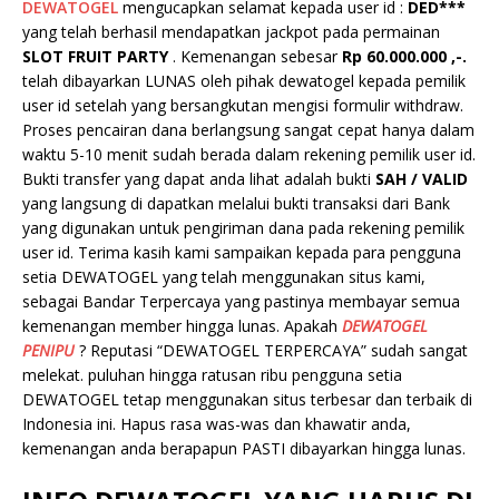
DEWATOGEL
mengucapkan selamat kepada user id :
DED***
yang telah berhasil mendapatkan jackpot pada permainan
SLOT FRUIT PARTY
. Kemenangan sebesar
Rp 60.000.000 ,-.
telah dibayarkan LUNAS oleh pihak dewatogel kepada pemilik
user id setelah yang bersangkutan mengisi formulir withdraw.
Proses pencairan dana berlangsung sangat cepat hanya dalam
waktu 5-10 menit sudah berada dalam rekening pemilik user id.
Bukti transfer yang dapat anda lihat adalah bukti
SAH / VALID
yang langsung di dapatkan melalui bukti transaksi dari Bank
yang digunakan untuk pengiriman dana pada rekening pemilik
user id. Terima kasih kami sampaikan kepada para pengguna
setia DEWATOGEL yang telah menggunakan situs kami,
sebagai Bandar Terpercaya yang pastinya membayar semua
kemenangan member hingga lunas. Apakah
DEWATOGEL
PENIPU
? Reputasi “DEWATOGEL TERPERCAYA” sudah sangat
melekat. puluhan hingga ratusan ribu pengguna setia
DEWATOGEL tetap menggunakan situs terbesar dan terbaik di
Indonesia ini. Hapus rasa was-was dan khawatir anda,
kemenangan anda berapapun PASTI dibayarkan hingga lunas.