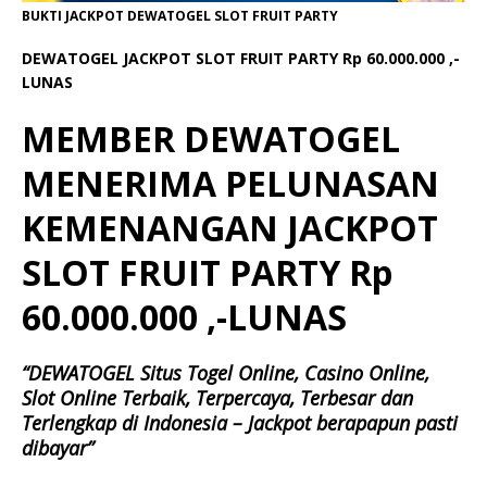
BUKTI JACKPOT DEWATOGEL SLOT FRUIT PARTY
DEWATOGEL JACKPOT SLOT FRUIT PARTY Rp 60.000.000 ,-
LUNAS
MEMBER DEWATOGEL
MENERIMA PELUNASAN
KEMENANGAN JACKPOT
SLOT FRUIT PARTY Rp
60.000.000 ,-LUNAS
“DEWATOGEL Situs Togel Online, Casino Online,
Slot Online Terbaik, Terpercaya, Terbesar dan
Terlengkap di Indonesia – Jackpot berapapun pasti
dibayar”