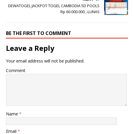
DEWATOGEL JACKPOT TOGEL CAMBODIA 5D POOLS
Rp 60.000.000 ,-LUNAS
BE THE FIRST TO COMMENT
Leave a Reply
Your email address will not be published.
Comment
Name
*
Email
*