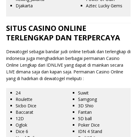
Djakarta
Aztec Lucky Gems
SITUS CASINO ONLINE
TERLENGKAP DAN TERPERCAYA
Dewatogel sebagai bandar judi online terbaik dan terlengkap di
indonesia juga menghadirkan berbagai permainan Casino
Online Lengkap dari IDNLIVE yang dapat di mainkan secara
LIVE dimana saja dan kapan saja. Permainan Casino Online
yang di hadirkan di dewatogel meliputi :
24
Suwit
Roulette
Samgong
Sicbo Dice
3D Shio
Baccarat
Fantan
12D
5D ball
Oglok
Poker Dice
Dice 6
IDN 4 Stand