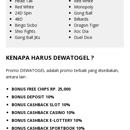
Head Tail
Red White
Red White
Monopoly
24D Spin
Gong Ball
48D
Billiards
Bingo Sicbo
Dragon Tiger
Shio Fights
Xoc Dia
Gong Ball Jitu
Duel Dice
KENAPA HARUS DEWATOGEL ?
Promo DEWATOGEL adalah promo terbaik yang disediakan,
antara lain :
BONUS FREE CHIPS RP. 25,000
BONUS DEPOSIT 10%
BONUS CASHBACK SLOT 10%
BONUS CASHBACK CASINO 10%
BONUS CASHBACK E-LOTTERY 10%
BONUS CASHBACK SPORTBOOK 10%