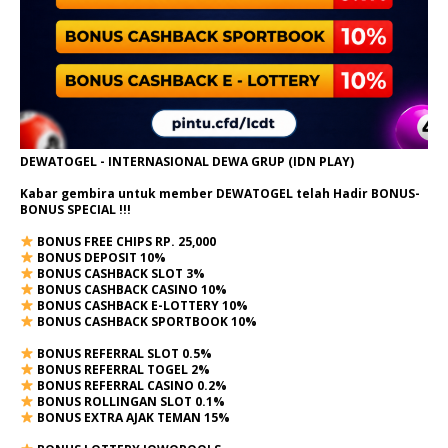
DEWATOGEL - INTERNASIONAL DEWA GRUP (IDN PLAY)
Kabar gembira untuk member DEWATOGEL telah Hadir
BONUS-
BONUS SPECIAL
!!!
BONUS FREE CHIPS RP. 25,000
BONUS DEPOSIT 10%
BONUS CASHBACK SLOT 3%
BONUS CASHBACK CASINO 10%
BONUS CASHBACK E-LOTTERY 10%
BONUS CASHBACK SPORTBOOK 10%
BONUS REFERRAL SLOT 0.5%
BONUS REFERRAL TOGEL 2%
BONUS REFERRAL CASINO 0.2%
BONUS ROLLINGAN SLOT 0.1%
BONUS EXTRA AJAK TEMAN 15%