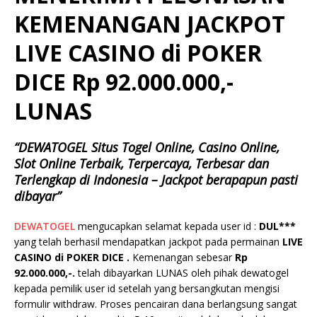
KEMENANGAN JACKPOT
LIVE CASINO di POKER
DICE Rp 92.000.000,-
LUNAS
“DEWATOGEL Situs Togel Online, Casino Online,
Slot Online Terbaik, Terpercaya, Terbesar dan
Terlengkap di Indonesia – Jackpot berapapun pasti
dibayar”
DEWATOGEL
mengucapkan selamat kepada user id :
DUL***
yang telah berhasil mendapatkan jackpot pada permainan
LIVE
CASINO di POKER DICE
.
Kemenangan sebesar
Rp
92.000.000,-.
telah dibayarkan LUNAS oleh pihak dewatogel
kepada pemilik user id setelah yang bersangkutan mengisi
formulir withdraw. Proses pencairan dana berlangsung sangat