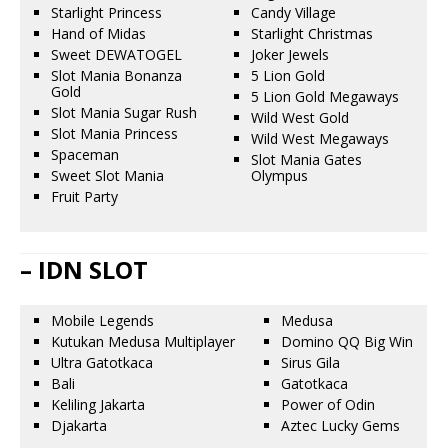
Starlight Princess
Candy Village
Hand of Midas
Starlight Christmas
Sweet DEWATOGEL
Joker Jewels
Slot Mania Bonanza
5 Lion Gold
Gold
5 Lion Gold Megaways
Slot Mania Sugar Rush
Wild West Gold
Slot Mania Princess
Wild West Megaways
Spaceman
Slot Mania Gates
Sweet Slot Mania
Olympus
Fruit Party
– IDN SLOT
Mobile Legends
Medusa
Kutukan Medusa Multiplayer
Domino QQ Big Win
Ultra Gatotkaca
Sirus Gila
Bali
Gatotkaca
Keliling Jakarta
Power of Odin
Djakarta
Aztec Lucky Gems