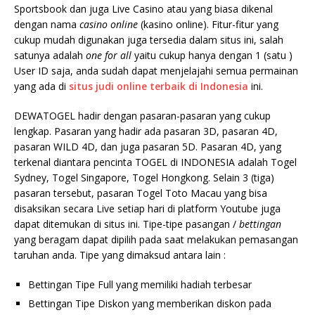
Sportsbook dan juga Live Casino atau yang biasa dikenal
dengan nama
casino online
(kasino online). Fitur-fitur yang
cukup mudah digunakan juga tersedia dalam situs ini, salah
satunya adalah
one for all
yaitu cukup hanya dengan 1 (satu )
User ID saja, anda sudah dapat menjelajahi semua permainan
yang ada di
situs judi online terbaik di Indonesia
ini.
DEWATOGEL hadir dengan pasaran-pasaran yang cukup
lengkap. Pasaran yang hadir ada pasaran 3D, pasaran 4D,
pasaran WILD 4D, dan juga pasaran 5D. Pasaran 4D, yang
terkenal diantara pencinta TOGEL di INDONESIA adalah Togel
Sydney, Togel Singapore, Togel Hongkong. Selain 3 (tiga)
pasaran tersebut, pasaran Togel Toto Macau yang bisa
disaksikan secara Live setiap hari di platform Youtube juga
dapat ditemukan di situs ini. Tipe-tipe pasangan /
bettingan
yang beragam dapat dipilih pada saat melakukan pemasangan
taruhan anda. Tipe yang dimaksud antara lain :
Bettingan Tipe Full yang memiliki hadiah terbesar
Bettingan Tipe Diskon yang memberikan diskon pada