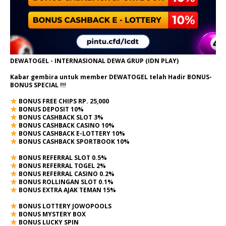
DEWATOGEL - INTERNASIONAL DEWA GRUP (IDN PLAY)
Kabar gembira untuk member DEWATOGEL telah Hadir
BONUS-
BONUS SPECIAL
!!!
BONUS FREE CHIPS RP. 25,000
BONUS DEPOSIT 10%
BONUS CASHBACK SLOT 3%
BONUS CASHBACK CASINO 10%
BONUS CASHBACK E-LOTTERY 10%
BONUS CASHBACK SPORTBOOK 10%
BONUS REFERRAL SLOT 0.5%
BONUS REFERRAL TOGEL 2%
BONUS REFERRAL CASINO 0.2%
BONUS ROLLINGAN SLOT 0.1%
BONUS EXTRA AJAK TEMAN 15%
BONUS LOTTERY JOWOPOOLS
BONUS MYSTERY BOX
BONUS LUCKY SPIN