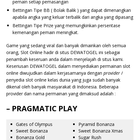
pemain setiap pemasangan
Bettingan Tipe BB ( Bolak Balik ) yang dapat dimenangkan
apabila angka yang keluar terbalik dari angka yang dipasang
Bettingan Tipe Prize yang memungkinkan persentase
kemenangan pemain meningkat.
Game yang sedang viral dan banyak dimainkan oleh semua
orang, Slot Online hadir di situs DEWATOGEL ini sebagai
penambah keseruan anda dalam menjelajah di situs kami.
Keseriusan DEWATOGEL dalam menyediakan permainan slot
online diwujudkan dalam kerjasamanya dengan
provider
/
penyedia slot online kelas dunia yang juga sudah banyak
dikenal oleh banyak masyarakat di Indonesia. Beberapa
provider dan nama permainan yang dimaksud adalah :
– PRAGMATIC PLAY
Gates of Olympus
Pyramid Bonanza
Sweet Bonanza
Sweet Bonanza Xmas
Bonanza Gold
Sugar Rush