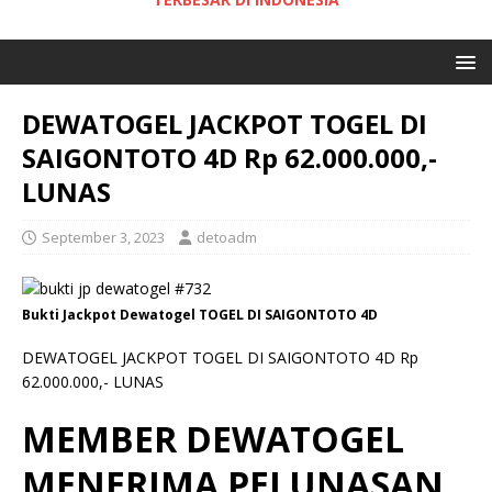
DEWATOGEL JACKPOT TOGEL DI
SAIGONTOTO 4D Rp 62.000.000,-
LUNAS
September 3, 2023
detoadm
Bukti Jackpot Dewatogel TOGEL DI SAIGONTOTO 4D
DEWATOGEL JACKPOT TOGEL DI SAIGONTOTO 4D Rp
62.000.000,- LUNAS
MEMBER DEWATOGEL
MENERIMA PELUNASAN