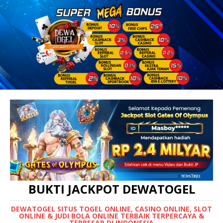
BUKTI JACKPOT DEWATOGEL
DEWATOGEL SITUS TOGEL ONLINE, CASINO ONLINE, SLOT
ONLINE & JUDI BOLA ONLINE TERBAIK TERPERCAYA &
TERBESAR DI INDONESIA