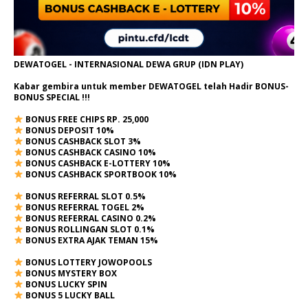
DEWATOGEL - INTERNASIONAL DEWA GRUP (IDN PLAY)
Kabar gembira untuk member DEWATOGEL telah Hadir
BONUS-
BONUS SPECIAL
!!!
BONUS FREE CHIPS RP. 25,000
BONUS DEPOSIT 10%
BONUS CASHBACK SLOT 3%
BONUS CASHBACK CASINO 10%
BONUS CASHBACK E-LOTTERY 10%
BONUS CASHBACK SPORTBOOK 10%
BONUS REFERRAL SLOT 0.5%
BONUS REFERRAL TOGEL 2%
BONUS REFERRAL CASINO 0.2%
BONUS ROLLINGAN SLOT 0.1%
BONUS EXTRA AJAK TEMAN 15%
BONUS LOTTERY JOWOPOOLS
BONUS MYSTERY BOX
BONUS LUCKY SPIN
BONUS 5 LUCKY BALL