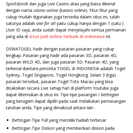
Sportsbook dan juga Live Casino atau yang biasa dikenal
dengan nama
casino online
(kasino online). Fitur-fitur yang
cukup mudah digunakan juga tersedia dalam situs ini, salah
satunya adalah
one for all
yaitu cukup hanya dengan 1 (satu )
User ID saja, anda sudah dapat menjelajahi semua permainan
yang ada di
situs judi online terbaik di Indonesia
ini.
DEWATOGEL hadir dengan pasaran-pasaran yang cukup
lengkap. Pasaran yang hadir ada pasaran 3D, pasaran 4D,
pasaran WILD 4D, dan juga pasaran 5D. Pasaran 4D, yang
terkenal diantara pencinta TOGEL di INDONESIA adalah Togel
Sydney, Togel Singapore, Togel Hongkong. Selain 3 (tiga)
pasaran tersebut, pasaran Togel Toto Macau yang bisa
disaksikan secara Live setiap hari di platform Youtube juga
dapat ditemukan di situs ini. Tipe-tipe pasangan /
bettingan
yang beragam dapat dipilih pada saat melakukan pemasangan
taruhan anda. Tipe yang dimaksud antara lain :
Bettingan Tipe Full yang memiliki hadiah terbesar
Bettingan Tipe Diskon yang memberikan diskon pada