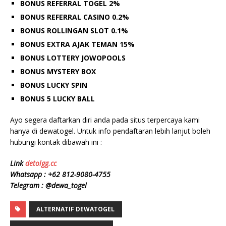
BONUS REFERRAL TOGEL 2%
BONUS REFERRAL CASINO 0.2%
BONUS ROLLINGAN SLOT 0.1%
BONUS EXTRA AJAK TEMAN 15%
BONUS LOTTERY JOWOPOOLS
BONUS MYSTERY BOX
BONUS LUCKY SPIN
BONUS 5 LUCKY BALL
Ayo segera daftarkan diri anda pada situs terpercaya kami
hanya di dewatogel. Untuk info pendaftaran lebih lanjut boleh
hubungi kontak dibawah ini :
Link
detolgg.cc
Whatsapp :
+62 812-9080-4755
Telegram : @dewa_togel
ALTERNATIF DEWATOGEL