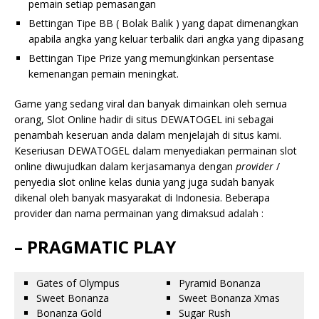
pemain setiap pemasangan
Bettingan Tipe BB ( Bolak Balik ) yang dapat dimenangkan
apabila angka yang keluar terbalik dari angka yang dipasang
Bettingan Tipe Prize yang memungkinkan persentase
kemenangan pemain meningkat.
Game yang sedang viral dan banyak dimainkan oleh semua
orang, Slot Online hadir di situs DEWATOGEL ini sebagai
penambah keseruan anda dalam menjelajah di situs kami.
Keseriusan DEWATOGEL dalam menyediakan permainan slot
online diwujudkan dalam kerjasamanya dengan
provider
/
penyedia slot online kelas dunia yang juga sudah banyak
dikenal oleh banyak masyarakat di Indonesia. Beberapa
provider dan nama permainan yang dimaksud adalah :
– PRAGMATIC PLAY
Gates of Olympus
Pyramid Bonanza
Sweet Bonanza
Sweet Bonanza Xmas
Bonanza Gold
Sugar Rush