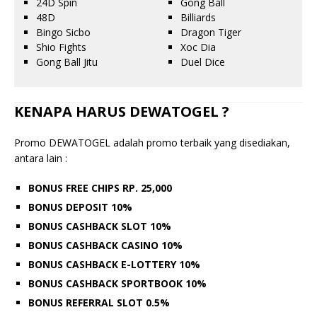
24D Spin
Gong Ball
48D
Billiards
Bingo Sicbo
Dragon Tiger
Shio Fights
Xoc Dia
Gong Ball Jitu
Duel Dice
KENAPA HARUS DEWATOGEL ?
Promo DEWATOGEL adalah promo terbaik yang disediakan,
antara lain :
BONUS FREE CHIPS RP. 25,000
BONUS DEPOSIT 10%
BONUS CASHBACK SLOT 10%
BONUS CASHBACK CASINO 10%
BONUS CASHBACK E-LOTTERY 10%
BONUS CASHBACK SPORTBOOK 10%
BONUS REFERRAL SLOT 0.5%