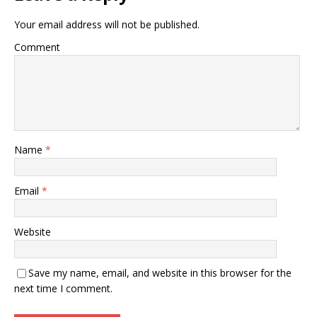
Your email address will not be published.
Comment
Name
*
Email
*
Website
Save my name, email, and website in this browser for the
next time I comment.