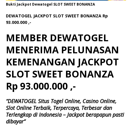
Bukti Jackpot Dewatogel SLOT SWEET BONANZA
DEWATOGEL JACKPOT SLOT SWEET BONANZA Rp
93.000.000 ,-
MEMBER DEWATOGEL
MENERIMA PELUNASAN
KEMENANGAN JACKPOT
SLOT SWEET BONANZA
Rp 93.000.000 ,-
“DEWATOGEL Situs Togel Online, Casino Online,
Slot Online Terbaik, Terpercaya, Terbesar dan
Terlengkap di Indonesia – Jackpot berapapun pasti
dibayar”