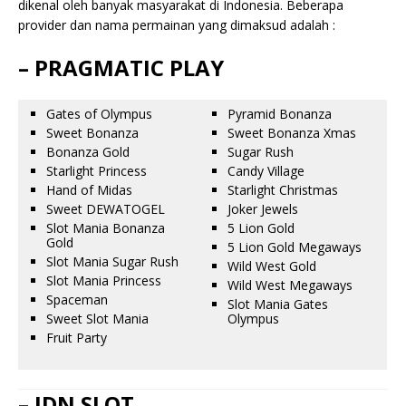
dikenal oleh banyak masyarakat di Indonesia. Beberapa
provider dan nama permainan yang dimaksud adalah :
– PRAGMATIC PLAY
Gates of Olympus
Pyramid Bonanza
Sweet Bonanza
Sweet Bonanza Xmas
Bonanza Gold
Sugar Rush
Starlight Princess
Candy Village
Hand of Midas
Starlight Christmas
Sweet DEWATOGEL
Joker Jewels
Slot Mania Bonanza
5 Lion Gold
Gold
5 Lion Gold Megaways
Slot Mania Sugar Rush
Wild West Gold
Slot Mania Princess
Wild West Megaways
Spaceman
Slot Mania Gates
Sweet Slot Mania
Olympus
Fruit Party
– IDN SLOT