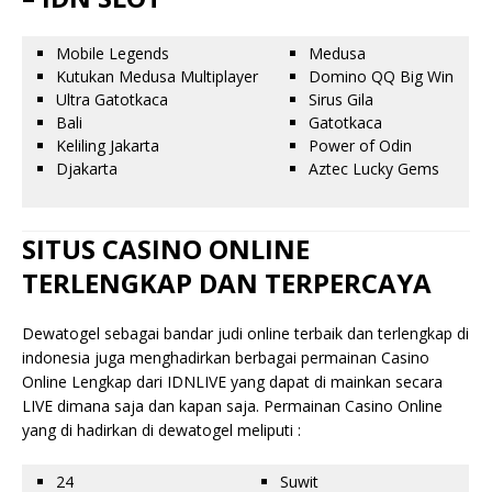
Mobile Legends
Medusa
Kutukan Medusa Multiplayer
Domino QQ Big Win
Ultra Gatotkaca
Sirus Gila
Bali
Gatotkaca
Keliling Jakarta
Power of Odin
Djakarta
Aztec Lucky Gems
SITUS CASINO ONLINE
TERLENGKAP DAN TERPERCAYA
Dewatogel sebagai bandar judi online terbaik dan terlengkap di
indonesia juga menghadirkan berbagai permainan Casino
Online Lengkap dari IDNLIVE yang dapat di mainkan secara
LIVE dimana saja dan kapan saja. Permainan Casino Online
yang di hadirkan di dewatogel meliputi :
24
Suwit