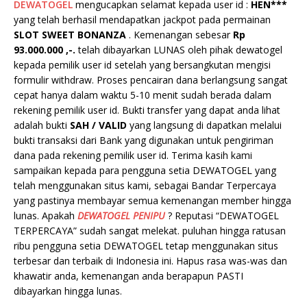
DEWATOGEL
mengucapkan selamat kepada user id :
HEN***
yang telah berhasil mendapatkan jackpot pada permainan
SLOT SWEET BONANZA
. Kemenangan sebesar
Rp
93.000.000 ,-.
telah dibayarkan LUNAS oleh pihak dewatogel
kepada pemilik user id setelah yang bersangkutan mengisi
formulir withdraw. Proses pencairan dana berlangsung sangat
cepat hanya dalam waktu 5-10 menit sudah berada dalam
rekening pemilik user id. Bukti transfer yang dapat anda lihat
adalah bukti
SAH / VALID
yang langsung di dapatkan melalui
bukti transaksi dari Bank yang digunakan untuk pengiriman
dana pada rekening pemilik user id. Terima kasih kami
sampaikan kepada para pengguna setia DEWATOGEL yang
telah menggunakan situs kami, sebagai Bandar Terpercaya
yang pastinya membayar semua kemenangan member hingga
lunas. Apakah
DEWATOGEL PENIPU
? Reputasi “DEWATOGEL
TERPERCAYA” sudah sangat melekat. puluhan hingga ratusan
ribu pengguna setia DEWATOGEL tetap menggunakan situs
terbesar dan terbaik di Indonesia ini. Hapus rasa was-was dan
khawatir anda, kemenangan anda berapapun PASTI
dibayarkan hingga lunas.