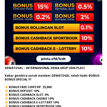
DEWATOGEL - INTERNASIONAL DEWA GRUP (IDN PLAY)
Kabar gembira untuk member DEWATOGEL telah Hadir
BONUS-
BONUS SPECIAL
!!!
BONUS FREE CHIPS RP. 25,000
BONUS DEPOSIT 10%
BONUS CASHBACK SLOT 3%
BONUS CASHBACK CASINO 10%
BONUS CASHBACK E-LOTTERY 10%
BONUS CASHBACK SPORTBOOK 10%