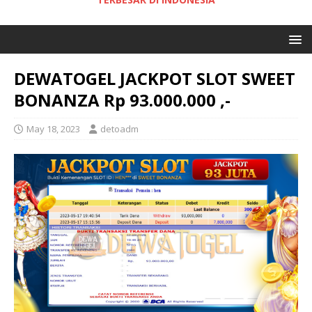
DEWATOGEL JACKPOT SLOT SWEET
BONANZA Rp 93.000.000 ,-
May 18, 2023
detoadm