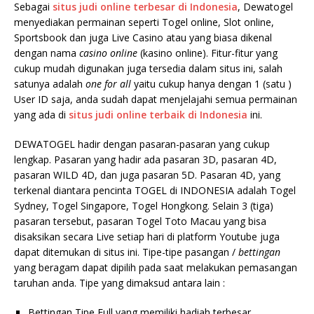
Sebagai
situs judi online terbesar di Indonesia
, Dewatogel
menyediakan permainan seperti Togel online, Slot online,
Sportsbook dan juga Live Casino atau yang biasa dikenal
dengan nama
casino online
(kasino online). Fitur-fitur yang
cukup mudah digunakan juga tersedia dalam situs ini, salah
satunya adalah
one for all
yaitu cukup hanya dengan 1 (satu )
User ID saja, anda sudah dapat menjelajahi semua permainan
yang ada di
situs judi online terbaik di Indonesia
ini.
DEWATOGEL hadir dengan pasaran-pasaran yang cukup
lengkap. Pasaran yang hadir ada pasaran 3D, pasaran 4D,
pasaran WILD 4D, dan juga pasaran 5D. Pasaran 4D, yang
terkenal diantara pencinta TOGEL di INDONESIA adalah Togel
Sydney, Togel Singapore, Togel Hongkong. Selain 3 (tiga)
pasaran tersebut, pasaran Togel Toto Macau yang bisa
disaksikan secara Live setiap hari di platform Youtube juga
dapat ditemukan di situs ini. Tipe-tipe pasangan /
bettingan
yang beragam dapat dipilih pada saat melakukan pemasangan
taruhan anda. Tipe yang dimaksud antara lain :
Bettingan Tipe Full yang memiliki hadiah terbesar