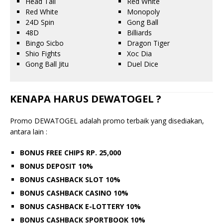
Head Tail
Red White
Red White
Monopoly
24D Spin
Gong Ball
48D
Billiards
Bingo Sicbo
Dragon Tiger
Shio Fights
Xoc Dia
Gong Ball Jitu
Duel Dice
KENAPA HARUS DEWATOGEL ?
Promo DEWATOGEL adalah promo terbaik yang disediakan,
antara lain :
BONUS FREE CHIPS RP. 25,000
BONUS DEPOSIT 10%
BONUS CASHBACK SLOT 10%
BONUS CASHBACK CASINO 10%
BONUS CASHBACK E-LOTTERY 10%
BONUS CASHBACK SPORTBOOK 10%