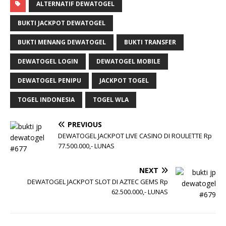
ALTERNATIF DEWATOGEL
BUKTI JACKPOT DEWATOGEL
BUKTI MENANG DEWATOGEL
BUKTI TRANSFER
DEWATOGEL LOGIN
DEWATOGEL MOBILE
DEWATOGEL PENIPU
JACKPOT TOGEL
TOGEL INDONESIA
TOGEL WLA
PREVIOUS
DEWATOGEL JACKPOT LIVE CASINO DI ROULETTE Rp
77.500.000,- LUNAS
NEXT
DEWATOGEL JACKPOT SLOT DI AZTEC GEMS Rp
62.500.000,- LUNAS