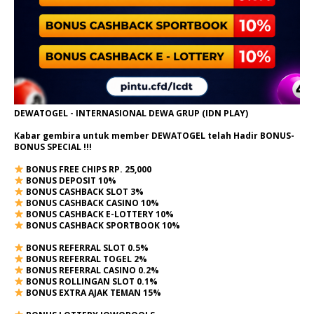
DEWATOGEL - INTERNASIONAL DEWA GRUP (IDN PLAY)
Kabar gembira untuk member DEWATOGEL telah Hadir
BONUS-
BONUS SPECIAL
!!!
BONUS FREE CHIPS RP. 25,000
BONUS DEPOSIT 10%
BONUS CASHBACK SLOT 3%
BONUS CASHBACK CASINO 10%
BONUS CASHBACK E-LOTTERY 10%
BONUS CASHBACK SPORTBOOK 10%
BONUS REFERRAL SLOT 0.5%
BONUS REFERRAL TOGEL 2%
BONUS REFERRAL CASINO 0.2%
BONUS ROLLINGAN SLOT 0.1%
BONUS EXTRA AJAK TEMAN 15%