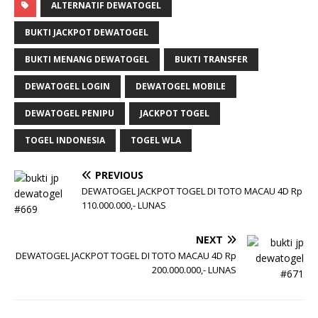
ALTERNATIF DEWATOGEL
BUKTI JACKPOT DEWATOGEL
BUKTI MENANG DEWATOGEL
BUKTI TRANSFER
DEWATOGEL LOGIN
DEWATOGEL MOBILE
DEWATOGEL PENIPU
JACKPOT TOGEL
TOGEL INDONESIA
TOGEL WLA
PREVIOUS
DEWATOGEL JACKPOT TOGEL DI TOTO MACAU 4D Rp
110.000.000,- LUNAS
NEXT
DEWATOGEL JACKPOT TOGEL DI TOTO MACAU 4D Rp
200.000.000,- LUNAS