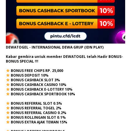
DEWATOGEL - INTERNASIONAL DEWA GRUP (IDN PLAY)
Kabar gembira untuk member DEWATOGEL telah Hadir
BONUS-
BONUS SPECIAL
!!!
BONUS FREE CHIPS RP. 25,000
BONUS DEPOSIT 10%
BONUS CASHBACK SLOT 3%
BONUS CASHBACK CASINO 10%
BONUS CASHBACK E-LOTTERY 10%
BONUS CASHBACK SPORTBOOK 10%
BONUS REFERRAL SLOT 0.5%
BONUS REFERRAL TOGEL 2%
BONUS REFERRAL CASINO 0.2%
BONUS ROLLINGAN SLOT 0.1%
BONUS EXTRA AJAK TEMAN 15%