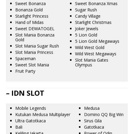
Sweet Bonanza
Sweet Bonanza Xmas
Bonanza Gold
Sugar Rush
Starlight Princess
Candy Village
Hand of Midas
Starlight Christmas
Sweet DEWATOGEL
Joker Jewels
Slot Mania Bonanza
5 Lion Gold
Gold
5 Lion Gold Megaways
Slot Mania Sugar Rush
Wild West Gold
Slot Mania Princess
Wild West Megaways
Spaceman
Slot Mania Gates
Sweet Slot Mania
Olympus
Fruit Party
– IDN SLOT
Mobile Legends
Medusa
Kutukan Medusa Multiplayer
Domino QQ Big Win
Ultra Gatotkaca
Sirus Gila
Bali
Gatotkaca
Keliling Jakarta
Power of Odin