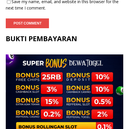
Save my name, email, and website in this browser for the
next time I comment.
BUKTI PEMBAYARAN