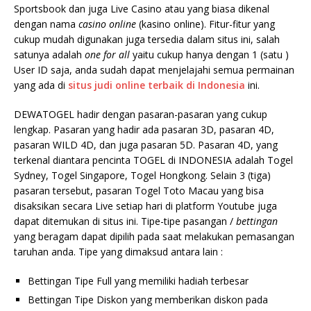
Sportsbook dan juga Live Casino atau yang biasa dikenal
dengan nama
casino online
(kasino online). Fitur-fitur yang
cukup mudah digunakan juga tersedia dalam situs ini, salah
satunya adalah
one for all
yaitu cukup hanya dengan 1 (satu )
User ID saja, anda sudah dapat menjelajahi semua permainan
yang ada di
situs judi online terbaik di Indonesia
ini.
DEWATOGEL hadir dengan pasaran-pasaran yang cukup
lengkap. Pasaran yang hadir ada pasaran 3D, pasaran 4D,
pasaran WILD 4D, dan juga pasaran 5D. Pasaran 4D, yang
terkenal diantara pencinta TOGEL di INDONESIA adalah Togel
Sydney, Togel Singapore, Togel Hongkong. Selain 3 (tiga)
pasaran tersebut, pasaran Togel Toto Macau yang bisa
disaksikan secara Live setiap hari di platform Youtube juga
dapat ditemukan di situs ini. Tipe-tipe pasangan /
bettingan
yang beragam dapat dipilih pada saat melakukan pemasangan
taruhan anda. Tipe yang dimaksud antara lain :
Bettingan Tipe Full yang memiliki hadiah terbesar
Bettingan Tipe Diskon yang memberikan diskon pada