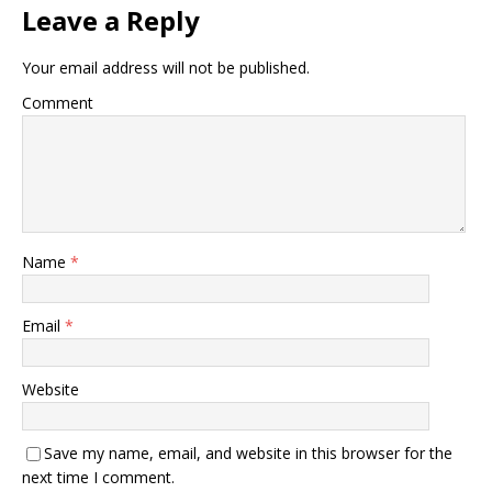
Leave a Reply
Your email address will not be published.
Comment
Name
*
Email
*
Website
Save my name, email, and website in this browser for the
next time I comment.