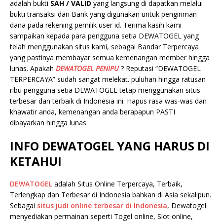
adalah bukti
SAH / VALID
yang langsung di dapatkan melalui
bukti transaksi dari Bank yang digunakan untuk pengiriman
dana pada rekening pemilik user id. Terima kasih kami
sampaikan kepada para pengguna setia DEWATOGEL yang
telah menggunakan situs kami, sebagai Bandar Terpercaya
yang pastinya membayar semua kemenangan member hingga
lunas. Apakah
DEWATOGEL PENIPU
? Reputasi “DEWATOGEL
TERPERCAYA” sudah sangat melekat. puluhan hingga ratusan
ribu pengguna setia DEWATOGEL tetap menggunakan situs
terbesar dan terbaik di Indonesia ini. Hapus rasa was-was dan
khawatir anda, kemenangan anda berapapun PASTI
dibayarkan hingga lunas.
INFO DEWATOGEL YANG HARUS DI
KETAHUI
DEWATOGEL
adalah Situs Online Terpercaya, Terbaik,
Terlengkap dan Terbesar di Indonesia bahkan di Asia sekalipun.
Sebagai
situs judi online terbesar di Indonesia
, Dewatogel
menyediakan permainan seperti Togel online, Slot online,