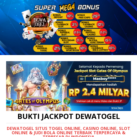
BUKTI JACKPOT DEWATOGEL
DEWATOGEL SITUS TOGEL ONLINE, CASINO ONLINE, SLOT
ONLINE & JUDI BOLA ONLINE TERBAIK TERPERCAYA &
TERBESAR DI INDONESIA