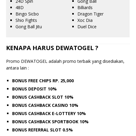
24D Spin
Gong Ball
48D
Billiards
Bingo Sicbo
Dragon Tiger
Shio Fights
Xoc Dia
Gong Ball Jitu
Duel Dice
KENAPA HARUS DEWATOGEL ?
Promo DEWATOGEL adalah promo terbaik yang disediakan,
antara lain :
BONUS FREE CHIPS RP. 25,000
BONUS DEPOSIT 10%
BONUS CASHBACK SLOT 10%
BONUS CASHBACK CASINO 10%
BONUS CASHBACK E-LOTTERY 10%
BONUS CASHBACK SPORTBOOK 10%
BONUS REFERRAL SLOT 0.5%