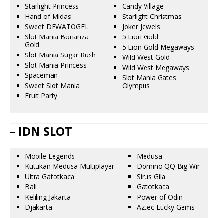
Starlight Princess
Candy Village
Hand of Midas
Starlight Christmas
Sweet DEWATOGEL
Joker Jewels
Slot Mania Bonanza
5 Lion Gold
Gold
5 Lion Gold Megaways
Slot Mania Sugar Rush
Wild West Gold
Slot Mania Princess
Wild West Megaways
Spaceman
Slot Mania Gates
Sweet Slot Mania
Olympus
Fruit Party
– IDN SLOT
Mobile Legends
Medusa
Kutukan Medusa Multiplayer
Domino QQ Big Win
Ultra Gatotkaca
Sirus Gila
Bali
Gatotkaca
Keliling Jakarta
Power of Odin
Djakarta
Aztec Lucky Gems