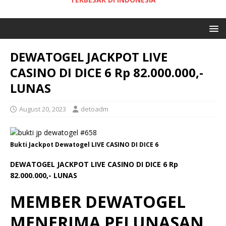
DEWATOGEL JACKPOT LIVE
CASINO DI DICE 6 Rp 82.000.000,-
LUNAS
August 20, 2023
detoadm
Bukti Jackpot Dewatogel LIVE CASINO DI DICE 6
DEWATOGEL JACKPOT LIVE CASINO DI DICE 6 Rp
82.000.000,- LUNAS
MEMBER DEWATOGEL
MENERIMA PELUNASAN