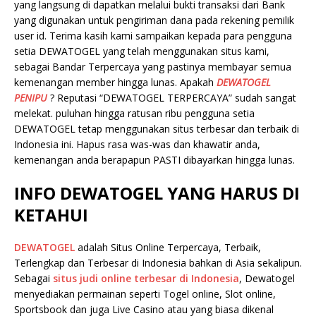
yang langsung di dapatkan melalui bukti transaksi dari Bank
yang digunakan untuk pengiriman dana pada rekening pemilik
user id. Terima kasih kami sampaikan kepada para pengguna
setia DEWATOGEL yang telah menggunakan situs kami,
sebagai Bandar Terpercaya yang pastinya membayar semua
kemenangan member hingga lunas. Apakah
DEWATOGEL
PENIPU
? Reputasi “DEWATOGEL TERPERCAYA” sudah sangat
melekat. puluhan hingga ratusan ribu pengguna setia
DEWATOGEL tetap menggunakan situs terbesar dan terbaik di
Indonesia ini. Hapus rasa was-was dan khawatir anda,
kemenangan anda berapapun PASTI dibayarkan hingga lunas.
INFO DEWATOGEL YANG HARUS DI
KETAHUI
DEWATOGEL
adalah Situs Online Terpercaya, Terbaik,
Terlengkap dan Terbesar di Indonesia bahkan di Asia sekalipun.
Sebagai
situs judi online terbesar di Indonesia
, Dewatogel
menyediakan permainan seperti Togel online, Slot online,
Sportsbook dan juga Live Casino atau yang biasa dikenal