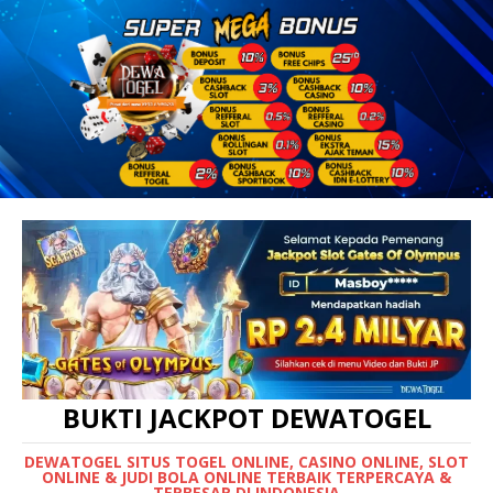
BUKTI JACKPOT DEWATOGEL
DEWATOGEL SITUS TOGEL ONLINE, CASINO ONLINE, SLOT
ONLINE & JUDI BOLA ONLINE TERBAIK TERPERCAYA &
TERBESAR DI INDONESIA