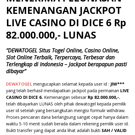
KEMENANGAN JACKPOT
LIVE CASINO DI DICE 6 Rp
82.000.000,- LUNAS
“DEWATOGEL Situs Togel Online, Casino Online,
Slot Online Terbaik, Terpercaya, Terbesar dan
Terlengkap di Indonesia – Jackpot berapapun pasti
dibayar”
DEWATOGEL
mengucapkan selamat kepada user id :
JIW***
yang telah berhasil mendapatkan jackpot pada permainan
LIVE
CASINO DI DICE 6.
Kemenangan sebesar
Rp 82.000.000,-.
telah dibayarkan LUNAS oleh pihak dewatogel kepada pemilik
user id setelah yang bersangkutan mengisi formulir withdraw.
Proses pencairan dana berlangsung sangat cepat hanya dalam
waktu 5-10 menit sudah berada dalam rekening pemilik user id.
Bukti transfer yang dapat anda lihat adalah bukti
SAH / VALID