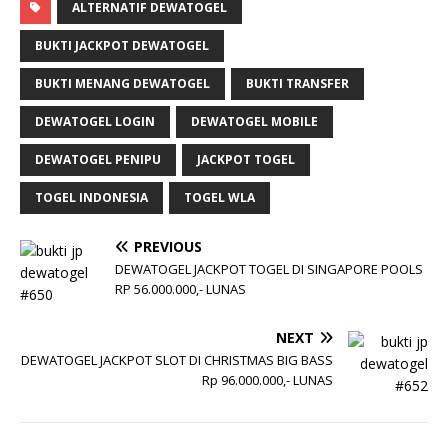
ALTERNATIF DEWATOGEL
BUKTI JACKPOT DEWATOGEL
BUKTI MENANG DEWATOGEL
BUKTI TRANSFER
DEWATOGEL LOGIN
DEWATOGEL MOBILE
DEWATOGEL PENIPU
JACKPOT TOGEL
TOGEL INDONESIA
TOGEL WLA
PREVIOUS
DEWATOGEL JACKPOT TOGEL DI SINGAPORE POOLS
RP 56.000.000,- LUNAS
NEXT
DEWATOGEL JACKPOT SLOT DI CHRISTMAS BIG BASS
Rp 96.000.000,- LUNAS