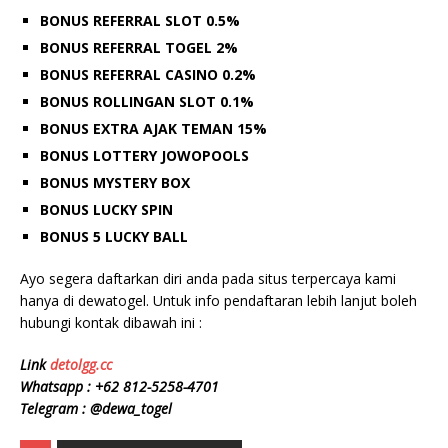
BONUS REFERRAL SLOT 0.5%
BONUS REFERRAL TOGEL 2%
BONUS REFERRAL CASINO 0.2%
BONUS ROLLINGAN SLOT 0.1%
BONUS EXTRA AJAK TEMAN 15%
BONUS LOTTERY JOWOPOOLS
BONUS MYSTERY BOX
BONUS LUCKY SPIN
BONUS 5 LUCKY BALL
Ayo segera daftarkan diri anda pada situs terpercaya kami
hanya di dewatogel. Untuk info pendaftaran lebih lanjut boleh
hubungi kontak dibawah ini :
Link
detolgg.cc
Whatsapp :
+62 812-5258-4701
Telegram : @dewa_togel