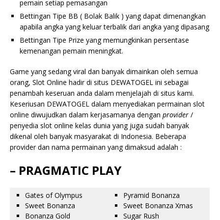
pemain setiap pemasangan
Bettingan Tipe BB ( Bolak Balik ) yang dapat dimenangkan
apabila angka yang keluar terbalik dari angka yang dipasang
Bettingan Tipe Prize yang memungkinkan persentase
kemenangan pemain meningkat.
Game yang sedang viral dan banyak dimainkan oleh semua
orang, Slot Online hadir di situs DEWATOGEL ini sebagai
penambah keseruan anda dalam menjelajah di situs kami.
Keseriusan DEWATOGEL dalam menyediakan permainan slot
online diwujudkan dalam kerjasamanya dengan
provider
/
penyedia slot online kelas dunia yang juga sudah banyak
dikenal oleh banyak masyarakat di Indonesia. Beberapa
provider dan nama permainan yang dimaksud adalah :
– PRAGMATIC PLAY
Gates of Olympus
Pyramid Bonanza
Sweet Bonanza
Sweet Bonanza Xmas
Bonanza Gold
Sugar Rush