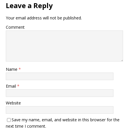
Leave a Reply
Your email address will not be published.
Comment
Name
*
Email
*
Website
Save my name, email, and website in this browser for the
next time I comment.