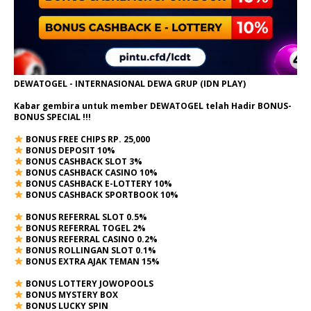
DEWATOGEL - INTERNASIONAL DEWA GRUP (IDN PLAY)
Kabar gembira untuk member DEWATOGEL telah Hadir
BONUS-
BONUS SPECIAL
!!!
BONUS FREE CHIPS RP. 25,000
BONUS DEPOSIT 10%
BONUS CASHBACK SLOT 3%
BONUS CASHBACK CASINO 10%
BONUS CASHBACK E-LOTTERY 10%
BONUS CASHBACK SPORTBOOK 10%
BONUS REFERRAL SLOT 0.5%
BONUS REFERRAL TOGEL 2%
BONUS REFERRAL CASINO 0.2%
BONUS ROLLINGAN SLOT 0.1%
BONUS EXTRA AJAK TEMAN 15%
BONUS LOTTERY JOWOPOOLS
BONUS MYSTERY BOX
BONUS LUCKY SPIN