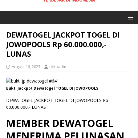
DEWATOGEL JACKPOT TOGEL DI
JOWOPOOLS Rp 60.000.000,-
LUNAS
August 16, 2023
detoadm
Bukti Jackpot Dewatogel TOGEL DI JOWOPOOLS
DEWATOGEL JACKPOT TOGEL DI JOWOPOOLS Rp
60.000.000,- LUNAS
MEMBER DEWATOGEL
MENERIMA PELUNASAN