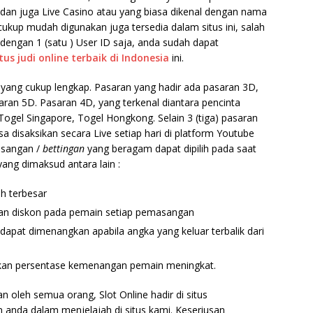
k dan juga Live Casino atau yang biasa dikenal dengan nama
g cukup mudah digunakan juga tersedia dalam situs ini, salah
dengan 1 (satu ) User ID saja, anda sudah dapat
itus judi online terbaik di Indonesia
ini.
ang cukup lengkap. Pasaran yang hadir ada pasaran 3D,
ran 5D. Pasaran 4D, yang terkenal diantara pencinta
gel Singapore, Togel Hongkong. Selain 3 (tiga) pasaran
a disaksikan secara Live setiap hari di platform Youtube
pasangan /
bettingan
yang beragam dapat dipilih pada saat
ng dimaksud antara lain :
ah terbesar
an diskon pada pemain setiap pemasangan
 dapat dimenangkan apabila angka yang keluar terbalik dari
nkan persentase kemenangan pemain meningkat.
 oleh semua orang, Slot Online hadir di situs
nda dalam menjelajah di situs kami. Keseriusan