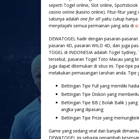
seperti Togel online, Slot online, Sportsboo
casino online
(kasino online). Fitur-fitur yan
satunya adalah
one for all
yaitu cukup hanya 
menjelajahi semua permainan yang ada di
s
DEWATOGEL hadir dengan pasaran-pasaran y
pasaran 4D, pasaran WILD 4D, dan juga pasa
TOGEL di INDONESIA adalah Togel Sydney, To
tersebut, pasaran Togel Toto Macau yang bis
juga dapat ditemukan di situs ini. Tipe-tipe 
melakukan pemasangan taruhan anda. Tipe ya
Bettingan Tipe Full yang memiliki hadi
Bettingan Tipe Diskon yang memberik
Bettingan Tipe BB ( Bolak Balik ) yang
angka yang dipasang
Bettingan Tipe Prize yang memungki
Game yang sedang viral dan banyak dimainkan
DEWATOGEL ini sebagai penambah keseruan a