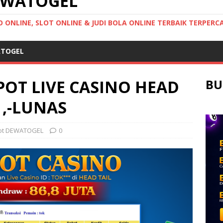
EWATOGEL
 ONLINE, SLOT ONLINE & JUDI BOLA ONLINE TERBAIK TERPERCA
ATOGEL
OT LIVE CASINO HEAD
BU
0 ,-LUNAS
pot DEWATOGEL
0