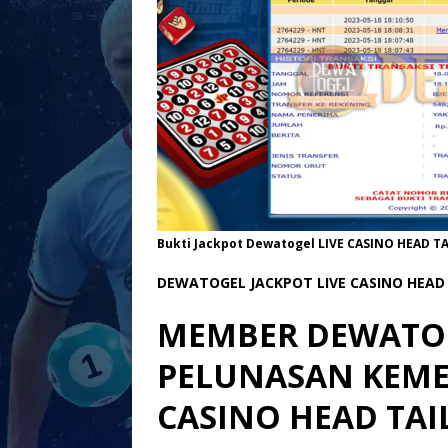
Bukti Jackpot Dewatogel LIVE CASINO HEAD TA
DEWATOGEL JACKPOT LIVE CASINO HEAD T
MEMBER DEWATO
PELUNASAN KE
CASINO HEAD TAIL