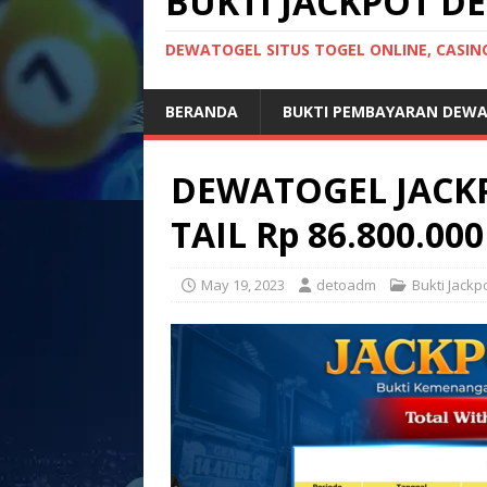
BUKTI JACKPOT D
DEWATOGEL SITUS TOGEL ONLINE, CASINO
BERANDA
BUKTI PEMBAYARAN DEW
DEWATOGEL JACKP
TAIL Rp 86.800.00
May 19, 2023
detoadm
Bukti Jack