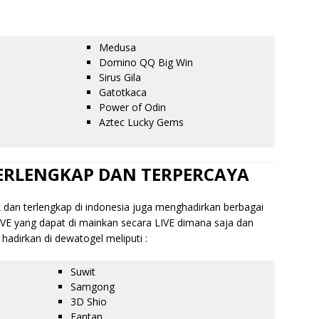
Medusa
Domino QQ Big Win
Sirus Gila
Gatotkaca
Power of Odin
Aztec Lucky Gems
TERLENGKAP DAN TERPERCAYA
k dan terlengkap di indonesia juga menghadirkan berbagai
VE yang dapat di mainkan secara LIVE dimana saja dan
hadirkan di dewatogel meliputi :
Suwit
Samgong
3D Shio
Fantan