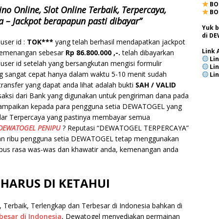
BO
no Online, Slot Online Terbaik, Terpercaya,
BO
a – Jackpot berapapun pasti dibayar”
Yuk b
di D
ser id :
TOK***
yang telah berhasil mendapatkan jackpot
Link 
Kemenangan sebesar
Rp 86.800.000 ,-.
telah dibayarkan
Lin
ser id setelah yang bersangkutan mengisi formulir
Lin
ng sangat cepat hanya dalam waktu 5-10 menit sudah
Lin
transfer yang dapat anda lihat adalah bukti
SAH / VALID
nsaksi dari Bank yang digunakan untuk pengiriman dana pada
mi sampaikan kepada para pengguna setia DEWATOGEL yang
ndar Terpercaya yang pastinya membayar semua
DEWATOGEL PENIPU
? Reputasi “DEWATOGEL TERPERCAYA”
usan ribu pengguna setia DEWATOGEL tetap menggunakan
. Hapus rasa was-was dan khawatir anda, kemenangan anda
HARUS DI KETAHUI
, Terbaik, Terlengkap dan Terbesar di Indonesia bahkan di
rbesar di Indonesia
, Dewatogel menyediakan permainan