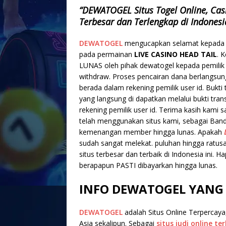
“DEWATOGEL Situs Togel Online, Casi
Terbesar dan Terlengkap di Indonesi
DEWATOGEL
mengucapkan selamat kepada u
pada permainan
LIVE CASINO HEAD TAIL
. 
LUNAS oleh pihak dewatogel kepada pemilik u
withdraw. Proses pencairan dana berlangsu
berada dalam rekening pemilik user id. Bukti 
yang langsung di dapatkan melalui bukti tra
rekening pemilik user id. Terima kasih ka
telah menggunakan situs kami, sebagai Ba
kemenangan member hingga lunas. Apakah
sudah sangat melekat. puluhan hingga rat
situs terbesar dan terbaik di Indonesia ini
berapapun PASTI dibayarkan hingga lunas.
INFO DEWATOGEL YANG 
DEWATOGEL
adalah Situs Online Terpercaya
Asia sekalipun. Sebagai
situs judi online te