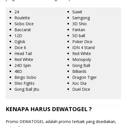
24
Suwit
Roulette
Samgong
Sicbo Dice
3D Shio
Baccarat
Fantan
12D
5D ball
Oglok
Poker Dice
Dice 6
IDN 4 Stand
Head Tail
Red White
Red White
Monopoly
24D Spin
Gong Ball
48D
Billiards
Bingo Sicbo
Dragon Tiger
Shio Fights
Xoc Dia
Gong Ball Jitu
Duel Dice
KENAPA HARUS DEWATOGEL ?
Promo DEWATOGEL adalah promo terbaik yang disediakan,