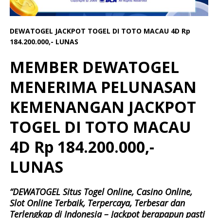
DEWATOGEL JACKPOT TOGEL DI
TOTO MACAU 4D
Rp
184.200.000,- LUNAS
MEMBER DEWATOGEL
MENERIMA PELUNASAN
KEMENANGAN JACKPOT
TOGEL DI TOTO MACAU
4D Rp 184.200.000,-
LUNAS
“DEWATOGEL Situs Togel Online, Casino Online,
Slot Online Terbaik, Terpercaya, Terbesar dan
Terlengkap di Indonesia – Jackpot berapapun pasti