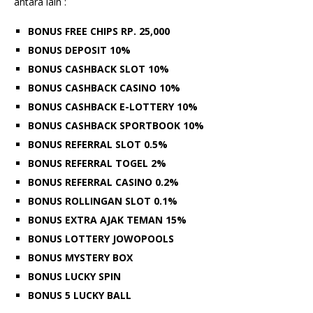
antara lain :
BONUS FREE CHIPS RP. 25,000
BONUS DEPOSIT 10%
BONUS CASHBACK SLOT 10%
BONUS CASHBACK CASINO 10%
BONUS CASHBACK E-LOTTERY 10%
BONUS CASHBACK SPORTBOOK 10%
BONUS REFERRAL SLOT 0.5%
BONUS REFERRAL TOGEL 2%
BONUS REFERRAL CASINO 0.2%
BONUS ROLLINGAN SLOT 0.1%
BONUS EXTRA AJAK TEMAN 15%
BONUS LOTTERY JOWOPOOLS
BONUS MYSTERY BOX
BONUS LUCKY SPIN
BONUS 5 LUCKY BALL