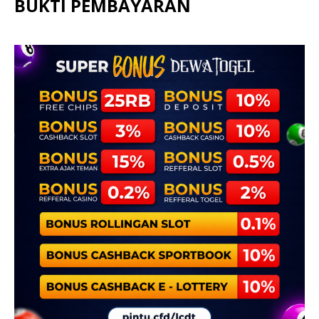
BUKTI PEMBAYARAN