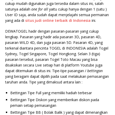
cukup mudah digunakan juga tersedia dalam situs ini, salah
satunya adalah
one for all
yaitu cukup hanya dengan 1 (satu )
User ID saja, anda sudah dapat menjelajahi semua permainan
yang ada di
situs judi
online terbaik di Indonesia
ini.
DEWATOGEL hadir dengan pasaran-pasaran yang cukup
lengkap. Pasaran yang hadir ada pasaran 3D, pasaran 4D,
pasaran WILD 4D, dan juga pasaran 5D. Pasaran 4D, yang
terkenal diantara pencinta TOGEL di INDONESIA adalah Togel
Sydney, Togel Singapore, Togel Hongkong. Selain 3 (tiga)
pasaran tersebut, pasaran Togel Toto Macau yang bisa
disaksikan secara Live setiap hari di platform Youtube juga
dapat ditemukan di situs ini. Tipe-tipe pasangan /
bettingan
yang beragam dapat dipilih pada saat melakukan pemasangan
taruhan anda. Tipe yang dimaksud antara lain :
Bettingan Tipe Full yang memiliki hadiah terbesar
Bettingan Tipe Diskon yang memberikan diskon pada
pemain setiap pemasangan
Bettingan Tipe BB ( Bolak Balik ) yang dapat dimenangkan