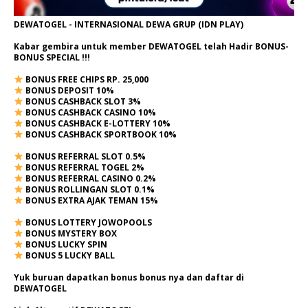
DEWATOGEL - INTERNASIONAL DEWA GRUP (IDN PLAY)
Kabar gembira untuk member DEWATOGEL telah Hadir
BONUS-
BONUS SPECIAL
!!!
BONUS FREE CHIPS RP. 25,000
BONUS DEPOSIT 10%
BONUS CASHBACK SLOT 3%
BONUS CASHBACK CASINO 10%
BONUS CASHBACK E-LOTTERY 10%
BONUS CASHBACK SPORTBOOK 10%
BONUS REFERRAL SLOT 0.5%
BONUS REFERRAL TOGEL 2%
BONUS REFERRAL CASINO 0.2%
BONUS ROLLINGAN SLOT 0.1%
BONUS EXTRA AJAK TEMAN 15%
BONUS LOTTERY JOWOPOOLS
BONUS MYSTERY BOX
BONUS LUCKY SPIN
BONUS 5 LUCKY BALL
Yuk buruan dapatkan bonus bonus nya dan daftar di
DEWATOGEL