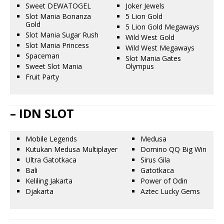
Sweet DEWATOGEL
Joker Jewels
Slot Mania Bonanza
5 Lion Gold
Gold
5 Lion Gold Megaways
Slot Mania Sugar Rush
Wild West Gold
Slot Mania Princess
Wild West Megaways
Spaceman
Slot Mania Gates
Sweet Slot Mania
Olympus
Fruit Party
– IDN SLOT
Mobile Legends
Medusa
Kutukan Medusa Multiplayer
Domino QQ Big Win
Ultra Gatotkaca
Sirus Gila
Bali
Gatotkaca
Keliling Jakarta
Power of Odin
Djakarta
Aztec Lucky Gems