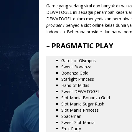
Game yang sedang viral dan banyak dimainkan
DEWATOGEL ini sebagai penambah keseruan a
DEWATOGEL dalam menyediakan permainan s
provider
/ penyedia slot online kelas dunia 
Indonesia. Beberapa provider dan nama per
– PRAGMATIC PLAY
Gates of Olympus
Sweet Bonanza
Bonanza Gold
Starlight Princess
Hand of Midas
Sweet DEWATOGEL
Slot Mania Bonanza Gold
Slot Mania Sugar Rush
Slot Mania Princess
Spaceman
Sweet Slot Mania
Fruit Party