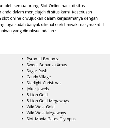
 oleh semua orang, Slot Online hadir di situs
nda dalam menjelajah di situs kami. Keseriusan
lot online diwujudkan dalam kerjasamanya dengan
yang juga sudah banyak dikenal oleh banyak masyarakat di
mainan yang dimaksud adalah :
Pyramid Bonanza
Sweet Bonanza Xmas
Sugar Rush
Candy Village
Starlight Christmas
Joker Jewels
5 Lion Gold
5 Lion Gold Megaways
Wild West Gold
Wild West Megaways
Slot Mania Gates Olympus