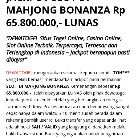
MAHJONG BONANZA Rp
65.800.000,- LUNAS
“DEWATOGEL Situs Togel Online, Casino Online,
Slot Online Terbaik, Terpercaya, Terbesar dan
Terlengkap di Indonesia – Jackpot berapapun pasti
dibayar”
DEWATOGEL
mengucapkan selamat kepada user id :
TOH***
yang telah berhasil mendapatkan jackpot pada permainan
SLOT DI MAHJONG BONANZA
Kemenangan sebesar
Rp
65.800.000,-.
telah dibayarkan LUNAS oleh pihak dewatogel
kepada pemilik user id setelah yang bersangkutan mengisi
formulir withdraw. Proses pencairan dana berlangsung sangat
cepat hanya dalam waktu 5-10 menit sudah berada dalam
rekening pemilik user id. Bukti transfer yang dapat anda lihat
adalah bukti
SAH / VALID
yang langsung di dapatkan melalui
bukti transaksi dari Bank yang digunakan untuk pengiriman