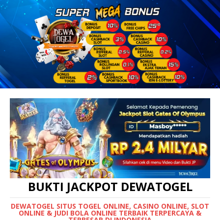
BUKTI JACKPOT DEWATOGEL
DEWATOGEL SITUS TOGEL ONLINE, CASINO ONLINE, SLOT
ONLINE & JUDI BOLA ONLINE TERBAIK TERPERCAYA &
TERBESAR DI INDONESIA