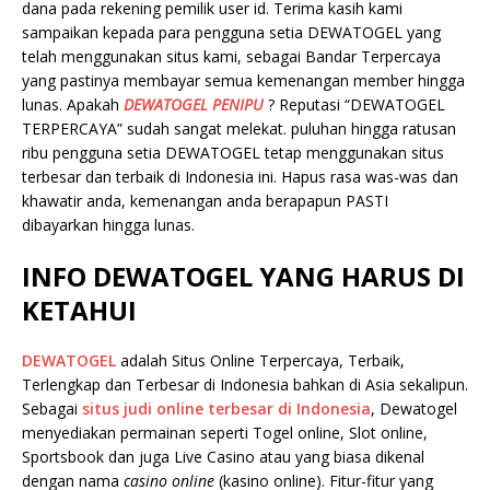
dana pada rekening pemilik user id. Terima kasih kami
sampaikan kepada para pengguna setia DEWATOGEL yang
telah menggunakan situs kami, sebagai Bandar Terpercaya
yang pastinya membayar semua kemenangan member hingga
lunas. Apakah
DEWATOGEL PENIPU
? Reputasi “DEWATOGEL
TERPERCAYA” sudah sangat melekat. puluhan hingga ratusan
ribu pengguna setia DEWATOGEL tetap menggunakan situs
terbesar dan terbaik di Indonesia ini. Hapus rasa was-was dan
khawatir anda, kemenangan anda berapapun PASTI
dibayarkan hingga lunas.
INFO DEWATOGEL YANG HARUS DI
KETAHUI
DEWATOGEL
adalah Situs Online Terpercaya, Terbaik,
Terlengkap dan Terbesar di Indonesia bahkan di Asia sekalipun.
Sebagai
situs judi online terbesar di Indonesia
, Dewatogel
menyediakan permainan seperti Togel online, Slot online,
Sportsbook dan juga Live Casino atau yang biasa dikenal
dengan nama
casino online
(kasino online). Fitur-fitur yang