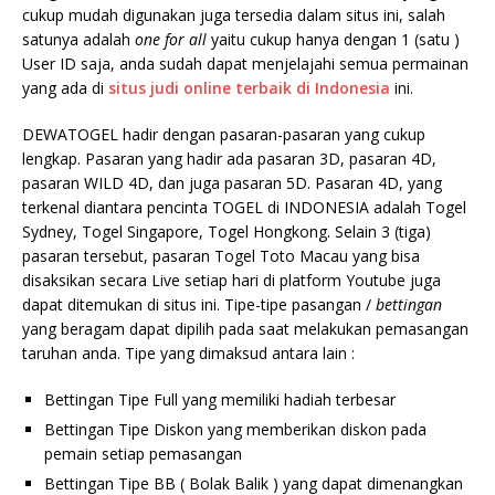
cukup mudah digunakan juga tersedia dalam situs ini, salah
satunya adalah
one for all
yaitu cukup hanya dengan 1 (satu )
User ID saja, anda sudah dapat menjelajahi semua permainan
yang ada di
situs judi
online terbaik di Indonesia
ini.
DEWATOGEL hadir dengan pasaran-pasaran yang cukup
lengkap. Pasaran yang hadir ada pasaran 3D, pasaran 4D,
pasaran WILD 4D, dan juga pasaran 5D. Pasaran 4D, yang
terkenal diantara pencinta TOGEL di INDONESIA adalah Togel
Sydney, Togel Singapore, Togel Hongkong. Selain 3 (tiga)
pasaran tersebut, pasaran Togel Toto Macau yang bisa
disaksikan secara Live setiap hari di platform Youtube juga
dapat ditemukan di situs ini. Tipe-tipe pasangan /
bettingan
yang beragam dapat dipilih pada saat melakukan pemasangan
taruhan anda. Tipe yang dimaksud antara lain :
Bettingan Tipe Full yang memiliki hadiah terbesar
Bettingan Tipe Diskon yang memberikan diskon pada
pemain setiap pemasangan
Bettingan Tipe BB ( Bolak Balik ) yang dapat dimenangkan