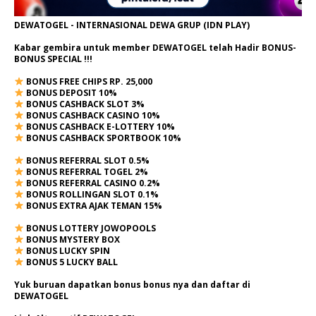
DEWATOGEL - INTERNASIONAL DEWA GRUP (IDN PLAY)
Kabar gembira untuk member DEWATOGEL telah Hadir
BONUS-
BONUS SPECIAL
!!!
BONUS FREE CHIPS RP. 25,000
BONUS DEPOSIT 10%
BONUS CASHBACK SLOT 3%
BONUS CASHBACK CASINO 10%
BONUS CASHBACK E-LOTTERY 10%
BONUS CASHBACK SPORTBOOK 10%
BONUS REFERRAL SLOT 0.5%
BONUS REFERRAL TOGEL 2%
BONUS REFERRAL CASINO 0.2%
BONUS ROLLINGAN SLOT 0.1%
BONUS EXTRA AJAK TEMAN 15%
BONUS LOTTERY JOWOPOOLS
BONUS MYSTERY BOX
BONUS LUCKY SPIN
BONUS 5 LUCKY BALL
Yuk buruan dapatkan bonus bonus nya dan daftar di
DEWATOGEL