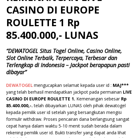
CASINO DI EUROPE
ROULETTE 1 Rp
85.400.000,- LUNAS
“DEWATOGEL Situs Togel Online, Casino Online,
Slot Online Terbaik, Terpercaya, Terbesar dan
Terlengkap di Indonesia – Jackpot berapapun pasti
dibayar”
DEWATOGEL
mengucapkan selamat kepada user id :
MAJ***
yang telah berhasil mendapatkan jackpot pada permainan
LIVE
CASINO DI EUROPE ROULETTE 1.
Kemenangan sebesar
Rp
85.400.000,-.
telah dibayarkan LUNAS oleh pihak dewatogel
kepada pemilik user id setelah yang bersangkutan mengisi
formulir withdraw. Proses pencairan dana berlangsung sangat
cepat hanya dalam waktu 5-10 menit sudah berada dalam
rekening pemilik user id. Bukti transfer yang dapat anda lihat