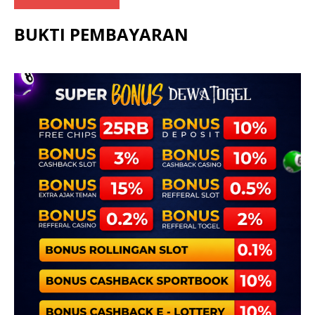
BUKTI PEMBAYARAN