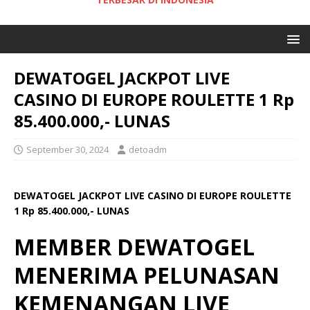
DEWATOGEL JACKPOT LIVE
CASINO DI EUROPE ROULETTE 1 Rp
85.400.000,- LUNAS
September 30, 2024
detoadm
DEWATOGEL JACKPOT LIVE CASINO DI EUROPE ROULETTE
1 Rp 85.400.000,- LUNAS
MEMBER DEWATOGEL
MENERIMA PELUNASAN
KEMENANGAN LIVE