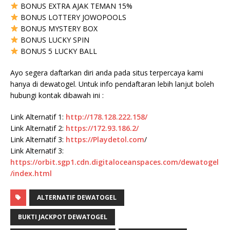
BONUS EXTRA AJAK TEMAN 15%
BONUS LOTTERY JOWOPOOLS
BONUS MYSTERY BOX
BONUS LUCKY SPIN
BONUS 5 LUCKY BALL
Ayo segera daftarkan diri anda pada situs terpercaya kami
hanya di dewatogel. Untuk info pendaftaran lebih lanjut boleh
hubungi kontak dibawah ini :
Link Alternatif 1:
http://178.128.222.158/
Link Alternatif 2:
https://172.93.186.2/
Link Alternatif 3:
https://
Playdetol.com
/
Link Alternatif 3:
https://orbit.sgp1.cdn.digitaloceanspaces.com/dewatogel
/index.html
ALTERNATIF DEWATOGEL
BUKTI JACKPOT DEWATOGEL