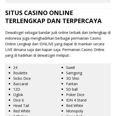
SITUS CASINO ONLINE
TERLENGKAP DAN TERPERCAYA
Dewatogel sebagai bandar judi online terbaik dan terlengkap di
indonesia juga menghadirkan berbagai permainan Casino
Online Lengkap dari IDNLIVE yang dapat di mainkan secara
LIVE dimana saja dan kapan saja. Permainan Casino Online
yang di hadirkan di dewatogel meliputi :
24
Suwit
Roulette
Samgong
Sicbo Dice
3D Shio
Baccarat
Fantan
12D
5D ball
Oglok
Poker Dice
Dice 6
IDN 4 Stand
Head Tail
Red White
Red White
Monopoly