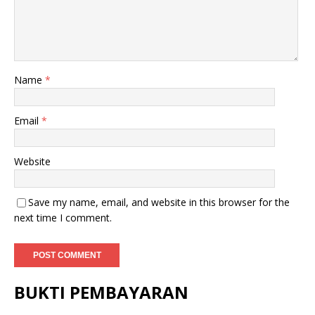
Name
*
Email
*
Website
Save my name, email, and website in this browser for the
next time I comment.
BUKTI PEMBAYARAN