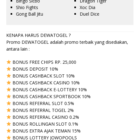
Bingo Sicbo
Dragon Tiger
Shio Fights
Xoc Dia
Gong Ball Jitu
Duel Dice
KENAPA HARUS DEWATOGEL ?
Promo DEWATOGEL adalah promo terbaik yang disediakan,
antara lain :
BONUS FREE CHIPS RP. 25,000
BONUS DEPOSIT 10%
BONUS CASHBACK SLOT 10%
BONUS CASHBACK CASINO 10%
BONUS CASHBACK E-LOTTERY 10%
BONUS CASHBACK SPORTBOOK 10%
BONUS REFERRAL SLOT 0.5%
BONUS REFERRAL TOGEL 2%
BONUS REFERRAL CASINO 0.2%
BONUS ROLLINGAN SLOT 0.1%
BONUS EXTRA AJAK TEMAN 15%
BONUS LOTTERY JOWOPOOLS