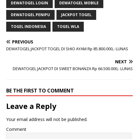
DEWATOGEL LOGIN
DEWATOGEL MOBILE
DEWATOGEL PENIPU
JACKPOT TOGEL
TOGEL INDONESIA
TOGEL WLA
PREVIOUS
DEWATOGEL JACKPOT TOGEL DI SHIO AYAM Rp 85.800.000,- LUNAS
NEXT
DEWATOGEL JACKPOT DI SWEET BONANZA Rp 66.500.000,- LUNAS
BE THE FIRST TO COMMENT
Leave a Reply
Your email address will not be published.
Comment