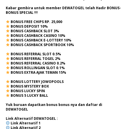
Kabar gembira untuk member DEWATOGEL telah Hadir
BONUS-
BONUS SPECIAL
!!!
BONUS FREE CHIPS RP. 25,000
BONUS DEPOSIT 10%
BONUS CASHBACK SLOT 3%
BONUS CASHBACK CASINO 10%
BONUS CASHBACK E-LOTTERY 10%
BONUS CASHBACK SPORTBOOK 10%
BONUS REFERRAL SLOT 0.5%
BONUS REFERRAL TOGEL 2%
BONUS REFERRAL CASINO 0.2%
BONUS ROLLINGAN SLOT 0.1%
BONUS EXTRA AJAK TEMAN 15%
BONUS LOTTERY JOWOPOOLS
BONUS MYSTERY BOX
BONUS LUCKY SPIN
BONUS 5 LUCKY BALL
Yuk buruan dapatkan bonus bonus nya dan daftar di
DEWATOGEL
Link Alternatif
DEWATOGEL
:
Link Alternatif 1
Link Alternatif 2