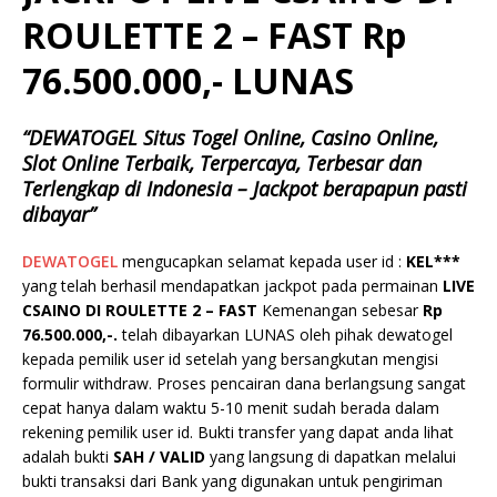
ROULETTE 2 – FAST Rp
76.500.000,- LUNAS
“DEWATOGEL Situs Togel Online, Casino Online,
Slot Online Terbaik, Terpercaya, Terbesar dan
Terlengkap di Indonesia – Jackpot berapapun pasti
dibayar”
DEWATOGEL
mengucapkan selamat kepada user id :
KEL***
yang telah berhasil mendapatkan jackpot pada permainan
LIVE
CSAINO DI ROULETTE 2 – FAST
Kemenangan sebesar
Rp
76.500.000,-.
telah dibayarkan LUNAS oleh pihak dewatogel
kepada pemilik user id setelah yang bersangkutan mengisi
formulir withdraw. Proses pencairan dana berlangsung sangat
cepat hanya dalam waktu 5-10 menit sudah berada dalam
rekening pemilik user id. Bukti transfer yang dapat anda lihat
adalah bukti
SAH / VALID
yang langsung di dapatkan melalui
bukti transaksi dari Bank yang digunakan untuk pengiriman