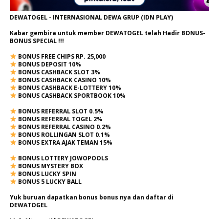
DEWATOGEL - INTERNASIONAL DEWA GRUP (IDN PLAY)
Kabar gembira untuk member DEWATOGEL telah Hadir
BONUS-
BONUS SPECIAL
!!!
BONUS FREE CHIPS RP. 25,000
BONUS DEPOSIT 10%
BONUS CASHBACK SLOT 3%
BONUS CASHBACK CASINO 10%
BONUS CASHBACK E-LOTTERY 10%
BONUS CASHBACK SPORTBOOK 10%
BONUS REFERRAL SLOT 0.5%
BONUS REFERRAL TOGEL 2%
BONUS REFERRAL CASINO 0.2%
BONUS ROLLINGAN SLOT 0.1%
BONUS EXTRA AJAK TEMAN 15%
BONUS LOTTERY JOWOPOOLS
BONUS MYSTERY BOX
BONUS LUCKY SPIN
BONUS 5 LUCKY BALL
Yuk buruan dapatkan bonus bonus nya dan daftar di
DEWATOGEL