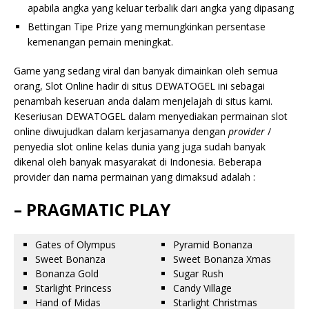
apabila angka yang keluar terbalik dari angka yang dipasang
Bettingan Tipe Prize yang memungkinkan persentase
kemenangan pemain meningkat.
Game yang sedang viral dan banyak dimainkan oleh semua
orang, Slot Online hadir di situs DEWATOGEL ini sebagai
penambah keseruan anda dalam menjelajah di situs kami.
Keseriusan DEWATOGEL dalam menyediakan permainan slot
online diwujudkan dalam kerjasamanya dengan
provider
/
penyedia slot online kelas dunia yang juga sudah banyak
dikenal oleh banyak masyarakat di Indonesia. Beberapa
provider dan nama permainan yang dimaksud adalah :
– PRAGMATIC PLAY
Gates of Olympus
Pyramid Bonanza
Sweet Bonanza
Sweet Bonanza Xmas
Bonanza Gold
Sugar Rush
Starlight Princess
Candy Village
Hand of Midas
Starlight Christmas