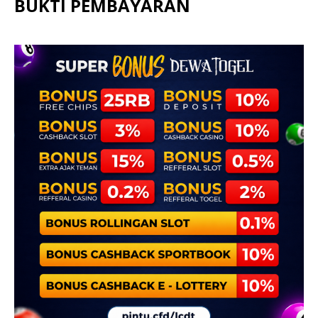
BUKTI PEMBAYARAN