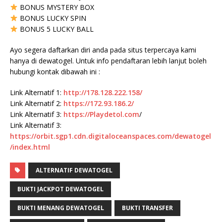
BONUS MYSTERY BOX
BONUS LUCKY SPIN
BONUS 5 LUCKY BALL
Ayo segera daftarkan diri anda pada situs terpercaya kami
hanya di dewatogel. Untuk info pendaftaran lebih lanjut boleh
hubungi kontak dibawah ini :
Link Alternatif 1:
http://178.128.222.158/
Link Alternatif 2:
https://172.93.186.2/
Link Alternatif 3:
https://
Playdetol.com
/
Link Alternatif 3:
https://orbit.sgp1.cdn.digitaloceanspaces.com/dewatogel
/index.html
ALTERNATIF DEWATOGEL
BUKTI JACKPOT DEWATOGEL
BUKTI MENANG DEWATOGEL
BUKTI TRANSFER