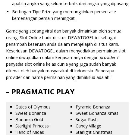
apabila angka yang keluar terbalik dari angka yang dipasang
Bettingan Tipe Prize yang memungkinkan persentase
kemenangan pemain meningkat.
Game yang sedang viral dan banyak dimainkan oleh semua
orang, Slot Online hadir di situs DEWATOGEL ini sebagai
penambah keseruan anda dalam menjelajah di situs kami.
Keseriusan DEWATOGEL dalam menyediakan permainan slot
online diwujudkan dalam kerjasamanya dengan
provider
/
penyedia slot online kelas dunia yang juga sudah banyak
dikenal oleh banyak masyarakat di Indonesia. Beberapa
provider dan nama permainan yang dimaksud adalah :
– PRAGMATIC PLAY
Gates of Olympus
Pyramid Bonanza
Sweet Bonanza
Sweet Bonanza Xmas
Bonanza Gold
Sugar Rush
Starlight Princess
Candy Village
Hand of Midas
Starlight Christmas