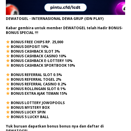
DEWATOGEL - INTERNASIONAL DEWA GRUP (IDN PLAY)
Kabar gembira untuk member DEWATOGEL telah Hadir
BONUS-
BONUS SPECIAL
!!!
BONUS FREE CHIPS RP. 25,000
BONUS DEPOSIT 10%
BONUS CASHBACK SLOT 3%
BONUS CASHBACK CASINO 10%
BONUS CASHBACK E-LOTTERY 10%
BONUS CASHBACK SPORTBOOK 10%
BONUS REFERRAL SLOT 0.5%
BONUS REFERRAL TOGEL 2%
BONUS REFERRAL CASINO 0.2%
BONUS ROLLINGAN SLOT 0.1%
BONUS EXTRA AJAK TEMAN 15%
BONUS LOTTERY JOWOPOOLS
BONUS MYSTERY BOX
BONUS LUCKY SPIN
BONUS 5 LUCKY BALL
Yuk buruan dapatkan bonus bonus nya dan daftar di
DEWATOGEL