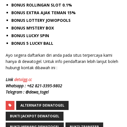
BONUS ROLLINGAN SLOT 0.1%
BONUS EXTRA AJAK TEMAN 15%
BONUS LOTTERY JOWOPOOLS
BONUS MYSTERY BOX
BONUS LUCKY SPIN
BONUS 5 LUCKY BALL
Ayo segera daftarkan diri anda pada situs terpercaya kami
hanya di dewatogel. Untuk info pendaftaran lebih lanjut boleh
hubungi kontak dibawah ini :
Link
detolgg.cc
Whatsapp :
+62 8
21-3395-9802
Telegram : @dewa_togel
ALTERNATIF DEWATOGEL
BUKTI JACKPOT DEWATOGEL
BUKTI MENANG DEWATOGEL
BUKTI TRANSFER