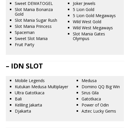
Sweet DEWATOGEL
Joker Jewels
Slot Mania Bonanza
5 Lion Gold
Gold
5 Lion Gold Megaways
Slot Mania Sugar Rush
Wild West Gold
Slot Mania Princess
Wild West Megaways
Spaceman
Slot Mania Gates
Sweet Slot Mania
Olympus
Fruit Party
– IDN SLOT
Mobile Legends
Medusa
Kutukan Medusa Multiplayer
Domino QQ Big Win
Ultra Gatotkaca
Sirus Gila
Bali
Gatotkaca
Keliling Jakarta
Power of Odin
Djakarta
Aztec Lucky Gems