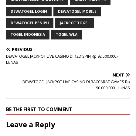
DEWATOGEL LOGIN
DEWATOGEL MOBILE
DEWATOGEL PENIPU
JACKPOT TOGEL
TOGEL INDONESIA
TOGEL WLA
PREVIOUS
DEWATOGEL JACKPOT LIVE CASINO DI 12D SPIN Rp 92.500.000,-
LUNAS
NEXT
DEWATOGEL JACKPOT LIVE CASINO DI BACCARAT GAMES Rp
90.000.000,- LUNAS
BE THE FIRST TO COMMENT
Leave a Reply