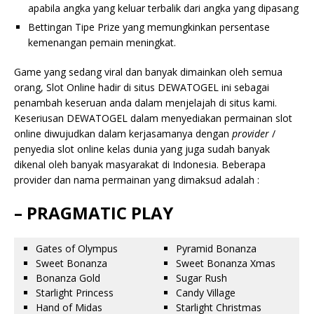
apabila angka yang keluar terbalik dari angka yang dipasang
Bettingan Tipe Prize yang memungkinkan persentase
kemenangan pemain meningkat.
Game yang sedang viral dan banyak dimainkan oleh semua
orang, Slot Online hadir di situs DEWATOGEL ini sebagai
penambah keseruan anda dalam menjelajah di situs kami.
Keseriusan DEWATOGEL dalam menyediakan permainan slot
online diwujudkan dalam kerjasamanya dengan
provider
/
penyedia slot online kelas dunia yang juga sudah banyak
dikenal oleh banyak masyarakat di Indonesia. Beberapa
provider dan nama permainan yang dimaksud adalah :
– PRAGMATIC PLAY
Gates of Olympus
Pyramid Bonanza
Sweet Bonanza
Sweet Bonanza Xmas
Bonanza Gold
Sugar Rush
Starlight Princess
Candy Village
Hand of Midas
Starlight Christmas