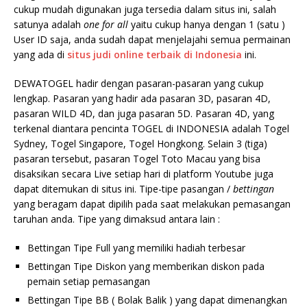
cukup mudah digunakan juga tersedia dalam situs ini, salah
satunya adalah
one for all
yaitu cukup hanya dengan 1 (satu )
User ID saja, anda sudah dapat menjelajahi semua permainan
yang ada di
situs judi online terbaik di Indonesia
ini.
DEWATOGEL hadir dengan pasaran-pasaran yang cukup
lengkap. Pasaran yang hadir ada pasaran 3D, pasaran 4D,
pasaran WILD 4D, dan juga pasaran 5D. Pasaran 4D, yang
terkenal diantara pencinta TOGEL di INDONESIA adalah Togel
Sydney, Togel Singapore, Togel Hongkong. Selain 3 (tiga)
pasaran tersebut, pasaran Togel Toto Macau yang bisa
disaksikan secara Live setiap hari di platform Youtube juga
dapat ditemukan di situs ini. Tipe-tipe pasangan /
bettingan
yang beragam dapat dipilih pada saat melakukan pemasangan
taruhan anda. Tipe yang dimaksud antara lain :
Bettingan Tipe Full yang memiliki hadiah terbesar
Bettingan Tipe Diskon yang memberikan diskon pada
pemain setiap pemasangan
Bettingan Tipe BB ( Bolak Balik ) yang dapat dimenangkan