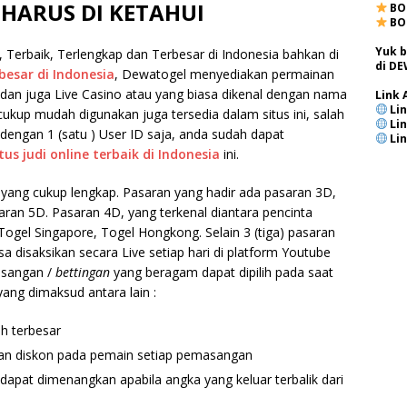
HARUS DI KETAHUI
BO
BO
Yuk b
, Terbaik, Terlengkap dan Terbesar di Indonesia bahkan di
di D
rbesar di Indonesia
, Dewatogel menyediakan permainan
k dan juga Live Casino atau yang biasa dikenal dengan nama
Link 
Lin
g cukup mudah digunakan juga tersedia dalam situs ini, salah
Lin
dengan 1 (satu ) User ID saja, anda sudah dapat
Lin
itus judi
online terbaik di Indonesia
ini.
ang cukup lengkap. Pasaran yang hadir ada pasaran 3D,
ran 5D. Pasaran 4D, yang terkenal diantara pencinta
gel Singapore, Togel Hongkong. Selain 3 (tiga) pasaran
a disaksikan secara Live setiap hari di platform Youtube
pasangan /
bettingan
yang beragam dapat dipilih pada saat
ng dimaksud antara lain :
ah terbesar
an diskon pada pemain setiap pemasangan
 dapat dimenangkan apabila angka yang keluar terbalik dari