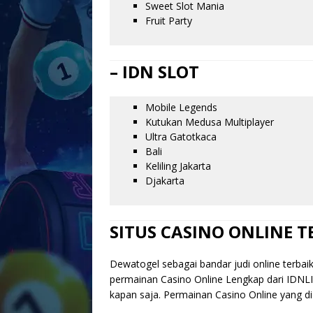
Sweet Slot Mania
Fruit Party
– IDN SLOT
Mobile Legends
Kutukan Medusa Multiplayer
Ultra Gatotkaca
Bali
Keliling Jakarta
Djakarta
SITUS CASINO ONLINE 
Dewatogel sebagai bandar judi online terbai
permainan Casino Online Lengkap dari IDNLI
kapan saja. Permainan Casino Online yang di 