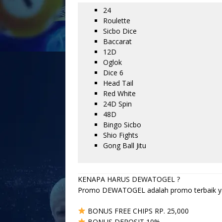
24
Roulette
Sicbo Dice
Baccarat
12D
Oglok
Dice 6
Head Tail
Red White
24D Spin
48D
Bingo Sicbo
Shio Fights
Gong Ball Jitu
KENAPA HARUS DEWATOGEL ?
Promo DEWATOGEL adalah promo terbaik yang
BONUS FREE CHIPS RP. 25,000
BONUS DEPOSIT 10%