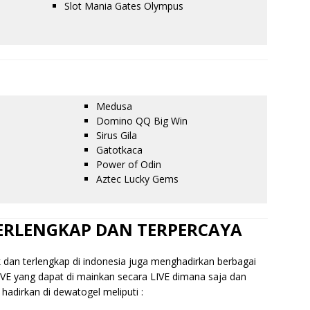
Slot Mania Gates Olympus
Medusa
Domino QQ Big Win
Sirus Gila
Gatotkaca
Power of Odin
Aztec Lucky Gems
TERLENGKAP DAN TERPERCAYA
k dan terlengkap di indonesia juga menghadirkan berbagai
VE yang dapat di mainkan secara LIVE dimana saja dan
hadirkan di dewatogel meliputi :