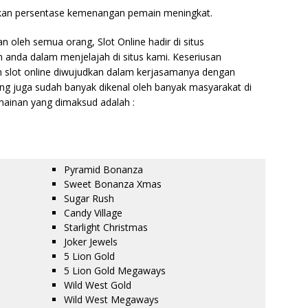
nkan persentase kemenangan pemain meningkat.
 oleh semua orang, Slot Online hadir di situs
nda dalam menjelajah di situs kami. Keseriusan
lot online diwujudkan dalam kerjasamanya dengan
yang juga sudah banyak dikenal oleh banyak masyarakat di
mainan yang dimaksud adalah :
Pyramid Bonanza
Sweet Bonanza Xmas
Sugar Rush
Candy Village
Starlight Christmas
Joker Jewels
5 Lion Gold
5 Lion Gold Megaways
Wild West Gold
Wild West Megaways