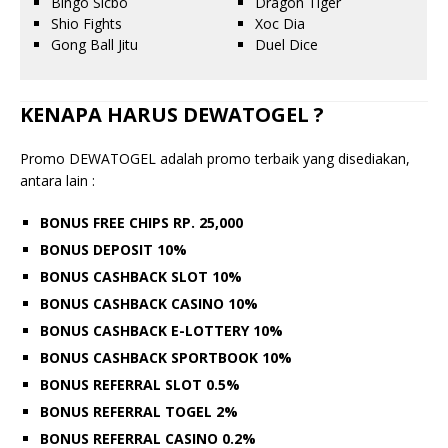
Bingo Sicbo
Dragon Tiger
Shio Fights
Xoc Dia
Gong Ball Jitu
Duel Dice
KENAPA HARUS DEWATOGEL ?
Promo DEWATOGEL adalah promo terbaik yang disediakan,
antara lain :
BONUS FREE CHIPS RP. 25,000
BONUS DEPOSIT 10%
BONUS CASHBACK SLOT 10%
BONUS CASHBACK CASINO 10%
BONUS CASHBACK E-LOTTERY 10%
BONUS CASHBACK SPORTBOOK 10%
BONUS REFERRAL SLOT 0.5%
BONUS REFERRAL TOGEL 2%
BONUS REFERRAL CASINO 0.2%