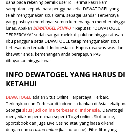
dana pada rekening pemilik user id. Terima kasih kami
sampaikan kepada para pengguna setia DEWATOGEL yang
telah menggunakan situs kami, sebagai Bandar Terpercaya
yang pastinya membayar semua kemenangan member hingga
lunas. Apakah
DEWATOGEL PENIPU
? Reputasi “DEWATOGEL
TERPERCAYA” sudah sangat melekat. puluhan hingga ratusan
ribu pengguna setia DEWATOGEL tetap menggunakan situs
terbesar dan terbaik di Indonesia ini. Hapus rasa was-was dan
khawatir anda, kemenangan anda berapapun PASTI
dibayarkan hingga lunas.
INFO DEWATOGEL YANG HARUS DI
KETAHUI
DEWATOGEL
adalah Situs Online Terpercaya, Terbaik,
Terlengkap dan Terbesar di Indonesia bahkan di Asia sekalipun.
Sebagai
situs jud
i
online terbesar di Indonesia
, Dewatogel
menyediakan permainan seperti Togel online, Slot online,
Sportsbook dan juga Live Casino atau yang biasa dikenal
dengan nama
casino online
(kasino online). Fitur-fitur yang