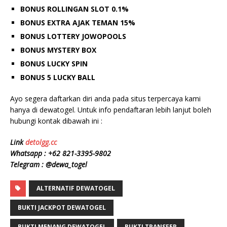
BONUS ROLLINGAN SLOT 0.1%
BONUS EXTRA AJAK TEMAN 15%
BONUS LOTTERY JOWOPOOLS
BONUS MYSTERY BOX
BONUS LUCKY SPIN
BONUS 5 LUCKY BALL
Ayo segera daftarkan diri anda pada situs terpercaya kami
hanya di dewatogel. Untuk info pendaftaran lebih lanjut boleh
hubungi kontak dibawah ini :
Link
detolgg.cc
Whatsapp :
+62 8
21-3395-9802
Telegram : @dewa_togel
ALTERNATIF DEWATOGEL
BUKTI JACKPOT DEWATOGEL
BUKTI MENANG DEWATOGEL
BUKTI TRANSFER