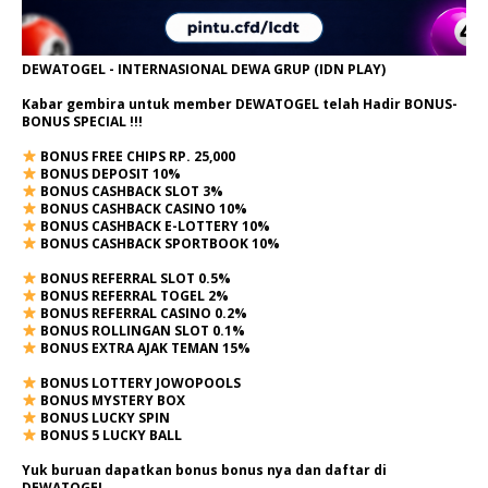
DEWATOGEL - INTERNASIONAL DEWA GRUP (IDN PLAY)
Kabar gembira untuk member DEWATOGEL telah Hadir
BONUS-
BONUS SPECIAL
!!!
BONUS FREE CHIPS RP. 25,000
BONUS DEPOSIT 10%
BONUS CASHBACK SLOT 3%
BONUS CASHBACK CASINO 10%
BONUS CASHBACK E-LOTTERY 10%
BONUS CASHBACK SPORTBOOK 10%
BONUS REFERRAL SLOT 0.5%
BONUS REFERRAL TOGEL 2%
BONUS REFERRAL CASINO 0.2%
BONUS ROLLINGAN SLOT 0.1%
BONUS EXTRA AJAK TEMAN 15%
BONUS LOTTERY JOWOPOOLS
BONUS MYSTERY BOX
BONUS LUCKY SPIN
BONUS 5 LUCKY BALL
Yuk buruan dapatkan bonus bonus nya dan daftar di
DEWATOGEL