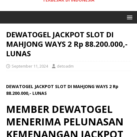
DEWATOGEL JACKPOT SLOT DI
MAHJONG WAYS 2 Rp 88.200.000,-
LUNAS
September 11, 2024
detoadm
DEWATOGEL JACKPOT SLOT DI MAHJONG WAYS 2 Rp
88.200.000,- LUNAS
MEMBER DEWATOGEL
MENERIMA PELUNASAN
KEMENANGAN JACKPOT