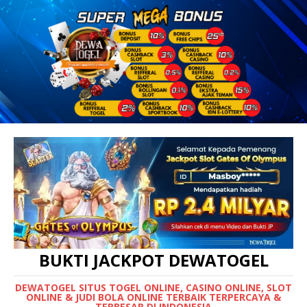
BUKTI JACKPOT DEWATOGEL
DEWATOGEL SITUS TOGEL ONLINE, CASINO ONLINE, SLOT
ONLINE & JUDI BOLA ONLINE TERBAIK TERPERCAYA &
TERBESAR DI INDONESIA