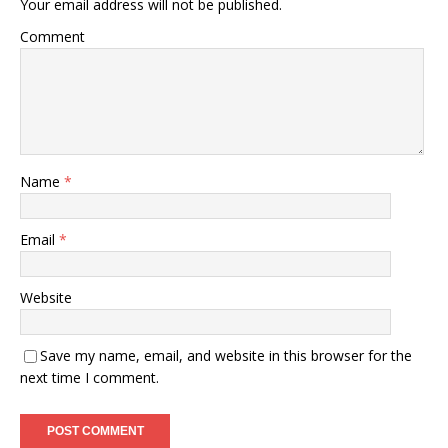
Your email address will not be published.
Comment
Name
*
Email
*
Website
Save my name, email, and website in this browser for the
next time I comment.