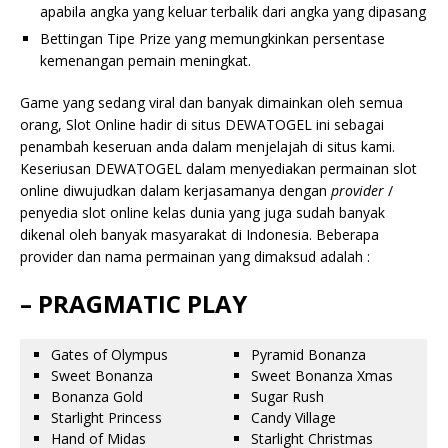
apabila angka yang keluar terbalik dari angka yang dipasang
Bettingan Tipe Prize yang memungkinkan persentase
kemenangan pemain meningkat.
Game yang sedang viral dan banyak dimainkan oleh semua
orang, Slot Online hadir di situs DEWATOGEL ini sebagai
penambah keseruan anda dalam menjelajah di situs kami.
Keseriusan DEWATOGEL dalam menyediakan permainan slot
online diwujudkan dalam kerjasamanya dengan
provider
/
penyedia slot online kelas dunia yang juga sudah banyak
dikenal oleh banyak masyarakat di Indonesia. Beberapa
provider dan nama permainan yang dimaksud adalah :
– PRAGMATIC PLAY
Gates of Olympus
Pyramid Bonanza
Sweet Bonanza
Sweet Bonanza Xmas
Bonanza Gold
Sugar Rush
Starlight Princess
Candy Village
Hand of Midas
Starlight Christmas