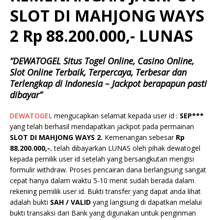
SLOT DI MAHJONG WAYS
2 Rp 88.200.000,- LUNAS
“DEWATOGEL Situs Togel Online, Casino Online,
Slot Online Terbaik, Terpercaya, Terbesar dan
Terlengkap di Indonesia – Jackpot berapapun pasti
dibayar”
DEWATOGEL
mengucapkan selamat kepada user id :
SEP***
yang telah berhasil mendapatkan jackpot pada permainan
SLOT DI MAHJONG WAYS 2.
Kemenangan sebesar
Rp
88.200.000,-.
telah dibayarkan LUNAS oleh pihak dewatogel
kepada pemilik user id setelah yang bersangkutan mengisi
formulir withdraw. Proses pencairan dana berlangsung sangat
cepat hanya dalam waktu 5-10 menit sudah berada dalam
rekening pemilik user id. Bukti transfer yang dapat anda lihat
adalah bukti
SAH / VALID
yang langsung di dapatkan melalui
bukti transaksi dari Bank yang digunakan untuk pengiriman