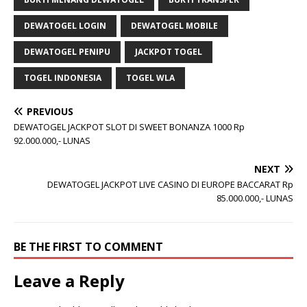
DEWATOGEL LOGIN
DEWATOGEL MOBILE
DEWATOGEL PENIPU
JACKPOT TOGEL
TOGEL INDONESIA
TOGEL WLA
PREVIOUS
DEWATOGEL JACKPOT SLOT DI SWEET BONANZA 1000 Rp
92.000.000,- LUNAS
NEXT
DEWATOGEL JACKPOT LIVE CASINO DI EUROPE BACCARAT Rp
85.000.000,- LUNAS
BE THE FIRST TO COMMENT
Leave a Reply