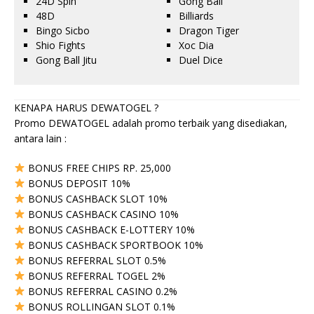
24D Spin
Gong Ball
48D
Billiards
Bingo Sicbo
Dragon Tiger
Shio Fights
Xoc Dia
Gong Ball Jitu
Duel Dice
KENAPA HARUS DEWATOGEL ?
Promo DEWATOGEL adalah promo terbaik yang disediakan,
antara lain :
BONUS FREE CHIPS RP. 25,000
BONUS DEPOSIT 10%
BONUS CASHBACK SLOT 10%
BONUS CASHBACK CASINO 10%
BONUS CASHBACK E-LOTTERY 10%
BONUS CASHBACK SPORTBOOK 10%
BONUS REFERRAL SLOT 0.5%
BONUS REFERRAL TOGEL 2%
BONUS REFERRAL CASINO 0.2%
BONUS ROLLINGAN SLOT 0.1%