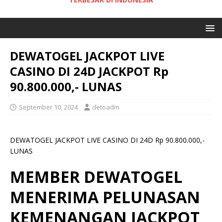
DEWATOGEL JACKPOT LIVE
CASINO DI 24D JACKPOT Rp
90.800.000,- LUNAS
September 10, 2024
detoadm
DEWATOGEL JACKPOT LIVE CASINO DI 24D Rp 90.800.000,-
LUNAS
MEMBER DEWATOGEL
MENERIMA PELUNASAN
KEMENANGAN JACKPOT