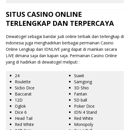
SITUS CASINO ONLINE
TERLENGKAP DAN TERPERCAYA
Dewatogel sebagai bandar judi online terbaik dan terlengkap di
indonesia juga menghadirkan berbagai permainan Casino
Online Lengkap dari IDNLIVE yang dapat di mainkan secara
LIVE dimana saja dan kapan saja. Permainan Casino Online
yang di hadirkan di dewatogel meliputi :
24
Suwit
Roulette
Samgong
Sicbo Dice
3D Shio
Baccarat
Fantan
12D
5D ball
Oglok
Poker Dice
Dice 6
IDN 4 Stand
Head Tail
Red White
Red White
Monopoly