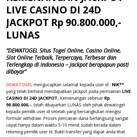
LIVE CASINO DI 24D
JACKPOT Rp 90.800.000,-
LUNAS
“DEWATOGEL Situs Togel Online, Casino Online,
Slot Online Terbaik, Terpercaya, Terbesar dan
Terlengkap di Indonesia – Jackpot berapapun pasti
dibayar”
DEWATOGEL
mengucapkan selamat kepada user id :
NIK**
yang telah berhasil mendapatkan jackpot pada permainan
LIVE
CASINO DI 24D JACKPOT.
Kemenangan sebesar
Rp
90.800.000
,-.
telah dibayarkan LUNAS oleh pihak dewatogel
kepada pemilik user id setelah yang bersangkutan mengisi
formulir withdraw. Proses pencairan dana berlangsung sangat
cepat hanya dalam waktu 5-10 menit sudah berada dalam
rekening pemilik user id. Bukti transfer yang dapat anda lihat