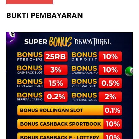
BUKTI PEMBAYARAN