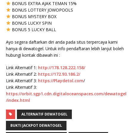
BONUS EXTRA AJAK TEMAN 15%
BONUS LOTTERY JOWOPOOLS
BONUS MYSTERY BOX
BONUS LUCKY SPIN
BONUS 5 LUCKY BALL
Ayo segera daftarkan diri anda pada situs terpercaya kami
hanya di dewatogel. Untuk info pendaftaran lebih lanjut boleh
hubungi kontak dibawah ini :
Link Alternatif 1:
http://178.128.222.158/
Link Alternatif 2:
https://172.93.186.2/
Link Alternatif 3:
https://
Playdetol.com
/
Link Alternatif 3:
https://orbit.sgp1.cdn.digitaloceanspaces.com/dewatogel
/index.html
ALTERNATIF DEWATOGEL
BUKTI JACKPOT DEWATOGEL