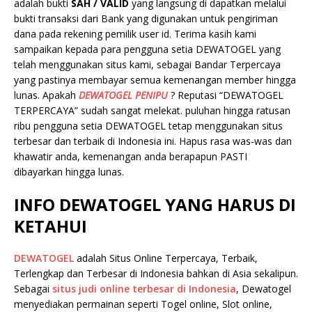
adalah bukti
SAH / VALID
yang langsung di dapatkan melalui
bukti transaksi dari Bank yang digunakan untuk pengiriman
dana pada rekening pemilik user id. Terima kasih kami
sampaikan kepada para pengguna setia DEWATOGEL yang
telah menggunakan situs kami, sebagai Bandar Terpercaya
yang pastinya membayar semua kemenangan member hingga
lunas. Apakah
DEWATOGEL PENIPU
? Reputasi “DEWATOGEL
TERPERCAYA” sudah sangat melekat. puluhan hingga ratusan
ribu pengguna setia DEWATOGEL tetap menggunakan situs
terbesar dan terbaik di Indonesia ini. Hapus rasa was-was dan
khawatir anda, kemenangan anda berapapun PASTI
dibayarkan hingga lunas.
INFO DEWATOGEL YANG HARUS DI
KETAHUI
DEWATOGEL
adalah Situs Online Terpercaya, Terbaik,
Terlengkap dan Terbesar di Indonesia bahkan di Asia sekalipun.
Sebagai
situs judi online terbesar di Indonesia
, Dewatogel
menyediakan permainan seperti Togel online, Slot online,