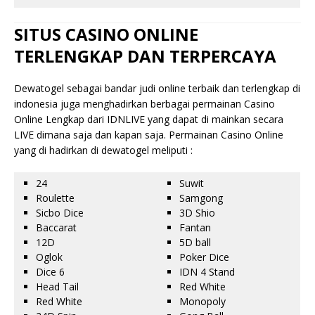
SITUS CASINO ONLINE
TERLENGKAP DAN TERPERCAYA
Dewatogel sebagai bandar judi online terbaik dan terlengkap di
indonesia juga menghadirkan berbagai permainan Casino
Online Lengkap dari IDNLIVE yang dapat di mainkan secara
LIVE dimana saja dan kapan saja. Permainan Casino Online
yang di hadirkan di dewatogel meliputi :
24
Suwit
Roulette
Samgong
Sicbo Dice
3D Shio
Baccarat
Fantan
12D
5D ball
Oglok
Poker Dice
Dice 6
IDN 4 Stand
Head Tail
Red White
Red White
Monopoly